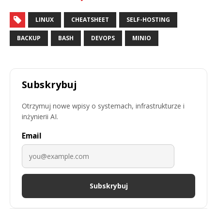
LINUX
CHEATSHEET
SELF-HOSTING
BACKUP
BASH
DEVOPS
MINIO
Subskrybuj
Otrzymuj nowe wpisy o systemach, infrastrukturze i
inżynierii AI.
Email
Subskrybuj