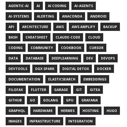
AGENTIC-AI
AI
AI CODING
AI-AGENTS
AI-SYSTEMS
ALERTING
ANACONDA
ANDROID
API
ARCHITECTURE
AWS
AWS AMPLIFY
BACKUP
BASH
CHEATSHEET
CLAUDE-CODE
CLOUD
CODING
COMMUNITY
COOKBOOK
CURSOR
DATA
DATABASE
DEEPLEARNING
DEV
DEVOPS
DEVTOOLS
DGX SPARK
DIGITAL DETOX
DOCKER
DOCUMENTATION
ELASTICSEARCH
EMBEDDINGS
FILOFAX
FLUTTER
GARAGE
GIT
GITEA
GITHUB
GO
GOLANG
GPU
GRAFANA
GRAPHQL
HARDWARE
HERMES
HOSTING
HUGO
IMAGES
INFRASTRUCTURE
INTEGRATION