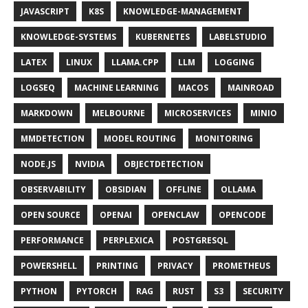
JAVASCRIPT
K8S
KNOWLEDGE-MANAGEMENT
KNOWLEDGE-SYSTEMS
KUBERNETES
LABELSTUDIO
LATEX
LINUX
LLAMA.CPP
LLM
LOGGING
LOGSEQ
MACHINE LEARNING
MACOS
MAINROAD
MARKDOWN
MELBOURNE
MICROSERVICES
MINIO
MMDETECTION
MODEL ROUTING
MONITORING
NODE.JS
NVIDIA
OBJECTDETECTION
OBSERVABILITY
OBSIDIAN
OFFLINE
OLLAMA
OPEN SOURCE
OPENAI
OPENCLAW
OPENCODE
PERFORMANCE
PERPLEXICA
POSTGRESQL
POWERSHELL
PRINTING
PRIVACY
PROMETHEUS
PYTHON
PYTORCH
RAG
RUST
S3
SECURITY