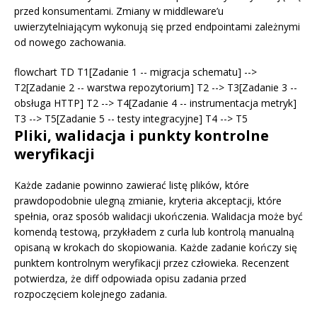
przed konsumentami. Zmiany w middleware’u
uwierzytelniającym wykonują się przed endpointami zależnymi
od nowego zachowania.
flowchart TD T1[Zadanie 1 -- migracja schematu] -->
T2[Zadanie 2 -- warstwa repozytorium] T2 --> T3[Zadanie 3 --
obsługa HTTP] T2 --> T4[Zadanie 4 -- instrumentacja metryk]
T3 --> T5[Zadanie 5 -- testy integracyjne] T4 --> T5
Pliki, walidacja i punkty kontrolne
weryfikacji
Każde zadanie powinno zawierać listę plików, które
prawdopodobnie ulegną zmianie, kryteria akceptacji, które
spełnia, oraz sposób walidacji ukończenia. Walidacja może być
komendą testową, przykładem z curla lub kontrolą manualną
opisaną w krokach do skopiowania. Każde zadanie kończy się
punktem kontrolnym weryfikacji przez człowieka. Recenzent
potwierdza, że diff odpowiada opisu zadania przed
rozpoczęciem kolejnego zadania.