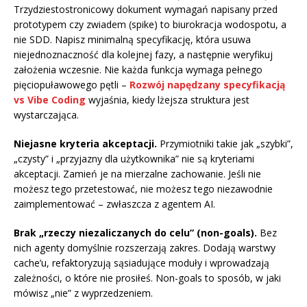
Trzydziestostronicowy dokument wymagań napisany przed
prototypem czy zwiadem (spike) to biurokracja wodospotu, a
nie SDD. Napisz minimalną specyfikację, która usuwa
niejednoznaczność dla kolejnej fazy, a następnie weryfikuj
założenia wczesnie. Nie każda funkcja wymaga pełnego
pięciopuławowego pętli –
Rozwój napędzany specyfikacją
vs Vibe Coding
wyjaśnia, kiedy lżejsza struktura jest
wystarczająca.
Niejasne kryteria akceptacji.
Przymiotniki takie jak „szybki”,
„czysty” i „przyjazny dla użytkownika” nie są kryteriami
akceptacji. Zamień je na mierzalne zachowanie. Jeśli nie
możesz tego przetestować, nie możesz tego niezawodnie
zaimplementować – zwłaszcza z agentem AI.
Brak „rzeczy niezaliczanych do celu” (non-goals).
Bez
nich agenty domyślnie rozszerzają zakres. Dodają warstwy
cache’u, refaktoryzują sąsiadujące moduły i wprowadzają
zależności, o które nie prosiłeś. Non-goals to sposób, w jaki
mówisz „nie” z wyprzedzeniem.