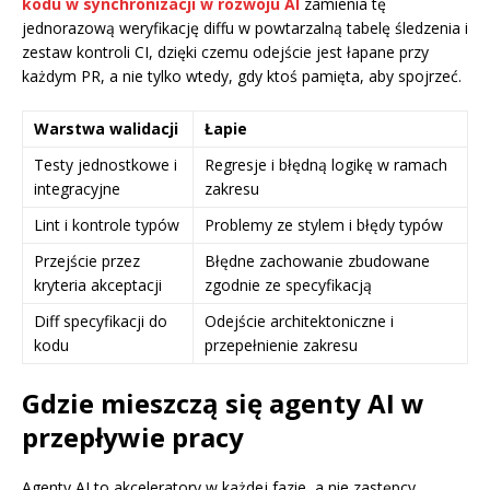
kodu w synchronizacji w rozwoju AI
zamienia tę
jednorazową weryfikację diffu w powtarzalną tabelę śledzenia i
zestaw kontroli CI, dzięki czemu odejście jest łapane przy
każdym PR, a nie tylko wtedy, gdy ktoś pamięta, aby spojrzeć.
Warstwa walidacji
Łapie
Testy jednostkowe i
Regresje i błędną logikę w ramach
integracyjne
zakresu
Lint i kontrole typów
Problemy ze stylem i błędy typów
Przejście przez
Błędne zachowanie zbudowane
kryteria akceptacji
zgodnie ze specyfikacją
Diff specyfikacji do
Odejście architektoniczne i
kodu
przepełnienie zakresu
Gdzie mieszczą się agenty AI w
przepływie pracy
Agenty AI to akceleratory w każdej fazie, a nie zastępcy