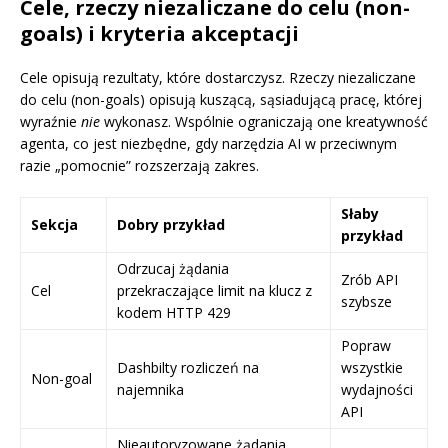
Cele, rzeczy niezaliczane do celu (non-
goals) i kryteria akceptacji
Cele opisują rezultaty, które dostarczysz. Rzeczy niezaliczane
do celu (non-goals) opisują kuszącą, sąsiadującą pracę, której
wyraźnie
nie
wykonasz. Wspólnie ograniczają one kreatywność
agenta, co jest niezbędne, gdy narzędzia AI w przeciwnym
razie „pomocnie” rozszerzają zakres.
Słaby
Sekcja
Dobry przykład
przykład
Odrzucaj żądania
Zrób API
Cel
przekraczające limit na klucz z
szybsze
kodem HTTP 429
Popraw
Dashbilty rozliczeń na
wszystkie
Non-goal
najemnika
wydajności
API
Nieautoryzowane żądania