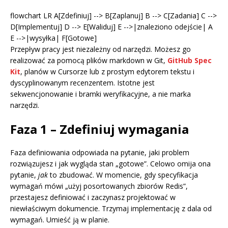
flowchart LR A[Zdefiniuj] --> B[Zaplanuj] B --> C[Zadania] C -->
D[Implementuj] D --> E[Waliduj] E -->|znaleziono odejście| A
E -->|wysyłka| F[Gotowe]
Przepływ pracy jest niezależny od narzędzi. Możesz go
realizować za pomocą plików markdown w Git,
GitHub Spec
Kit
, planów w Cursorze lub z prostym edytorem tekstu i
dyscyplinowanym recenzentem. Istotne jest
sekwencjonowanie i bramki weryfikacyjne, a nie marka
narzędzi.
Faza 1 – Zdefiniuj wymagania
Faza definiowania odpowiada na pytanie, jaki problem
rozwiązujesz i jak wygląda stan „gotowe”. Celowo omija ona
pytanie,
jak
to zbudować. W momencie, gdy specyfikacja
wymagań mówi „użyj posortowanych zbiorów Redis”,
przestajesz definiować i zaczynasz projektować w
niewłaściwym dokumencie. Trzymaj implementację z dala od
wymagań. Umieść ją w planie.