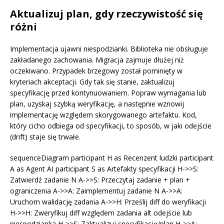
Aktualizuj plan, gdy rzeczywistość się
różni
Implementacja ujawni niespodzianki. Biblioteka nie obsługuje
zakładanego zachowania. Migracja zajmuje dłużej niż
oczekiwano. Przypadek brzegowy został pominięty w
kryteriach akceptacji. Gdy tak się stanie, zaktualizuj
specyfikację przed kontynuowaniem. Popraw wymagania lub
plan, uzyskaj szybką weryfikację, a następnie wznowij
implementację względem skorygowanego artefaktu. Kod,
który cicho odbiega od specyfikacji, to sposób, w jaki odejście
(drift) staje się trwałe.
sequenceDiagram participant H as Recenzent ludzki participant
A as Agent AI participant S as Artefakty specyfikacji H->>S:
Zatwierdź zadanie N A->>S: Przeczytaj zadanie + plan +
ograniczenia A->>A: Zaimplementuj zadanie N A->>A:
Uruchom walidację zadania A->>H: Prześlij diff do weryfikacji
H->>H: Zweryfikuj diff względem zadania alt odejście lub
niespodzianka H->>S: Zaktualizuj specyfikację/plan H->>A: