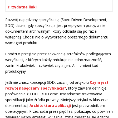
Przydatne linki
Rozwój napędzany specyfikacją (Spec-Driven Development,
SDD) działa, gdy specyfikacja jest przepływem pracy, a nie
dokumentem archiwalnym, który odkłada się po fazie
wstępnej. Chodzi nie o wytworzenie obszernego dokumentu
wymagań produktu.
Chodzi o przejście przez sekwencję artefaktów podlegających
weryfikacji, z których każdy redukuje niejednoznaczność,
zanim ktokolwiek – człowiek czy agent AI – zmieni kod
produkcyjny.
Jeśli nie znasz koncepcji SDD, zacznij od artykułu
Czym jest
rozwój napędzany specyfikacją?
, który zawiera definicje,
porównania z TDD i BDD oraz uzasadnienie traktowania
specyfikacji jako źródła prawdy. Niniejszy artykuł w klasterze
dokumentacji
Architektura aplikacji
jest przewodnikiem
operacyjnym. Przechodzi przez pięć faz, pokazuje, co powinien
zawierać każdy artefakt, wyjaśnia, gdzie mieszczą się agenty