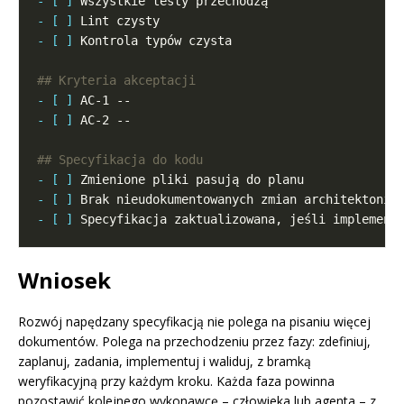
- [ ]
- [ ]
- [ ]
- [ ]
- [ ]
- [ ]
- [ ]
- [ ]
Wniosek
Rozwój napędzany specyfikacją nie polega na pisaniu więcej
dokumentów. Polega na przechodzeniu przez fazy: zdefiniuj,
zaplanuj, zadania, implementuj i waliduj, z bramką
weryfikacyjną przy każdym kroku. Każda faza powinna
pozostawić kolejnego wykonawcę – człowieka lub agenta – z