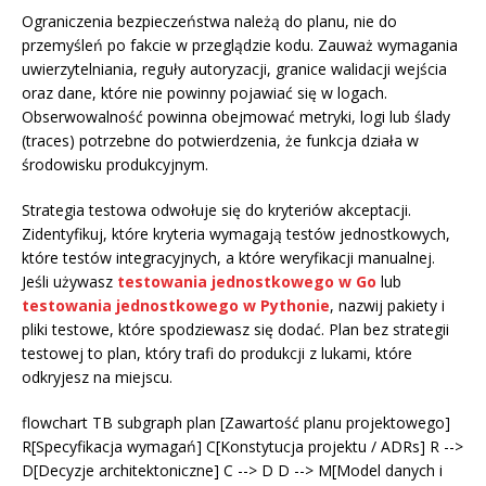
Ograniczenia bezpieczeństwa należą do planu, nie do
przemyśleń po fakcie w przeglądzie kodu. Zauważ wymagania
uwierzytelniania, reguły autoryzacji, granice walidacji wejścia
oraz dane, które nie powinny pojawiać się w logach.
Obserwowalność powinna obejmować metryki, logi lub ślady
(traces) potrzebne do potwierdzenia, że funkcja działa w
środowisku produkcyjnym.
Strategia testowa odwołuje się do kryteriów akceptacji.
Zidentyfikuj, które kryteria wymagają testów jednostkowych,
które testów integracyjnych, a które weryfikacji manualnej.
Jeśli używasz
testowania jednostkowego w Go
lub
testowania jednostkowego w Pythonie
, nazwij pakiety i
pliki testowe, które spodziewasz się dodać. Plan bez strategii
testowej to plan, który trafi do produkcji z lukami, które
odkryjesz na miejscu.
flowchart TB subgraph plan [Zawartość planu projektowego]
R[Specyfikacja wymagań] C[Konstytucja projektu / ADRs] R -->
D[Decyzje architektoniczne] C --> D D --> M[Model danych i