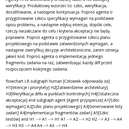
weryfikacji. Produktowy wzorzec to: szkic, weryfikacja,
doszlifowanie, a następnie kontynuacja. Poproś agenta o
przygotowanie szkicu specyfikacji wymagań na podstawie
opisu problemu, a następnie edytuj intencję, dopóki cele,
rzeczy niezaliczane do celu i kryteria akceptacji nie będą
poprawne. Poproś agenta o przygotowanie szkicu planu
projektowego na podstawie zatwierdzonych wymagań, a
następnie zweryfikuj decyzje architektoniczne, zanim istnieją
jakieś kod. Poproś agenta o implementację jednego
fragmentu zadania na raz, zatwierdzając każdy diff przed
rozpoczęciem kolejnego zadania.
flowchart LR subgraph human [Człowiek odpowiada za]
H1[Intencje i priorytety] H2[Zatwierdzenie architektury]
H3[Weryfikacja diffu w punktach kontrolnych] H4[Ostateczna
akceptacja] end subgraph agent [Agent przyspiesza] A1[Szkic
wymagań] A2[Szkic planu projektowego] A3[Generowanie listy
zadań] A4[Implementacja fragmentów zadań] A5[Szkic
testów] end H1 --> A1 --> H1 A1 --> A2 --> H2 H2 --> A3 --> A4
--> H3 H3 --> A4 A4 --> A5 --> H4