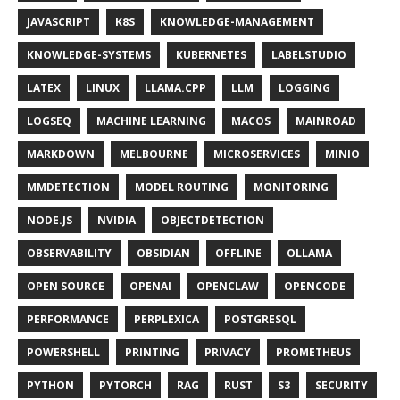
JAVASCRIPT
K8S
KNOWLEDGE-MANAGEMENT
KNOWLEDGE-SYSTEMS
KUBERNETES
LABELSTUDIO
LATEX
LINUX
LLAMA.CPP
LLM
LOGGING
LOGSEQ
MACHINE LEARNING
MACOS
MAINROAD
MARKDOWN
MELBOURNE
MICROSERVICES
MINIO
MMDETECTION
MODEL ROUTING
MONITORING
NODE.JS
NVIDIA
OBJECTDETECTION
OBSERVABILITY
OBSIDIAN
OFFLINE
OLLAMA
OPEN SOURCE
OPENAI
OPENCLAW
OPENCODE
PERFORMANCE
PERPLEXICA
POSTGRESQL
POWERSHELL
PRINTING
PRIVACY
PROMETHEUS
PYTHON
PYTORCH
RAG
RUST
S3
SECURITY