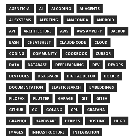
AGENTIC-AI
AI
AI CODING
AI-AGENTS
AI-SYSTEMS
ALERTING
ANACONDA
ANDROID
API
ARCHITECTURE
AWS
AWS AMPLIFY
BACKUP
BASH
CHEATSHEET
CLAUDE-CODE
CLOUD
CODING
COMMUNITY
COOKBOOK
CURSOR
DATA
DATABASE
DEEPLEARNING
DEV
DEVOPS
DEVTOOLS
DGX SPARK
DIGITAL DETOX
DOCKER
DOCUMENTATION
ELASTICSEARCH
EMBEDDINGS
FILOFAX
FLUTTER
GARAGE
GIT
GITEA
GITHUB
GO
GOLANG
GPU
GRAFANA
GRAPHQL
HARDWARE
HERMES
HOSTING
HUGO
IMAGES
INFRASTRUCTURE
INTEGRATION