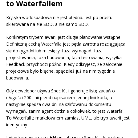
to Waterfallem
Krytyka wodospadowa nie jest błędna. Jest po prostu
skierowana na złe SDD, a nie samo SDD.
Konkretym trybem awarii jest długie planowanie wstępne.
Definiczną cechą Waterfalla jest pętla zwrotna rozciągająca
się do tygodni lub miesięcy: faza wymagań, faza
projektowania, faza budowania, faza testowania, wysyłka.
Feedback przychodzi późno. Kiedy odkryjesz, że założenie
projektowe było błędne, spędziłeś już na nim tygodnie
budowania.
Gdy deweloper używa Spec Kit i generuje listę zadań o
długości 200 linii przed napisaniem jednej linii kodu, a
następnie spędza dwa dni na szlifowaniu dokumentu
wymagań, zanim agent dotknie cokolwiek, to jest Waterfall.
To Waterfall z markdownem zamiast UML, ale tryb awarii jest
identyczny.
Jeden komentator na HN opisał użycie Spec Kit do małego