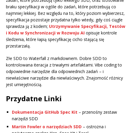
zadań, które potrzebują tylko lekkiego SDD, oraz stosowanie
braku specyfikacji w ogóle do zadań, które potrzebują co
najmniej lekkiej. Bez względu na to, który poziom wybierzesz,
specyfikacja pozostaje przydatna tylko wtedy, gdy coś ciągle
sprawdza ją z kodem;
Utrzymywanie Specyfikacji, Testów
i Kodu w Synchronizacji w Rozwoju AI
opisuje kontrole
śledzenia, które łapią specyfikację cicho stającą się
przestarzałą.
Złe SDD to Waterfall z markdownem. Dobre SDD to
kontrolowana iteracja z trwałymi artefaktami. Vibe coding to
odpowiednie narzędzie dla odpowiednich zadań – i
niewłaściwe narzędzie dla niewłaściwych. Znajomość różnicy
jest umiejętnością.
Przydatne Linki
Dokumentacja GitHub Spec Kit
– przenośny zestaw
narzędzi SDD
Martin Fowler o narzędziach SDD
– ostrożna i