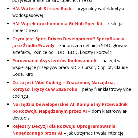
pożyteczna analiza Kiro, Spec Kit i Tessl
HN: Waterfall Strikes Back
– oryginalny wątek krytyki
wodospadowej
HN: Wątek uruchomienia GitHub Spec Kit
– reakcja
społeczności
Czym jest Spec-Driven Development? Specyfikacja
jako Źródło Prawdy
– kanoniczna definicja SDD: główne
artefakty, różnice od TDD i BDD, koszty i korzyści
Porównanie Asystentów Kodowania AI
– narzędzia
wspierające przepływy pracy SDD: Cursor, Copilot, Claude
Code, Kiro
Co to jest Vibe Coding – Znaczenie, Narzędzia,
Korzyści i Ryzyka w 2026 roku
– pełny filar klastrowy vibe
codingu
Narzędzia Deweloperskie AI: Kompletny Przewodnik
po Rozwoju Napędzanym przez AI
– dom klastrowy ai-
devtools
Rejestry Decyzji dla Rozwoju Oprogramowania
Napędzanego przez AI
– jak utrzymać trwałą intencję