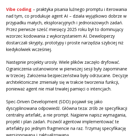
Vibe coding
– praktyka pisania luźnego promptu i iterowania
nad tym, co produkuje agent AI – działa wyjątkowo dobrze w
przypadku małych, eksploracyjnych i jednorazowych zadań.
Przez pierwsze sześć miesięcy 2025 roku był to dominujący
wzorzec kodowania z wykorzystaniem AI. Deweloperzy
dostarczali skrypty, prototypy i proste narzędzia szybciej niż
kiedykolwiek wcześniej.
Następnie projekty urosły. Wiele plików zaczęło dryfować.
Ograniczenia ustanowione w pierwszej sesji były zapominane
w trzeciej. Założenia bezpieczeństwa były odrzucane. Decyzje
architektoniczne zmieniały się w trakcie tworzenia funkcji,
ponieważ agent nie miał trwałej pamięci o intencjach.
Spec-Driven Development (SDD) pojawił się jako
dyscyplinowana odpowiedź. Główna teza: zrób ze specyfikacji
centralny artefakt, a nie prompt. Najpierw napisz wymagania,
projekt i plan zadań. Pozwól agentowi implementować te
artefakty po jednym fragmencie na raz. Trzymaj specyfikację
wersjonowaną i zaktualizowaną.