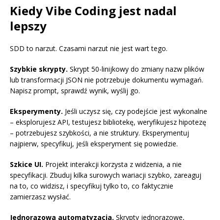
Kiedy Vibe Coding jest nadal
lepszy
SDD to narzut. Czasami narzut nie jest wart tego.
Szybkie skrypty.
Skrypt 50-linijkowy do zmiany nazw plików
lub transformacji JSON nie potrzebuje dokumentu wymagań.
Napisz prompt, sprawdź wynik, wyślij go.
Eksperymenty.
Jeśli uczysz się, czy podejście jest wykonalne
– eksplorujesz API, testujesz bibliotekę, weryfikujesz hipotezę
– potrzebujesz szybkości, a nie struktury. Eksperymentuj
najpierw, specyfikuj, jeśli eksperyment się powiedzie.
Szkice UI.
Projekt interakcji korzysta z widzenia, a nie
specyfikacji. Zbuduj kilka surowych wariacji szybko, zareaguj
na to, co widzisz, i specyfikuj tylko to, co faktycznie
zamierzasz wysłać.
Jednorazowa automatyzacja.
Skrypty jednorazowe,