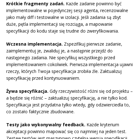
Krótkie fragmenty zadań.
Każde zadanie powinno być
implementowalne w pojedynczej sesji agenta, recenzowalne
jako mały diff i testowalne w izolacji. Jeśli zadania są zbyt
duże, pętla implementacji się rozciąga, a mapowanie
specyfikacji do kodu staje się trudne do zweryfikowania.
Wczesna implementacja.
Zspezifikuj pierwsze zadanie,
zaimplementuj je, zwaliduj je, a następnie przejdź do
następnego zadania. Nie specyfikuj wszystkiego przed
implementowaniem cokolwiek. Pierwsza implementacja ujawni
rzeczy, których Twoja specyfikacja zrobiła źle. Zaktualizuj
specyfikację przed kontynuowaniem.
Żywa specyfikacja.
Gdy rzeczywistość różni się od projektu –
a będzie się różnić – zaktualizuj specyfikację, a nie tylko kod.
Specyfikacja jest przydatna tylko wtedy, gdy odzwierciedla to,
co zostało faktycznie zbudowane.
Testy jako wykonywalny feedback.
Każde kryterium
akceptacji powinno mapować się co najmniej na jeden test.
Zestaw testów jest maszynowo czytelną wersją specyfikacji.