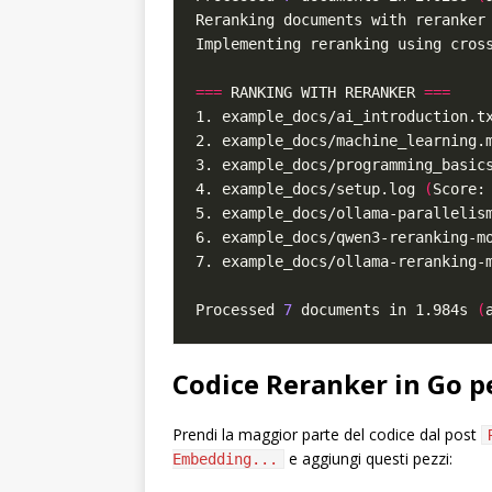
===
 RANKING WITH RERANKER 
===
1. example_docs/ai_introduction.t
2. example_docs/machine_learning.
3. example_docs/programming_basic
4. example_docs/setup.log 
(
Score:
5. example_docs/ollama-parallelis
6. example_docs/qwen3-reranking-m
7. example_docs/ollama-reranking-
Processed 
7
 documents in 1.984s 
(
Codice Reranker in Go 
Prendi la maggior parte del codice dal post
e aggiungi questi pezzi:
Embedding...