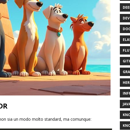
DEE
DEV
DOC
ELA
FLU
GIT
GRA
HER
INF
;DR
JAV
KN
 non sia un modo molto standard, ma comunque:
KNO