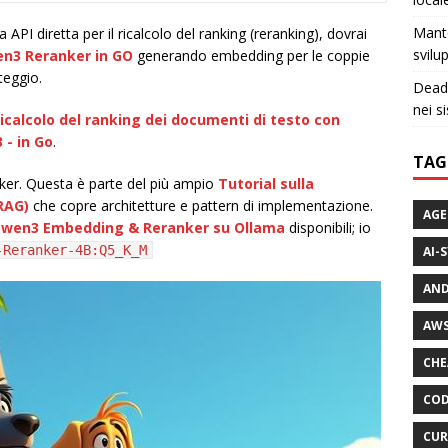
Mante
PI diretta per il ricalcolo del ranking (reranking), dovrai
svilu
en3 Reranker in GO
generando embedding per le coppie
eggio.
Dead 
nei si
icalcolo del ranking dei documenti di testo con
 - in Go
.
TAG
er. Questa è parte del più ampio
Tutorial sulla
RAG)
che copre architetture e pattern di implementazione.
AGE
Qwen3 Embedding & Reranker su Ollama
disponibili; io
-Reranker-4B:Q5_K_M
AI-
AND
AWS
CHE
COD
CUR