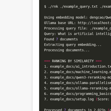
Found 
7
===
 RANKING BY SIMILARITY 
===
1. example_docs/ai_introduction.t
2. example_docs/machine_learning.
3. example_docs/qwen3-reranking-m
4. example_docs/ollama-parallelis
5. example_docs/ollama-reranking-
6. example_docs/programming_basic
7. example_docs/setup.log 
(
Score:
Processed 
7
 documents in 2.023s 
(