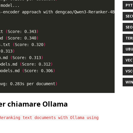
PY
SEC
SEO
xt 
(
Score: 0.343
)
md 
(
Score: 0.340
)
TER
s.txt 
(
Score: 0.320
)
UB
 0.313
)
m.md 
(
Score: 0.313
)
VEC
odels.md 
(
Score: 0.312
)
models.md 
(
Score: 0.306
)
VSC
WI
avg: 0.283s per document
)
per chiamare Ollama
Reranking text documents with Ollama using