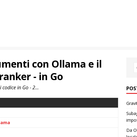
menti con Ollama e il
anker - in Go
codice in Go - 2...
POS
Gravi
Subag
impos
llama
Da Ol
local