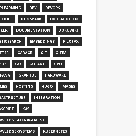
PLEARNING
DEV
DEVOPS
TOOLS
DGX SPARK
DIGITAL DETOX
KER
DOCUMENTATION
DOKUWIKI
STICSEARCH
EMBEDDINGS
FILOFAX
TTER
GARAGE
GIT
GITEA
HUB
GO
GOLANG
GPU
FANA
GRAPHQL
HARDWARE
MES
HOSTING
HUGO
IMAGES
RASTRUCTURE
INTEGRATION
ASCRIPT
K8S
OWLEDGE-MANAGEMENT
WLEDGE-SYSTEMS
KUBERNETES