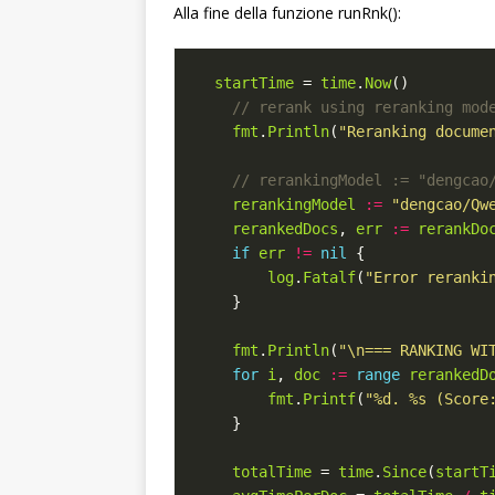
Alla fine della funzione runRnk():
startTime
 = 
time
.
Now
fmt
.
Println
(
"Reranking docume
rerankingModel
:=
"dengcao/Qw
rerankedDocs
, 
err
:=
rerankDo
if
err
!=
nil
log
.
Fatalf
(
"Error reranki
fmt
.
Println
(
"\n=== RANKING WI
for
i
, 
doc
:=
range
rerankedD
fmt
.
Printf
(
"%d. %s (Score
totalTime
 = 
time
.
Since
(
startT