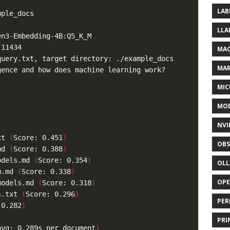
LAB
LLA
MAC
MA
MIC
MOD
NVI
xt 
(
Score: 0.451
)
OBS
md 
(
Score: 0.388
)
odels.md 
(
Score: 0.354
)
OL
m.md 
(
Score: 0.338
)
OP
models.md 
(
Score: 0.318
)
s.txt 
(
Score: 0.296
)
PER
 0.282
)
PRI
avg: 0.289s per document
)