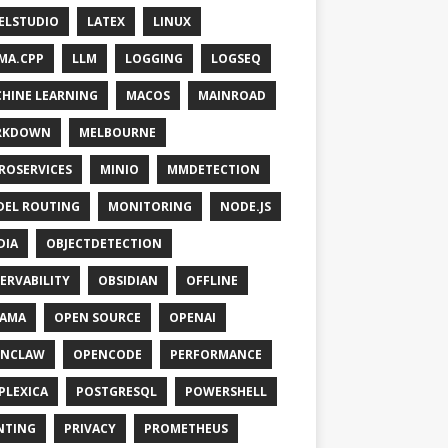
ELSTUDIO
LATEX
LINUX
MA.CPP
LLM
LOGGING
LOGSEQ
HINE LEARNING
MACOS
MAINROAD
RKDOWN
MELBOURNE
ROSERVICES
MINIO
MMDETECTION
EL ROUTING
MONITORING
NODE.JS
DIA
OBJECTDETECTION
ERVABILITY
OBSIDIAN
OFFLINE
LAMA
OPEN SOURCE
OPENAI
ENCLAW
OPENCODE
PERFORMANCE
PLEXICA
POSTGRESQL
POWERSHELL
NTING
PRIVACY
PROMETHEUS