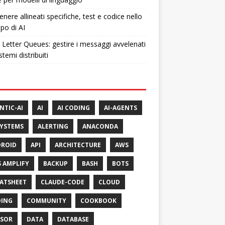
nere allineati specifiche, test e codice nello
ppo di AI
Letter Queues: gestire i messaggi avvelenati
stemi distribuiti
NTIC-AI
AI
AI CODING
AI-AGENTS
SYSTEMS
ALERTING
ANACONDA
ROID
API
ARCHITECTURE
AWS
 AMPLIFY
BACKUP
BASH
BOTS
ATSHEET
CLAUDE-CODE
CLOUD
ING
COMMUNITY
COOKBOOK
SOR
DATA
DATABASE