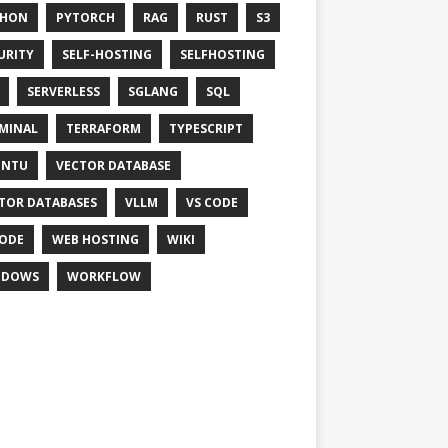
THON
PYTORCH
RAG
RUST
S3
URITY
SELF-HOSTING
SELFHOSTING
SERVERLESS
SGLANG
SQL
MINAL
TERRAFORM
TYPESCRIPT
UNTU
VECTOR DATABASE
TOR DATABASES
VLLM
VS CODE
ODE
WEB HOSTING
WIKI
NDOWS
WORKFLOW