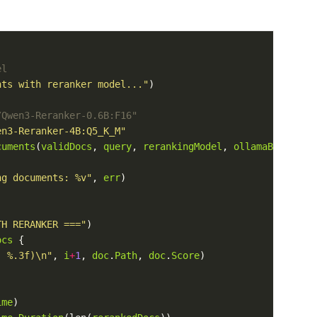
nts with reranker model..."
en3-Reranker-4B:Q5_K_M"
cuments
(
validDocs
, 
query
, 
rerankingModel
, 
ollamaBaseURL
ng documents: %v"
, 
err
TH RERANKER ==="
ocs
: %.3f)\n"
, 
i
+
1
, 
doc
.
Path
, 
doc
.
Score
ime