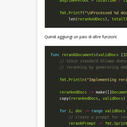
avgTimePerDoc
 = 
totalTime
/
t
fmt
.
Printf
(
"\nProcessed %d do
		len(
rerankedDocs
), 
totalT
Quindi aggiungi un paio di altre funzioni:
func
rerankDocuments
(
validDocs
 []
fmt
.
Println
(
"Implementing rer
rerankedDocs
:=
 make([]
Docume
	copy(
rerankedDocs
, 
validDocs
for
i
, 
doc
:=
range
validDocs
rerankPrompt
:=
fmt
.
Sprin