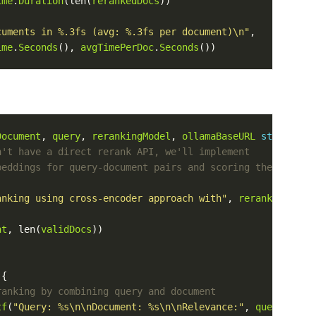
ime
.
Duration
(len(
rerankedDocs
cuments in %.3fs (avg: %.3fs per document)\n"
ime
.
Seconds
(), 
avgTimePerDoc
.
Seconds
Document
, 
query
, 
rerankingModel
, 
ollamaBaseURL
string
) (
anking using cross-encoder approach with"
, 
rerankingMode
nt
, len(
validDocs
tf
(
"Query: %s\n\nDocument: %s\n\nRelevance:"
, 
query
, 
doc