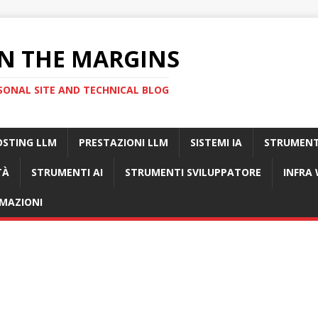
N THE MARGINS
SONAL SITE AND TECHNICAL BLOG
OSTING LLM
PRESTAZIONI LLM
SISTEMI IA
STRUMENT
TÀ
STRUMENTI AI
STRUMENTI SVILUPPATORE
INFRA
MAZIONI