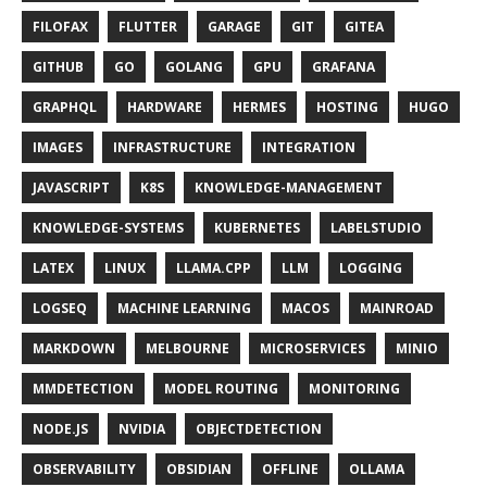
FILOFAX
FLUTTER
GARAGE
GIT
GITEA
GITHUB
GO
GOLANG
GPU
GRAFANA
GRAPHQL
HARDWARE
HERMES
HOSTING
HUGO
IMAGES
INFRASTRUCTURE
INTEGRATION
JAVASCRIPT
K8S
KNOWLEDGE-MANAGEMENT
KNOWLEDGE-SYSTEMS
KUBERNETES
LABELSTUDIO
LATEX
LINUX
LLAMA.CPP
LLM
LOGGING
LOGSEQ
MACHINE LEARNING
MACOS
MAINROAD
MARKDOWN
MELBOURNE
MICROSERVICES
MINIO
MMDETECTION
MODEL ROUTING
MONITORING
NODE.JS
NVIDIA
OBJECTDETECTION
OBSERVABILITY
OBSIDIAN
OFFLINE
OLLAMA