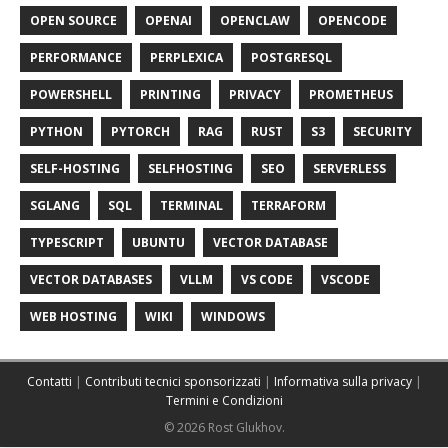
OPEN SOURCE
OPENAI
OPENCLAW
OPENCODE
PERFORMANCE
PERPLEXICA
POSTGRESQL
POWERSHELL
PRINTING
PRIVACY
PROMETHEUS
PYTHON
PYTORCH
RAG
RUST
S3
SECURITY
SELF-HOSTING
SELFHOSTING
SEO
SERVERLESS
SGLANG
SQL
TERMINAL
TERRAFORM
TYPESCRIPT
UBUNTU
VECTOR DATABASE
VECTOR DATABASES
VLLM
VS CODE
VSCODE
WEB HOSTING
WIKI
WINDOWS
Contatti
|
Contributi tecnici sponsorizzati
|
Informativa sulla privacy
|
Termini e Condizioni
© 2026 Rost Glukhov.