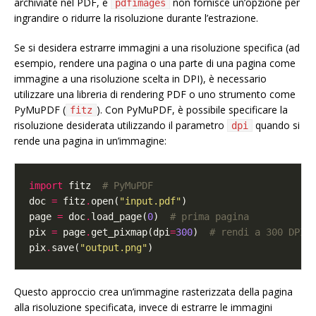
archiviate nel PDF, e
non fornisce un’opzione per
pdfimages
ingrandire o ridurre la risoluzione durante l’estrazione.
Se si desidera estrarre immagini a una risoluzione specifica (ad
esempio, rendere una pagina o una parte di una pagina come
immagine a una risoluzione scelta in DPI), è necessario
utilizzare una libreria di rendering PDF o uno strumento come
PyMuPDF (
). Con PyMuPDF, è possibile specificare la
fitz
risoluzione desiderata utilizzando il parametro
quando si
dpi
rende una pagina in un’immagine:
import
 fitz  
# PyMuPDF
doc 
=
 fitz
.
open(
"input.pdf"
page 
=
 doc
.
load_page(
0
)  
# prima pagina
pix 
=
 page
.
get_pixmap(dpi
=
300
)  
# rendi a 300 DPI
pix
.
save(
"output.png"
Questo approccio crea un’immagine rasterizzata della pagina
alla risoluzione specificata, invece di estrarre le immagini