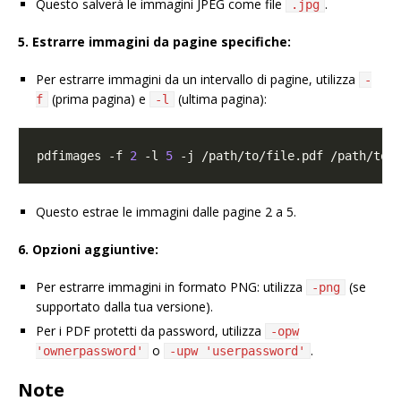
Questo salverà le immagini JPEG come file
.
.jpg
5. Estrarre immagini da pagine specifiche:
Per estrarre immagini da un intervallo di pagine, utilizza
-
(prima pagina) e
(ultima pagina):
f
-l
pdfimages -f 
2
 -l 
5
Questo estrae le immagini dalle pagine 2 a 5.
6. Opzioni aggiuntive:
Per estrarre immagini in formato PNG: utilizza
(se
-png
supportato dalla tua versione).
Per i PDF protetti da password, utilizza
-opw
o
.
'ownerpassword'
-upw 'userpassword'
Note