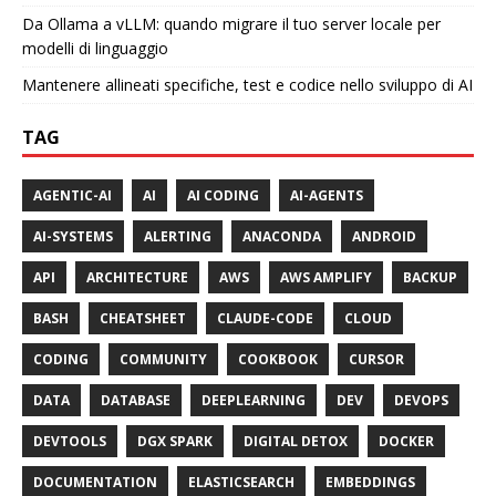
Da Ollama a vLLM: quando migrare il tuo server locale per
modelli di linguaggio
Mantenere allineati specifiche, test e codice nello sviluppo di AI
TAG
AGENTIC-AI
AI
AI CODING
AI-AGENTS
AI-SYSTEMS
ALERTING
ANACONDA
ANDROID
API
ARCHITECTURE
AWS
AWS AMPLIFY
BACKUP
BASH
CHEATSHEET
CLAUDE-CODE
CLOUD
CODING
COMMUNITY
COOKBOOK
CURSOR
DATA
DATABASE
DEEPLEARNING
DEV
DEVOPS
DEVTOOLS
DGX SPARK
DIGITAL DETOX
DOCKER
DOCUMENTATION
ELASTICSEARCH
EMBEDDINGS