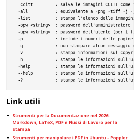
  -ccitt         : salva le immagini CCITT come fil
  -all           : equivalente a -png -tiff -j -jp2
  -list          : stampa l'elenco delle immagini i
  -opw <string>  : password dell'amministratore (pe
  -upw <string>  : password dell'utente (per i file
  -p             : include i numeri delle pagine ne
  -q             : non stampare alcun messaggio o e
  -v             : stampa informazioni sul copyrigh
  -h             : stampa le informazioni sull'uso

  -help          : stampa le informazioni sull'uso

  --help         : stampa le informazioni sull'uso

Link utili
Strumenti per la Documentazione nel 2026:
Markdown, LaTeX, PDF e Flussi di Lavoro per la
Stampa
Strumenti per manipolare i PDF in Ubuntu - Poppler