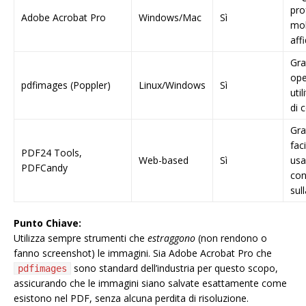
pro
Adobe Acrobat Pro
Windows/Mac
Sì
mo
aff
Gra
ope
pdfimages (Poppler)
Linux/Windows
Sì
util
di
Gra
fac
PDF24 Tools,
Web-based
Sì
usa
PDFCandy
con
sul
Punto Chiave:
Utilizza sempre strumenti che
estraggono
(non rendono o
fanno screenshot) le immagini. Sia Adobe Acrobat Pro che
sono standard dell’industria per questo scopo,
pdfimages
assicurando che le immagini siano salvate esattamente come
esistono nel PDF, senza alcuna perdita di risoluzione.