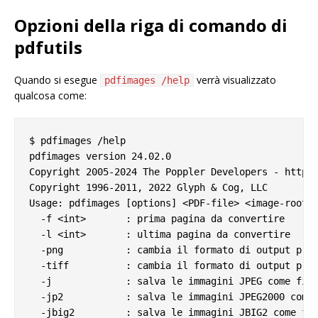
Opzioni della riga di comando di
pdfutils
Quando si esegue
verrà visualizzato
pdfimages /help
qualcosa come:
$ pdfimages /help

pdfimages version 24.02.0

Copyright 2005-2024 The Poppler Developers - http:/
Copyright 1996-2011, 2022 Glyph & Cog, LLC

Usage: pdfimages [options] <PDF-file> <image-root>

  -f <int>       : prima pagina da convertire

  -l <int>       : ultima pagina da convertire

  -png           : cambia il formato di output pred
  -tiff          : cambia il formato di output pred
  -j             : salva le immagini JPEG come file
  -jp2           : salva le immagini JPEG2000 come 
  -jbig2         : salva le immagini JBIG2 come fil