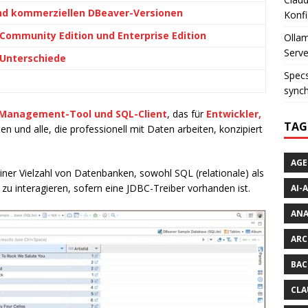
nd kommerziellen DBeaver-Versionen
Konfi
ommunity Edition und Enterprise Edition
Ollam
Serve
Unterschiede
Specs
synch
k-Management-Tool und SQL-Client
, das für
Entwickler,
TAG
n und alle, die professionell mit Daten arbeiten, konzipiert
AGE
einer Vielzahl von Datenbanken, sowohl SQL (relationale) als
zu interagieren, sofern eine JDBC-Treiber vorhanden ist.
AI-
AN
ARC
BAC
CLA