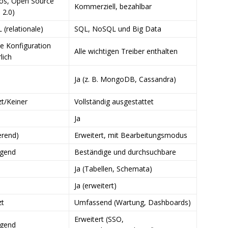
os, Open Source
Kommerziell, bezahlbar
 2.0)
 (relationale)
SQL, NoSQL und Big Data
e Konfiguration
Alle wichtigen Treiber enthalten
lich
Ja (z. B. MongoDB, Cassandra)
t/Keiner
Vollständig ausgestattet
Ja
erend)
Erweitert, mit Bearbeitungsmodus
egend
Beständige und durchsuchbare
Ja (Tabellen, Schemata)
Ja (erweitert)
zt
Umfassend (Wartung, Dashboards)
Erweitert (SSO,
egend