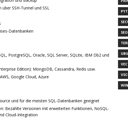
igration und Backup
PRI
en über SSH-Tunnel und SSL
PY
SEC
s
mises-Datenbanken
SEO
TER
UB
SQL, PostgreSQL, Oracle, SQL Server, SQLite, IBM Db2 und
VEC
terprise Edition): MongoDB, Cassandra, Redis usw.
VSC
: AWS, Google Cloud, Azure
WI
ource und für die meisten SQL-Datenbanken geeignet
en: Bezahlte Versionen mit erweiterten Funktionen, NoSQL-
und Cloud-Integration