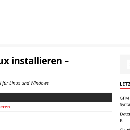
x installieren –
 für Linux und Windows
LET
GFM 
Synta
ieren
Daten
KI
Claud