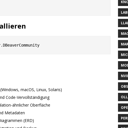
KNO
LAB
LLA
allieren
MAC
MA
MIC
MOD
NVI
OBS
(Windows, macOS, Linux, Solaris)
nd Code-Vervollständigung
OL
lation-ähnlicher Oberfläche
OP
und Metadaten
PER
p-Diagrammen (ERD)