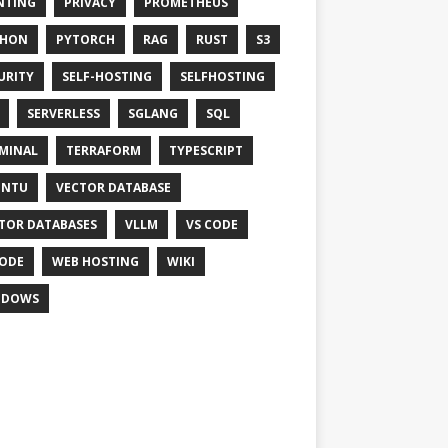
NTING
PRIVACY
PROMETHEUS
THON
PYTORCH
RAG
RUST
S3
URITY
SELF-HOSTING
SELFHOSTING
SERVERLESS
SGLANG
SQL
MINAL
TERRAFORM
TYPESCRIPT
UNTU
VECTOR DATABASE
TOR DATABASES
VLLM
VS CODE
ODE
WEB HOSTING
WIKI
NDOWS