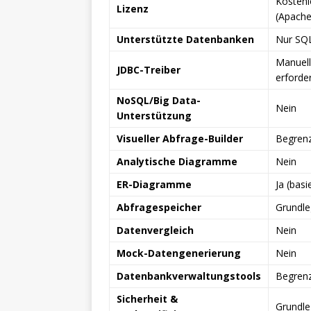
Kostenl
Lizenz
(Apache
Unterstützte Datenbanken
Nur SQL
Manuell
JDBC-Treiber
erforder
NoSQL/Big Data-
Nein
Unterstützung
Visueller Abfrage-Builder
Begrenz
Analytische Diagramme
Nein
ER-Diagramme
Ja (basi
Abfragespeicher
Grundl
Datenvergleich
Nein
Mock-Datengenerierung
Nein
Datenbankverwaltungstools
Begren
Sicherheit &
Grundl