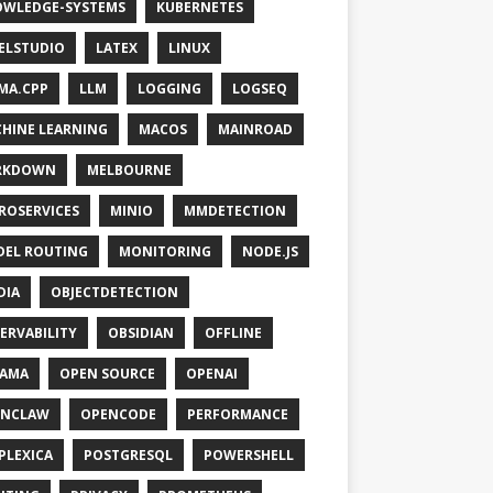
WLEDGE-SYSTEMS
KUBERNETES
ELSTUDIO
LATEX
LINUX
MA.CPP
LLM
LOGGING
LOGSEQ
HINE LEARNING
MACOS
MAINROAD
RKDOWN
MELBOURNE
ROSERVICES
MINIO
MMDETECTION
EL ROUTING
MONITORING
NODE.JS
DIA
OBJECTDETECTION
ERVABILITY
OBSIDIAN
OFFLINE
LAMA
OPEN SOURCE
OPENAI
ENCLAW
OPENCODE
PERFORMANCE
PLEXICA
POSTGRESQL
POWERSHELL