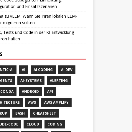
guration und Einsatzszenarien
a zu vLLM: Wann Sie Ihren lokalen LLM-
r migrieren sollten
, Tests und Code in der KI-Entwicklung
ron halten
S
NTIC-AI
AI
AI CODING
AI DEV
AGENTS
AI-SYSTEMS
ALERTING
ACONDA
ANDROID
API
HITECTURE
AWS
AWS AMPLIFY
KUP
BASH
CHEATSHEET
UDE-CODE
CLOUD
CODING