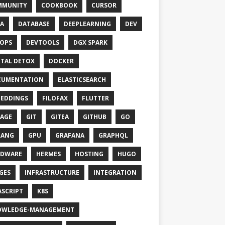
MMUNITY
COOKBOOK
CURSOR
A
DATABASE
DEEPLEARNING
DEV
OPS
DEVTOOLS
DGX SPARK
ITAL DETOX
DOCKER
CUMENTATION
ELASTICSEARCH
EDDINGS
FILOFAX
FLUTTER
AGE
GIT
GITEA
GITHUB
GO
LANG
GPU
GRAFANA
GRAPHQL
RDWARE
HERMES
HOSTING
HUGO
GES
INFRASTRUCTURE
INTEGRATION
ASCRIPT
K8S
OWLEDGE-MANAGEMENT