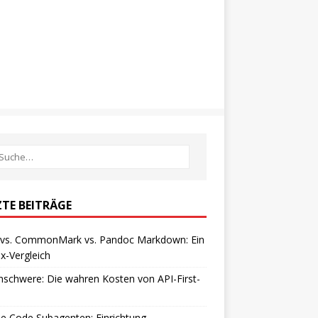
ZTE BEITRÄGE
vs. CommonMark vs. Pandoc Markdown: Ein
x-Vergleich
schwere: Die wahren Kosten von API-First-
e Code Subagenten: Einrichtung,