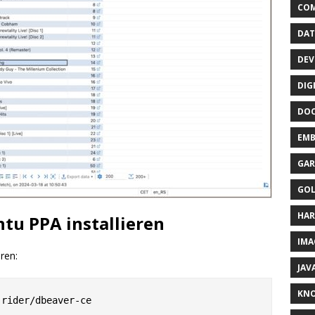
CO
DAT
DEV
DIG
DO
EMB
GAR
GO
HA
tu PPA installieren
IMA
eren:
JAV
KN
rider/dbeaver-ce
