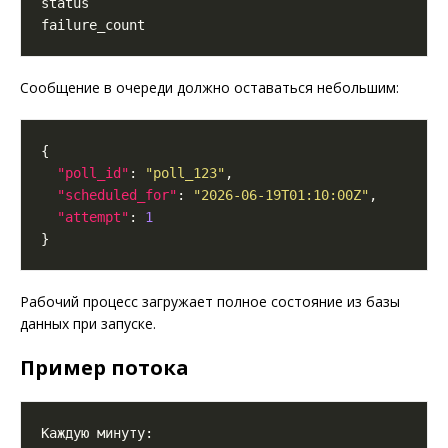
Сообщение в очереди должно оставаться небольшим:
"poll_id"
: 
"poll_123"
"scheduled_for"
: 
"2026-06-19T01:10:00Z"
"attempt"
: 
1
Рабочий процесс загружает полное состояние из базы
данных при запуске.
Пример потока