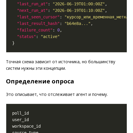
"last_run_at"
: 
"2026-06-19T01:00:00Z"
"next_run_at"
: 
"2026-06-19T01:10:00Z"
"last_seen_cursor"
: 
"курсор_или_временная_метка"
"last_result_hash"
: 
"b64e8a..."
"failure_count"
: 
0
"status"
: 
"active"
Точная схема зависит от источника, но большинству
систем нужны эти концепции.
Определение опроса
Это описывает, что отслеживает агент и почему.