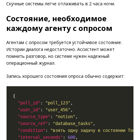
Скучные системы легче отлаживать в 2 часа ночи.
Состояние, необходимое
каждому агенту с опросом
Агентам с опросом требуется устойчивое состояние.
Истории диалога недостаточно. Ассистент может
помнить разговор, но системе нужен надежный
операционный журнал.
Запись хорошего состояния опроса обычно содержит:
"poll_id"
: 
"poll_123"
"user_id"
: 
"user_456"
"source_type"
: 
"notion"
"source_ref"
: 
"database_tasks"
"condition"
: 
"взять одну задачу в состоянии Todo
"interval_seconds"
: 
600