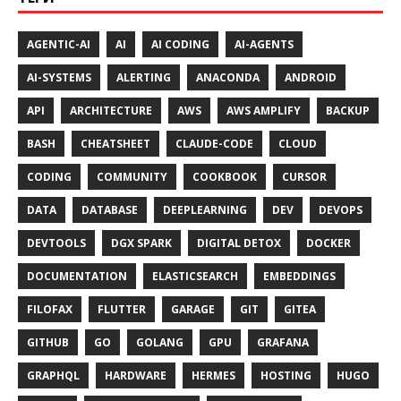
AGENTIC-AI
AI
AI CODING
AI-AGENTS
AI-SYSTEMS
ALERTING
ANACONDA
ANDROID
API
ARCHITECTURE
AWS
AWS AMPLIFY
BACKUP
BASH
CHEATSHEET
CLAUDE-CODE
CLOUD
CODING
COMMUNITY
COOKBOOK
CURSOR
DATA
DATABASE
DEEPLEARNING
DEV
DEVOPS
DEVTOOLS
DGX SPARK
DIGITAL DETOX
DOCKER
DOCUMENTATION
ELASTICSEARCH
EMBEDDINGS
FILOFAX
FLUTTER
GARAGE
GIT
GITEA
GITHUB
GO
GOLANG
GPU
GRAFANA
GRAPHQL
HARDWARE
HERMES
HOSTING
HUGO