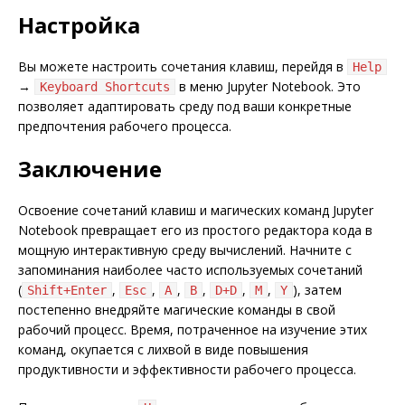
Настройка
Вы можете настроить сочетания клавиш, перейдя в
Help
→
в меню Jupyter Notebook. Это
Keyboard Shortcuts
позволяет адаптировать среду под ваши конкретные
предпочтения рабочего процесса.
Заключение
Освоение сочетаний клавиш и магических команд Jupyter
Notebook превращает его из простого редактора кода в
мощную интерактивную среду вычислений. Начните с
запоминания наиболее часто используемых сочетаний
(
,
,
,
,
,
,
), затем
Shift+Enter
Esc
A
B
D+D
M
Y
постепенно внедряйте магические команды в свой
рабочий процесс. Время, потраченное на изучение этих
команд, окупается с лихвой в виде повышения
продуктивности и эффективности рабочего процесса.