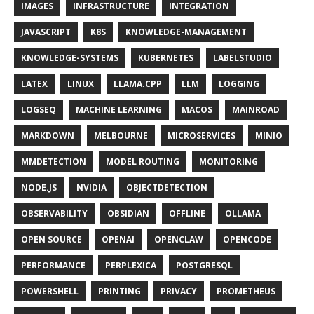
IMAGES
INFRASTRUCTURE
INTEGRATION
JAVASCRIPT
K8S
KNOWLEDGE-MANAGEMENT
KNOWLEDGE-SYSTEMS
KUBERNETES
LABELSTUDIO
LATEX
LINUX
LLAMA.CPP
LLM
LOGGING
LOGSEQ
MACHINE LEARNING
MACOS
MAINROAD
MARKDOWN
MELBOURNE
MICROSERVICES
MINIO
MMDETECTION
MODEL ROUTING
MONITORING
NODE.JS
NVIDIA
OBJECTDETECTION
OBSERVABILITY
OBSIDIAN
OFFLINE
OLLAMA
OPEN SOURCE
OPENAI
OPENCLAW
OPENCODE
PERFORMANCE
PERPLEXICA
POSTGRESQL
POWERSHELL
PRINTING
PRIVACY
PROMETHEUS