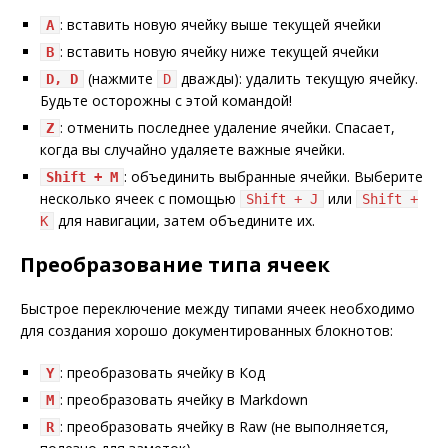
: вставить новую ячейку выше текущей ячейки
A
: вставить новую ячейку ниже текущей ячейки
B
(нажмите
дважды): удалить текущую ячейку.
D, D
D
Будьте осторожны с этой командой!
: отменить последнее удаление ячейки. Спасает,
Z
когда вы случайно удаляете важные ячейки.
: объединить выбранные ячейки. Выберите
Shift + M
несколько ячеек с помощью
или
Shift + J
Shift +
для навигации, затем объедините их.
K
Преобразование типа ячеек
Быстрое переключение между типами ячеек необходимо
для создания хорошо документированных блокнотов:
: преобразовать ячейку в Код
Y
: преобразовать ячейку в Markdown
M
: преобразовать ячейку в Raw (не выполняется,
R