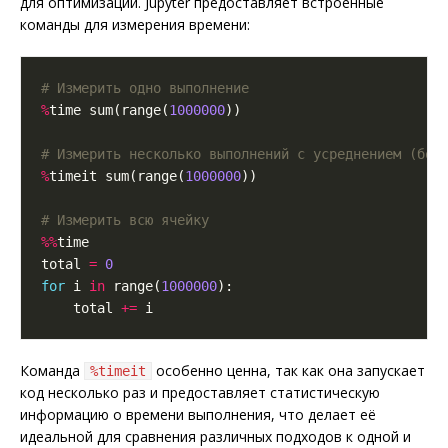
для оптимизации. Jupyter предоставляет встроенные
команды для измерения времени:
# Измерить одно выполнение
%
time sum(range(
1000000
# Измерить несколько выполнений с усреднением (бол
%
timeit sum(range(
1000000
# Измерить всю ячейку
%%
total 
=
0
for
 i 
in
 range(
1000000
    total 
+=
Команда
особенно ценна, так как она запускает
%timeit
код несколько раз и предоставляет статистическую
информацию о времени выполнения, что делает её
идеальной для сравнения различных подходов к одной и