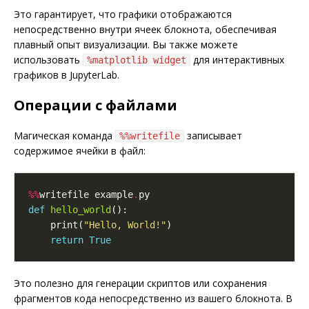
Это гарантирует, что графики отображаются
непосредственно внутри ячеек блокнота, обеспечивая
плавный опыт визуализации. Вы также можете
использовать
для интерактивных
%matplotlib widget
графиков в JupyterLab.
Операции с файлами
Магическая команда
записывает
%%writefile
содержимое ячейки в файл:
%%
writefile example
.
def
hello_world
    print(
"Hello, World!"
return
True
Это полезно для генерации скриптов или сохранения
фрагментов кода непосредственно из вашего блокнота. В