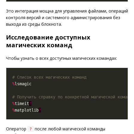
Это интеграция мощна для управления файлами, операций
контроля версий и системного администрирования без
выхода из среды блокнота.
Исследование доступных
магических команд
Чтобы узнать о всех доступных магических командах:
# Список всех магических команд
%
# Получить справку по конкретной магической команд
%
timeit
?
%
matplotlib
?
Оператор
после любой магической команды
?