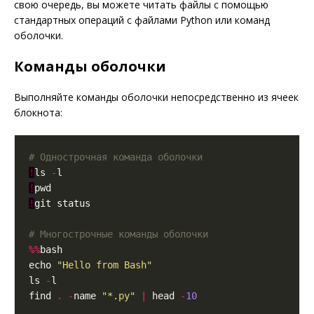
свою очередь, вы можете читать файлы с помощью
стандартных операций с файлами Python или команд
оболочки.
Команды оболочки
Выполняйте команды оболочки непосредственно из ячеек
блокнота:
# Однострочная команда оболочки
!
ls 
-
!
!
# Многострочные команды оболочки
%%
echo 
"Hello from Bash"
ls 
-
find 
.
-
name 
"*.py"
|
 head 
-
10