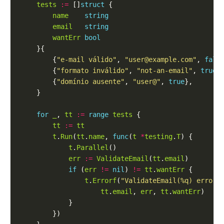
tests
:=
 []
struct
name
string
email
string
wantErr
bool
        {
"e-mail válido"
, 
"user@example.com"
, 
fals
        {
"formato inválido"
, 
"not-an-email"
, 
true
        {
"domínio ausente"
, 
"user@"
, 
true
for
_
, 
tt
:=
range
tests
tt
:=
tt
t
.
Run
(
tt
.
name
, 
func
(
t
*
testing
.
T
t
.
Parallel
err
:=
ValidateEmail
(
tt
.
email
if
 (
err
!=
nil
) 
!=
tt
.
wantErr
t
.
Errorf
(
"ValidateEmail(%q) error 
tt
.
email
, 
err
, 
tt
.
wantErr