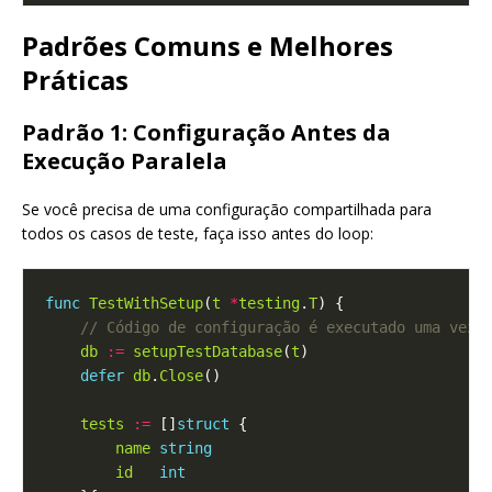
Padrões Comuns e Melhores
Práticas
Padrão 1: Configuração Antes da
Execução Paralela
Se você precisa de uma configuração compartilhada para
todos os casos de teste, faça isso antes do loop:
func
TestWithSetup
(
t
*
testing
.
T
db
:=
setupTestDatabase
(
t
defer
db
.
Close
tests
:=
 []
struct
name
string
id
int