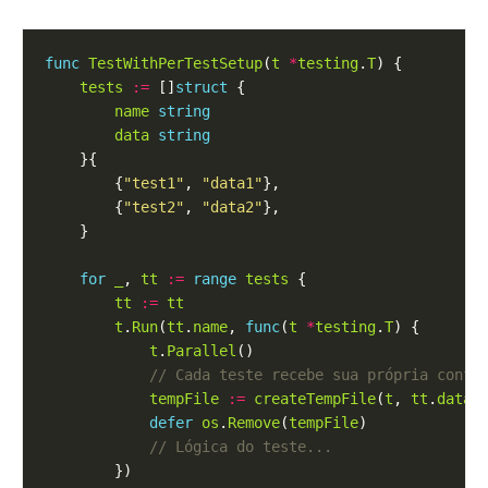
func
TestWithPerTestSetup
(
t
*
testing
.
T
tests
:=
 []
struct
name
string
data
string
        {
"test1"
, 
"data1"
        {
"test2"
, 
"data2"
for
_
, 
tt
:=
range
tests
tt
:=
tt
t
.
Run
(
tt
.
name
, 
func
(
t
*
testing
.
T
t
.
Parallel
tempFile
:=
createTempFile
(
t
, 
tt
.
data
defer
os
.
Remove
(
tempFile