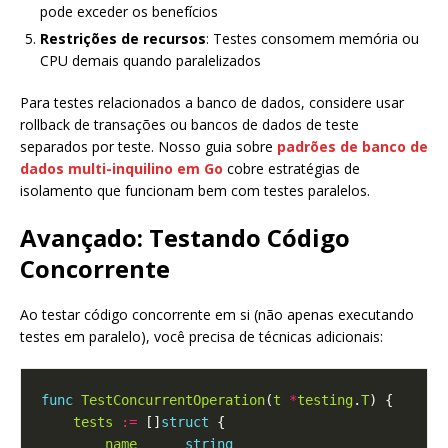
pode exceder os benefícios
Restrições de recursos
: Testes consomem memória ou
CPU demais quando paralelizados
Para testes relacionados a banco de dados, considere usar
rollback de transações ou bancos de dados de teste
separados por teste. Nosso guia sobre
padrões de banco de
dados multi-inquilino em Go
cobre estratégias de
isolamento que funcionam bem com testes paralelos.
Avançado: Testando Código
Concorrente
Ao testar código concorrente em si (não apenas executando
testes em paralelo), você precisa de técnicas adicionais:
func
TestConcurrentOperation
(
t
*
testing
.
T
tests
:=
 []
struct
name
string