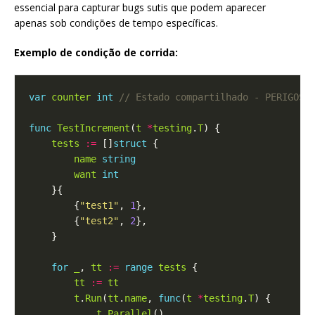
essencial para capturar bugs sutis que podem aparecer
apenas sob condições de tempo específicas.
Exemplo de condição de corrida:
var
counter
int
func
TestIncrement
(
t
*
testing
.
T
tests
:=
 []
struct
name
string
want
int
        {
"test1"
, 
1
        {
"test2"
, 
2
for
_
, 
tt
:=
range
tests
tt
:=
tt
t
.
Run
(
tt
.
name
, 
func
(
t
*
testing
.
T
t
.
Parallel