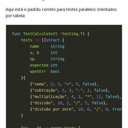
Aqui está o padrão correto para testes paralelos orientados
por tabela:
func
TestCalculate
(
t
*
testing
.
T
tests
:=
 []
struct
name
string
a
, 
b
int
op
string
expected
int
wantErr
bool
        {
"soma"
, 
2
, 
3
, 
"+"
, 
5
, 
false
        {
"subtração"
, 
5
, 
3
, 
"-"
, 
2
, 
false
        {
"multiplicação"
, 
4
, 
3
, 
"*"
, 
12
, 
false
        {
"divisão"
, 
10
, 
2
, 
"/"
, 
5
, 
false
        {
"divisão por zero"
, 
10
, 
0
, 
"/"
, 
0
, 
true