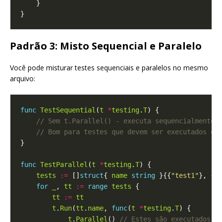
Padrão 3: Misto Sequencial e Paralelo
Você pode misturar testes sequenciais e paralelos no mesmo
arquivo:
func
TestSequential
(
t
*
testing
.
T
func
TestParallel
(
t
*
testing
.
T
tests
:=
 []
struct
{ 
name
string
 }{{
"test1"
}, {
"
for
_
, 
tt
:=
range
tests
tt
:=
tt
t
.
Run
(
tt
.
name
, 
func
(
t
*
testing
.
T
t
.
Parallel
() 