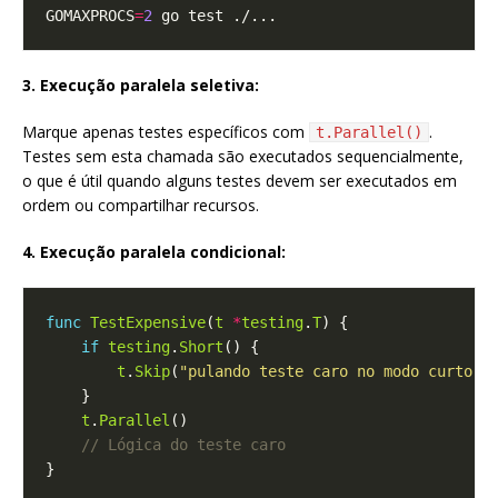
GOMAXPROCS
=
2
3. Execução paralela seletiva:
Marque apenas testes específicos com
.
t.Parallel()
Testes sem esta chamada são executados sequencialmente,
o que é útil quando alguns testes devem ser executados em
ordem ou compartilhar recursos.
4. Execução paralela condicional:
func
TestExpensive
(
t
*
testing
.
T
if
testing
.
Short
t
.
Skip
(
"pulando teste caro no modo curto"
t
.
Parallel