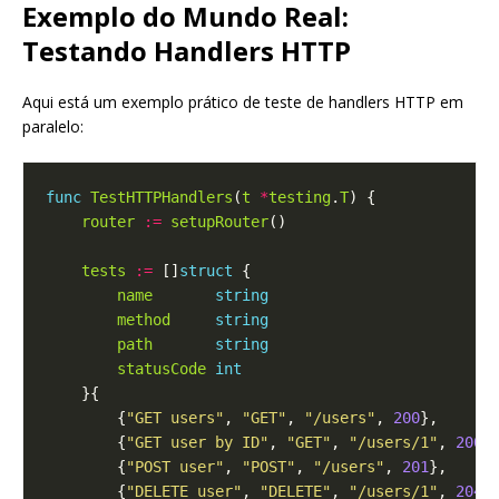
Exemplo do Mundo Real:
Testando Handlers HTTP
Aqui está um exemplo prático de teste de handlers HTTP em
paralelo:
func
TestHTTPHandlers
(
t
*
testing
.
T
router
:=
setupRouter
tests
:=
 []
struct
name
string
method
string
path
string
statusCode
int
        {
"GET users"
, 
"GET"
, 
"/users"
, 
200
        {
"GET user by ID"
, 
"GET"
, 
"/users/1"
, 
200
        {
"POST user"
, 
"POST"
, 
"/users"
, 
201
        {
"DELETE user"
, 
"DELETE"
, 
"/users/1"
, 
204