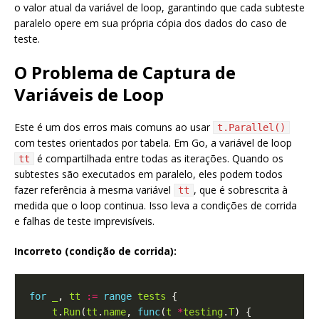
o valor atual da variável de loop, garantindo que cada subteste
paralelo opere em sua própria cópia dos dados do caso de
teste.
O Problema de Captura de
Variáveis de Loop
Este é um dos erros mais comuns ao usar
t.Parallel()
com testes orientados por tabela. Em Go, a variável de loop
é compartilhada entre todas as iterações. Quando os
tt
subtestes são executados em paralelo, eles podem todos
fazer referência à mesma variável
, que é sobrescrita à
tt
medida que o loop continua. Isso leva a condições de corrida
e falhas de teste imprevisíveis.
Incorreto (condição de corrida):
for
_
, 
tt
:=
range
tests
t
.
Run
(
tt
.
name
, 
func
(
t
*
testing
.
T