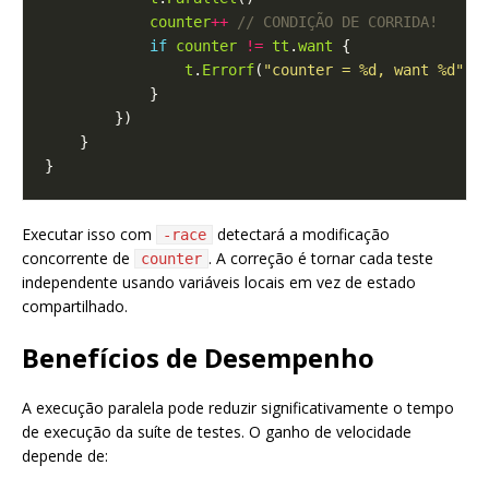
counter
++
if
counter
!=
tt
.
want
t
.
Errorf
(
"counter = %d, want %d"
, 
Executar isso com
detectará a modificação
-race
concorrente de
. A correção é tornar cada teste
counter
independente usando variáveis locais em vez de estado
compartilhado.
Benefícios de Desempenho
A execução paralela pode reduzir significativamente o tempo
de execução da suíte de testes. O ganho de velocidade
depende de: