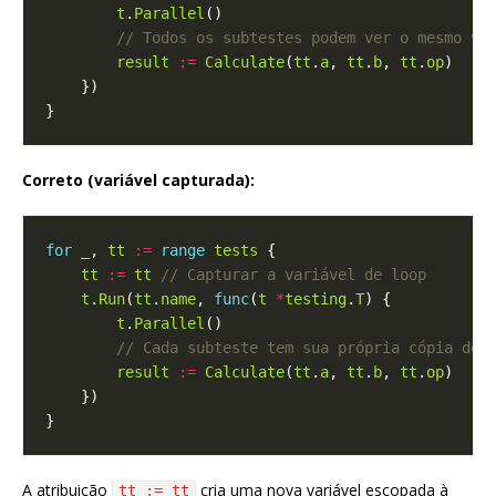
t
.
Parallel
result
:=
Calculate
(
tt
.
a
, 
tt
.
b
, 
tt
.
op
Correto (variável capturada):
for
_
, 
tt
:=
range
tests
tt
:=
tt
t
.
Run
(
tt
.
name
, 
func
(
t
*
testing
.
T
t
.
Parallel
result
:=
Calculate
(
tt
.
a
, 
tt
.
b
, 
tt
.
op
A atribuição
cria uma nova variável escopada à
tt := tt