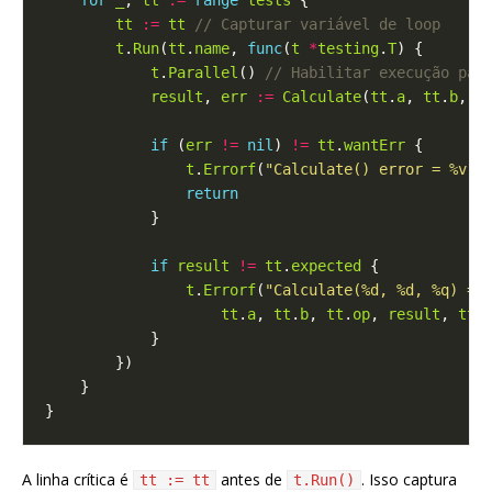
for
_
, 
tt
:=
range
tests
tt
:=
tt
t
.
Run
(
tt
.
name
, 
func
(
t
*
testing
.
T
t
.
Parallel
() 
result
, 
err
:=
Calculate
(
tt
.
a
, 
tt
.
b
, 
t
if
 (
err
!=
nil
) 
!=
tt
.
wantErr
t
.
Errorf
(
"Calculate() error = %v, 
return
if
result
!=
tt
.
expected
t
.
Errorf
(
"Calculate(%d, %d, %q) = 
tt
.
a
, 
tt
.
b
, 
tt
.
op
, 
result
, 
tt
.
A linha crítica é
antes de
. Isso captura
tt := tt
t.Run()