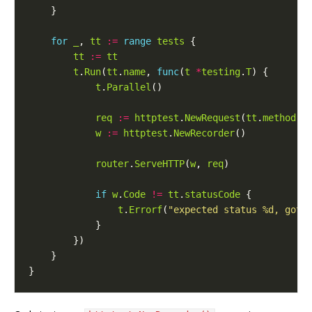
for
_
, 
tt
:=
range
tests
tt
:=
tt
t
.
Run
(
tt
.
name
, 
func
(
t
*
testing
.
T
t
.
Parallel
req
:=
httptest
.
NewRequest
(
tt
.
method
, 
w
:=
httptest
.
NewRecorder
router
.
ServeHTTP
(
w
, 
req
if
w
.
Code
!=
tt
.
statusCode
t
.
Errorf
(
"expected status %d, got 