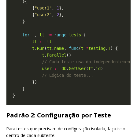
        {
"user1"
, 
1
        {
"user2"
, 
2
for
_
, 
tt
:=
range
tests
tt
:=
tt
t
.
Run
(
tt
.
name
, 
func
(
t
*
testing
.
T
t
.
Parallel
user
:=
db
.
GetUser
(
tt
.
id
Padrão 2: Configuração por Teste
Para testes que precisam de configuração isolada, faça isso
dentro de cada subteste: