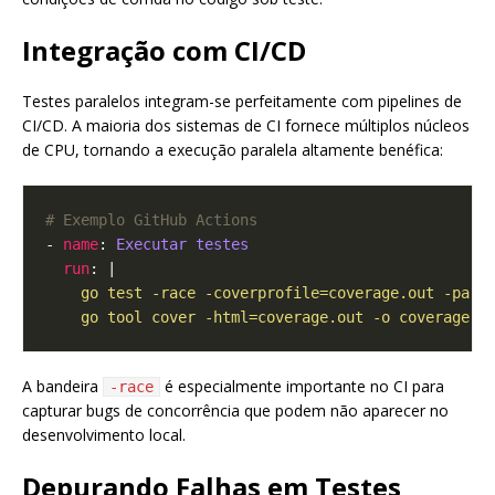
Integração com CI/CD
Testes paralelos integram-se perfeitamente com pipelines de
CI/CD. A maioria dos sistemas de CI fornece múltiplos núcleos
de CPU, tornando a execução paralela altamente benéfica:
# Exemplo GitHub Actions
- 
name
: 
Executar testes
run
: |
    go tool cover -html=coverage.out -o coverage.h
A bandeira
é especialmente importante no CI para
-race
capturar bugs de concorrência que podem não aparecer no
desenvolvimento local.
Depurando Falhas em Testes