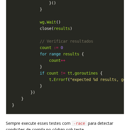
wg
.
Wait
            close(
results
count
:=
0
for
range
results
count
++
if
count
!=
tt
.
goroutines
t
.
Errorf
(
"expected %d results, got
Sempre execute esses testes com
para detectar
-race
condições de corrida no código sob teste.