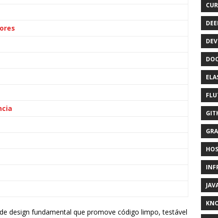
CUR
DEE
tores
DEV
DOC
ELA
FLU
ncia
GIT
GRA
HOS
INF
JAV
KN
de design fundamental que promove código limpo, testável