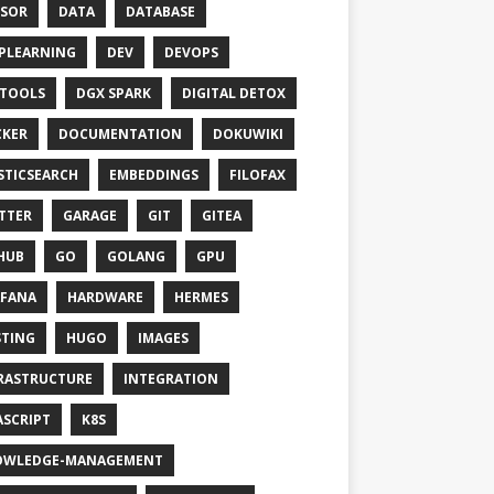
SOR
DATA
DATABASE
PLEARNING
DEV
DEVOPS
TOOLS
DGX SPARK
DIGITAL DETOX
KER
DOCUMENTATION
DOKUWIKI
STICSEARCH
EMBEDDINGS
FILOFAX
TTER
GARAGE
GIT
GITEA
HUB
GO
GOLANG
GPU
FANA
HARDWARE
HERMES
TING
HUGO
IMAGES
RASTRUCTURE
INTEGRATION
ASCRIPT
K8S
OWLEDGE-MANAGEMENT