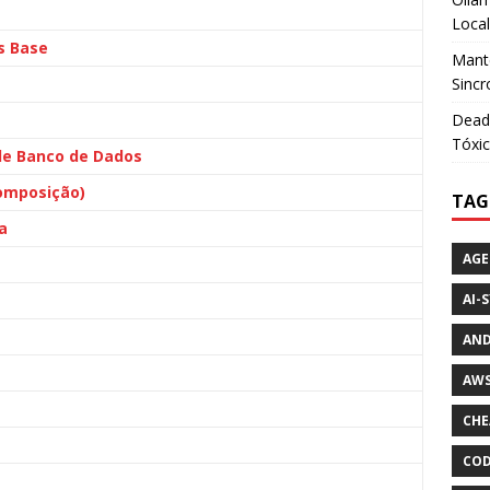
Loca
s Base
Mante
Sincr
Dead
Tóxic
de Banco de Dados
Composição)
TAG
a
AGE
AI-
AND
a
AWS
CHE
COD