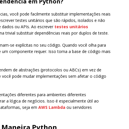
pendência em Python?
ncias, você pode facilmente substituir implementações reais
screver testes unitários que são rápidos, isolados e não
 dados ou APIs. Ao escrever
testes unitários
a trivial substituir dependências reais por duplos de teste.
rnam-se explícitas no seu código. Quando você olha para
e um componente requer. Isso torna a base de código mais
ndem de abstrações (protocolos ou ABCs) em vez de
que você pode mudar implementações sem afetar o código
entações diferentes para ambientes diferentes
ar a lógica de negócios. Isso é especialmente útil ao
plataformas, seja em
AWS Lambda
ou servidores
A Maneira Python