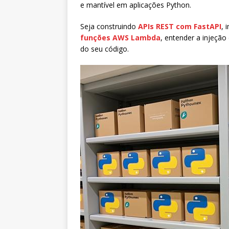
e mantível em aplicações Python.
Seja construindo
APIs REST com FastAPI
,
funções AWS Lambda
, entender a injeção
do seu código.