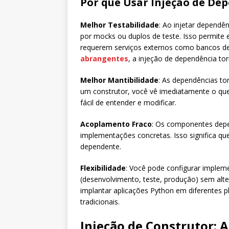
Por que Usar Injeção de De
Melhor Testabilidade
: Ao injetar dependê
por mocks ou duplos de teste. Isso permite e
requerem serviços externos como bancos de
abrangentes
, a injeção de dependência torn
Melhor Mantibilidade
: As dependências to
um construtor, você vê imediatamente o qu
fácil de entender e modificar.
Acoplamento Fraco
: Os componentes depe
implementações concretas. Isso significa 
dependente.
Flexibilidade
: Você pode configurar implem
(desenvolvimento, teste, produção) sem alter
implantar aplicações Python em diferentes 
tradicionais.
Injeção de Construtor: 