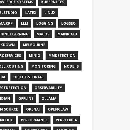
WLEDGE-SYSTEMS
KUBERNETES
ELSTUDIO
LATEX
LINUX
MA.CPP
LLM
LOGGING
LOGSEQ
HINE LEARNING
MACOS
MAINROAD
RKDOWN
MELBOURNE
ROSERVICES
MINIO
MMDETECTION
EL ROUTING
MONITORING
NODE.JS
DIA
OBJECT-STORAGE
ECTDETECTION
OBSERVABILITY
IDIAN
OFFLINE
OLLAMA
N SOURCE
OPENAI
OPENCLAW
ENCODE
PERFORMANCE
PERPLEXICA