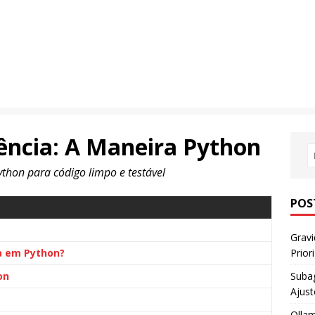
ência: A Maneira Python
thon para código limpo e testável
POS
Gravi
a em Python?
Prior
on
Subag
Ajust
Ollam