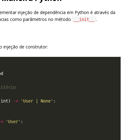
ementar injeção de dependência em Python é através da
ências como parâmetros no método
.
__init__
 injeção de construtor:
sitório
 int) 
->
'User | None'
->
'User'