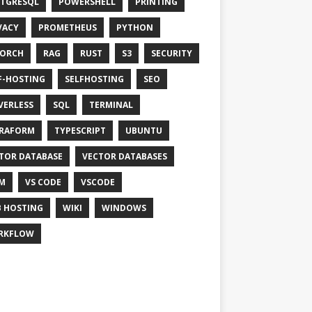
TGRESQL
POWERSHELL
PRINTING
VACY
PROMETHEUS
PYTHON
TORCH
RAG
RUST
S3
SECURITY
F-HOSTING
SELFHOSTING
SEO
VERLESS
SQL
TERMINAL
RAFORM
TYPESCRIPT
UBUNTU
TOR DATABASE
VECTOR DATABASES
M
VS CODE
VSCODE
 HOSTING
WIKI
WINDOWS
RKFLOW