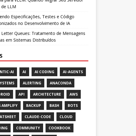
l de LLM
ndo Especificações, Testes e Código
onizados no Desenvolvimento de IA
 Letter Queues: Tratamento de Mensagens
as em Sistemas Distribuídos
S
NTIC-AI
AI
AI CODING
AI-AGENTS
SYSTEMS
ALERTING
ANACONDA
ROID
API
ARCHITECTURE
AWS
 AMPLIFY
BACKUP
BASH
BOTS
ATSHEET
CLAUDE-CODE
CLOUD
ING
COMMUNITY
COOKBOOK