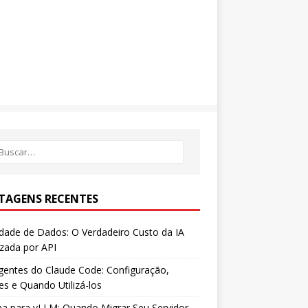
TAGENS RECENTES
dade de Dados: O Verdadeiro Custo da IA
izada por API
entes do Claude Code: Configuração,
es e Quando Utilizá-los
a para vLLM: Quando Migrar Seu Servidor