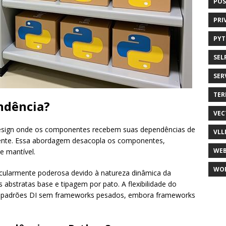
POS
PRI
PY
SEL
SER
TER
ndência?
VEC
design onde os componentes recebem suas dependências de
VLL
amente. Essa abordagem desacopla os componentes,
WEB
e mantível.
WO
icularmente poderosa devido à natureza dinâmica da
 abstratas base e tipagem por pato. A flexibilidade do
ar padrões DI sem frameworks pesados, embora frameworks