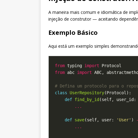
A maneira mais comum e idiomática de impl
injeção de construtor — aceitando depend
Exemplo Básico
Aqui está um exemplo simples demonstrando
from
 typing 
import
from
 abc 
import
# Defina um protocolo para o repo
class
UserRepository
def
find_by_id
(self, user_id:
...
def
save
(self, user: 
'User'
) 
...