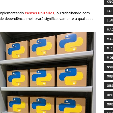
KNO
LAB
 implementando
testes unitários
, ou trabalhando com
 de dependência melhorará significativamente a qualidade
LLA
MAC
MA
MIC
MOD
NVI
OBJ
OBS
OPE
OP