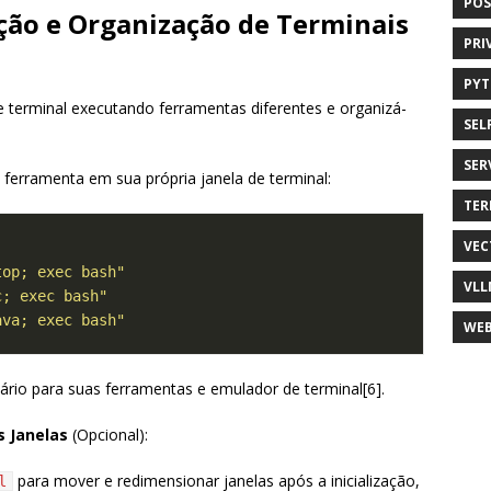
POS
ação e Organização de Terminais
PRI
PY
e terminal executando ferramentas diferentes e organizá-
SEL
SER
 ferramenta em sua própria janela de terminal:
TER
VEC
top; exec bash"
VLL
c; exec bash"
ava; exec bash"
WEB
io para suas ferramentas e emulador de terminal[6].
 Janelas
(Opcional):
para mover e redimensionar janelas após a inicialização,
l