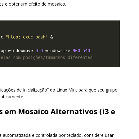
ões e obter um efeito de mosaico.
-c 
"htop; exec bash"
top windowmove 
0
0
 windowsize 
960
540
nelas com posições/tamanhos diferentes
icações de Inicialização” do Linux Mint para que seu grupo
maticamente.
s em Mosaico Alternativos (i3 e
 automatizada e controlada por teclado, considere usar