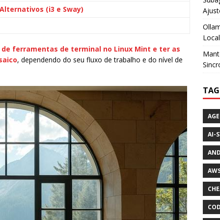
lternativos (i3 e Sway)
Ajust
Ollam
Loca
 de ferramentas de terminal no Linux Mint e ter as
Mante
saico
, dependendo do seu fluxo de trabalho e do nível de
Sincr
TAG
AGE
AI-
AND
AWS
CHE
COD