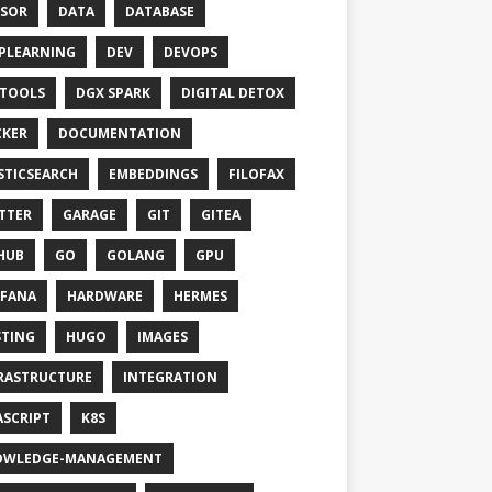
SOR
DATA
DATABASE
PLEARNING
DEV
DEVOPS
TOOLS
DGX SPARK
DIGITAL DETOX
KER
DOCUMENTATION
STICSEARCH
EMBEDDINGS
FILOFAX
TTER
GARAGE
GIT
GITEA
HUB
GO
GOLANG
GPU
FANA
HARDWARE
HERMES
TING
HUGO
IMAGES
RASTRUCTURE
INTEGRATION
ASCRIPT
K8S
OWLEDGE-MANAGEMENT