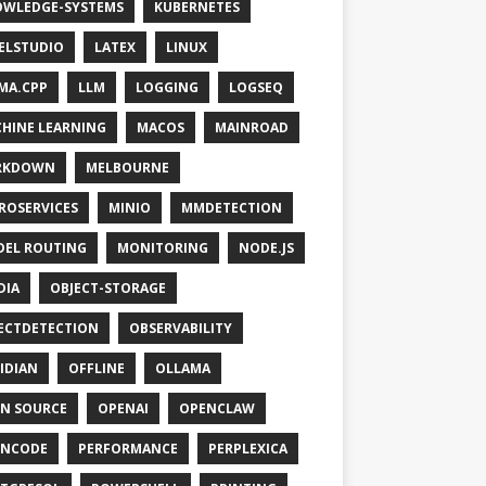
WLEDGE-SYSTEMS
KUBERNETES
ELSTUDIO
LATEX
LINUX
MA.CPP
LLM
LOGGING
LOGSEQ
HINE LEARNING
MACOS
MAINROAD
RKDOWN
MELBOURNE
ROSERVICES
MINIO
MMDETECTION
EL ROUTING
MONITORING
NODE.JS
DIA
OBJECT-STORAGE
ECTDETECTION
OBSERVABILITY
IDIAN
OFFLINE
OLLAMA
N SOURCE
OPENAI
OPENCLAW
ENCODE
PERFORMANCE
PERPLEXICA