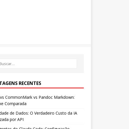
TAGENS RECENTES
vs CommonMark vs Pandoc Markdown:
axe Comparada
dade de Dados: O Verdadeiro Custo da IA
izada por API
entes do Claude Code: Configuração,