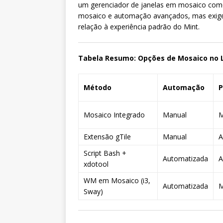
um gerenciador de janelas em mosaico co
mosaico e automação avançados, mas exig
relação à experiência padrão do Mint.
Tabela Resumo: Opções de Mosaico no L
Método
Automação
P
Mosaico Integrado
Manual
M
Extensão gTile
Manual
A
Script Bash +
Automatizada
A
xdotool
WM em Mosaico (i3,
Automatizada
M
Sway)