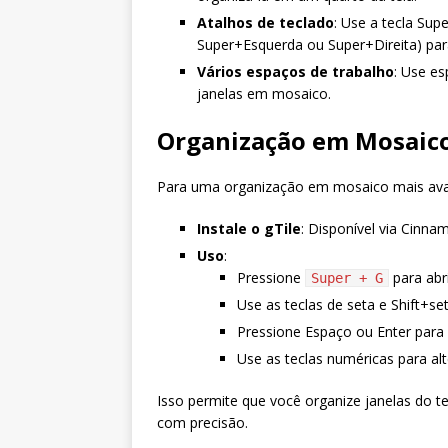
Atalhos de teclado
: Use a tecla Sup
Super+Esquerda ou Super+Direita) para
Vários espaços de trabalho
: Use es
janelas em mosaico.
Organização em Mosaico
Para uma organização em mosaico mais ava
Instale o gTile
: Disponível via Cinna
Uso
:
Pressione
para abri
Super + G
Use as teclas de seta e Shift+se
Pressione Espaço ou Enter para 
Use as teclas numéricas para alt
Isso permite que você organize janelas do t
com precisão.