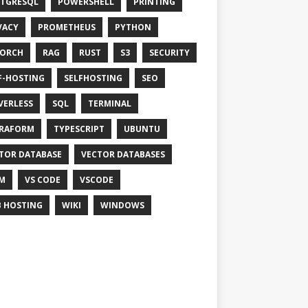
TGRESQL
POWERSHELL
PRINTING
VACY
PROMETHEUS
PYTHON
TORCH
RAG
RUST
S3
SECURITY
F-HOSTING
SELFHOSTING
SEO
VERLESS
SQL
TERMINAL
RAFORM
TYPESCRIPT
UBUNTU
TOR DATABASE
VECTOR DATABASES
M
VS CODE
VSCODE
 HOSTING
WIKI
WINDOWS