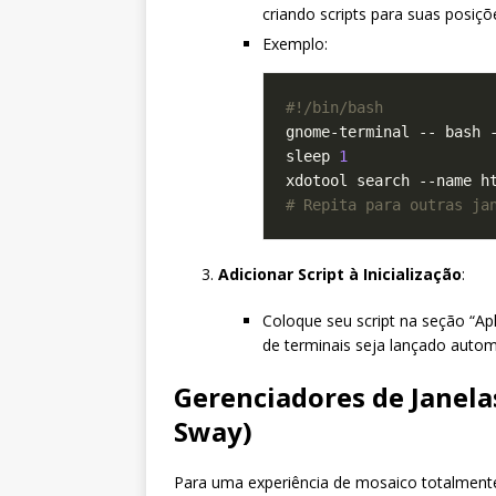
criando scripts para suas posiç
Exemplo:
gnome-terminal -- bash 
sleep 
1
xdotool search --name h
# Repita para outras ja
Adicionar Script à Inicialização
:
Coloque seu script na seção “Apl
de terminais seja lançado auto
Gerenciadores de Janela
Sway)
Para uma experiência de mosaico totalmente