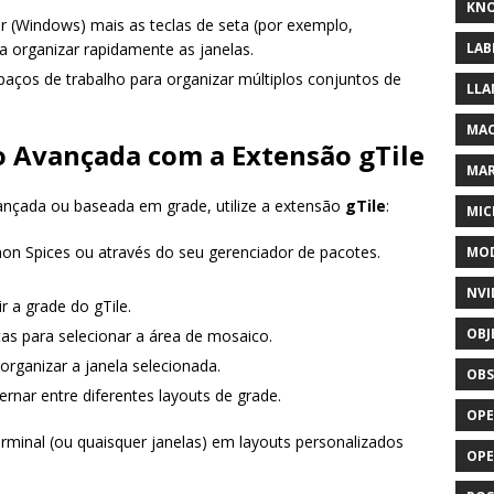
KNO
er (Windows) mais as teclas de seta (por exemplo,
 organizar rapidamente as janelas.
LAB
paços de trabalho para organizar múltiplos conjuntos de
LLA
MAC
 Avançada com a Extensão gTile
MA
nçada ou baseada em grade, utilize a extensão
gTile
:
MIC
mon Spices ou através do seu gerenciador de pacotes.
MOD
NVI
r a grade do gTile.
OBJ
tas para selecionar a área de mosaico.
organizar a janela selecionada.
OBS
ernar entre diferentes layouts de grade.
OPE
erminal (ou quaisquer janelas) em layouts personalizados
OP