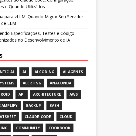
es e Quando Utilizá-los
a para vLLM: Quando Migrar Seu Servidor
l de LLM
ndo Especificações, Testes e Código
onizados no Desenvolvimento de IA
S
NTIC-AI
AI
AI CODING
AI-AGENTS
SYSTEMS
ALERTING
ANACONDA
ROID
API
ARCHITECTURE
AWS
 AMPLIFY
BACKUP
BASH
ATSHEET
CLAUDE-CODE
CLOUD
ING
COMMUNITY
COOKBOOK