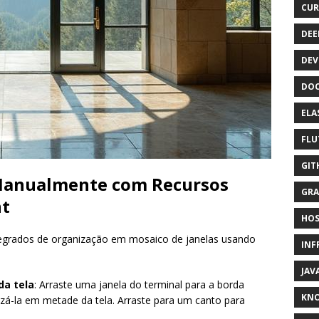
CUR
DEE
DEV
DOC
ELA
FLU
GIT
Manualmente com Recursos
GRA
nt
HOS
tegrados de organização em mosaico de janelas usando
INF
JAV
da tela
: Arraste uma janela do terminal para a borda
KN
nizá-la em metade da tela. Arraste para um canto para