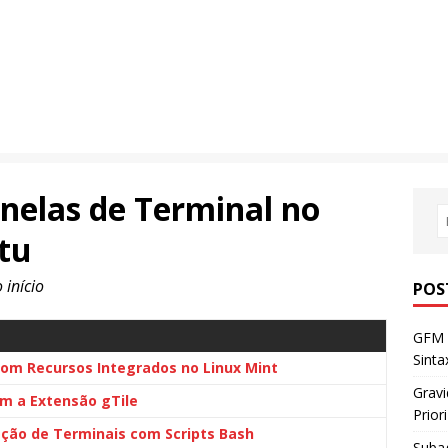
nelas de Terminal no
tu
 início
POS
GFM 
Sint
m Recursos Integrados no Linux Mint
Gravi
m a Extensão gTile
Prior
ação de Terminais com Scripts Bash
Subag