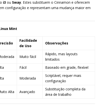
mo
i3
ou
Sway
. Estes substituem o Cinnamon e oferecem
em configuração e representam uma mudança maior em
inux Mint
Facilidade
recisão
Observações
de Uso
Rápido, mas layouts
oderada
Muito fácil
limitados
lta
Fácil
Baseado em grade, flexível
Scriptável, requer mais
lta
Moderada
configuração
Substituição completa da
uito Alta
Avançado
área de trabalho