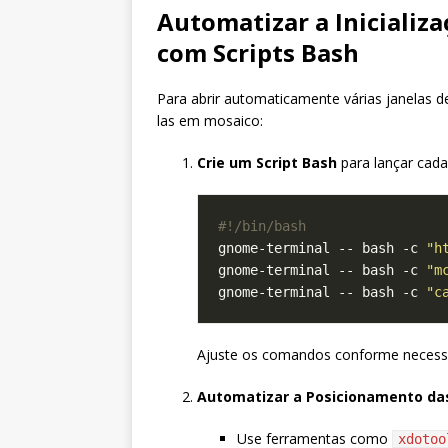
Automatizar a Inicializ
com Scripts Bash
Para abrir automaticamente várias janelas d
las em mosaico:
Crie um Script Bash
para lançar cada
gnome-terminal -- bash -c 
"h
gnome-terminal -- bash -c 
"m
gnome-terminal -- bash -c 
"c
Ajuste os comandos conforme necessár
Automatizar a Posicionamento das
Use ferramentas como
xdotoo