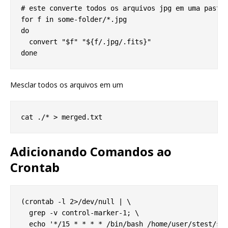
# este converte todos os arquivos jpg em uma pasta 
for f in some-folder/*.jpg

do

  convert "$f" "${f/.jpg/.fits}"

Mesclar todos os arquivos em um
Adicionando Comandos ao
Crontab
(crontab -l 2>/dev/null | \

  grep -v control-marker-1; \

  echo '*/15 * * * * /bin/bash /home/user/stest/ste