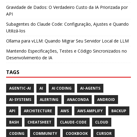
Gravidade de Dados: O Verdadeiro Custo da IA Priorizada por
API
Subagentes do Claude Code: Configuração, Ajustes e Quando
Utilizá-los
Ollama para vLLM: Quando Migrar Seu Servidor Local de LLM
Mantendo Especificações, Testes e Código Sincronizados no
Desenvolvimento de IA
TAGS
AGENTIC-AI
AI
AI CODING
AI-AGENTS
AI-SYSTEMS
ALERTING
ANACONDA
ANDROID
API
ARCHITECTURE
AWS
AWS AMPLIFY
BACKUP
BASH
CHEATSHEET
CLAUDE-CODE
CLOUD
CODING
COMMUNITY
COOKBOOK
CURSOR