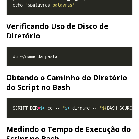
echo 
"
$palavras
 palavras"
Verificando Uso de Disco de
Diretório
Obtendo o Caminho do Diretório
do Script no Bash
SCRIPT_DIR
=
$(
 cd -- 
"
$(
 dirname -- 
"
${
BASH_SOURCE[
Medindo o Tempo de Execução do
Script no Bash