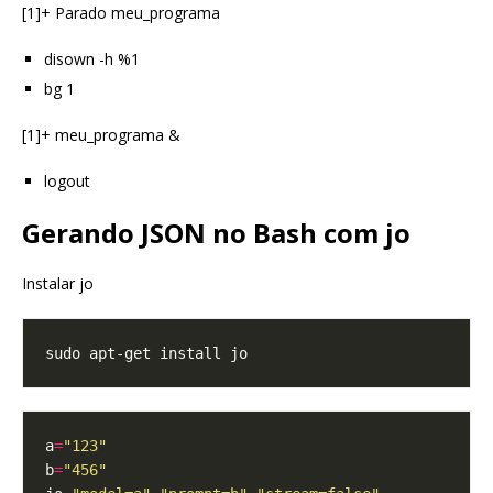
[1]+ Parado meu_programa
disown -h %1
bg 1
[1]+ meu_programa &
logout
Gerando JSON no Bash com jo
Instalar jo
a
=
"123"
b
=
"456"