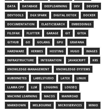
DATA
DATABASE
DEEPLEARNING
DEV
DEVOPS
DEVTOOLS
DGX SPARK
DIGITAL DETOX
DOCKER
DOCUMENTATION
ELASTICSEARCH
EMBEDDINGS
FILOFAX
FLUTTER
GARAGE
GIT
GITEA
GITHUB
GO
GOLANG
GPU
GRAFANA
HARDWARE
HERMES
HOSTING
HUGO
IMAGES
INFRASTRUCTURE
INTEGRATION
JAVASCRIPT
K8S
KNOWLEDGE-MANAGEMENT
KNOWLEDGE-SYSTEMS
KUBERNETES
LABELSTUDIO
LATEX
LINUX
LLAMA.CPP
LLM
LOGGING
LOGSEQ
MACHINE LEARNING
MACOS
MAINROAD
MARKDOWN
MELBOURNE
MICROSERVICES
MINIO