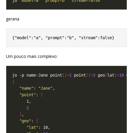
jo 
"model=a"
"prompt=b"
"stream=false"
geraria
Um pouco mais complexo:
jo -p name
=
Jane point
[]=
1
 point
[]=
2
 geo
[
lat
]=
10
 ge
{
"name"
: 
"Jane"
"point"
: 
[
2
]
"geo"
: 
{
"lat"