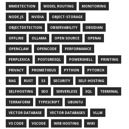
MMDETECTION
MODEL ROUTING
MONITORING
NODE.JS
NVIDIA
OBJECT-STORAGE
OBJECTDETECTION
OBSERVABILITY
OBSIDIAN
OFFLINE
OLLAMA
OPEN SOURCE
OPENAI
OPENCLAW
OPENCODE
PERFORMANCE
PERPLEXICA
POSTGRESQL
POWERSHELL
PRINTING
PRIVACY
PROMETHEUS
PYTHON
PYTORCH
RAG
RUST
S3
SECURITY
SELF-HOSTING
SELFHOSTING
SEO
SERVERLESS
SQL
TERMINAL
TERRAFORM
TYPESCRIPT
UBUNTU
VECTOR DATABASE
VECTOR DATABASES
VLLM
VS CODE
VSCODE
WEB HOSTING
WIKI