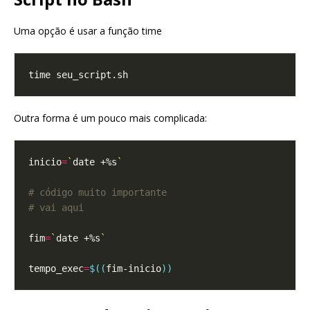
Uma opção é usar a função time
Outra forma é um pouco mais complicada:
inicio
=
`
date +%s
`
# código muito importante
# vai aqui
fim
=
`
date +%s
`
tempo_exec
=
$((
fim-inicio
))