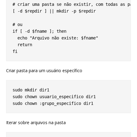
# criar uma pasta se não existir, com todas as past
[ -d $repdir ] || mkdir -p $repdir

# ou

if [ -d $fname ]; then

  echo "Arquivo não existe: $fname"

  return

Criar pasta para um usuário específico
sudo mkdir dir1

sudo chown usuario_especifico dir1

Iterar sobre arquivos na pasta