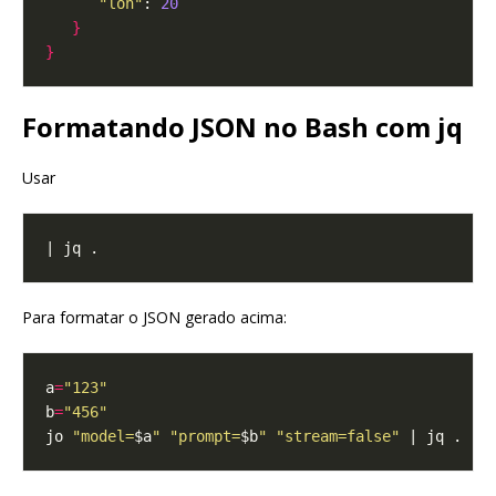
"lon"
: 
20
}
}
Formatando JSON no Bash com jq
Usar
Para formatar o JSON gerado acima:
a
=
"123"
b
=
"456"
jo 
"model=
$a
"
"prompt=
$b
"
"stream=false"