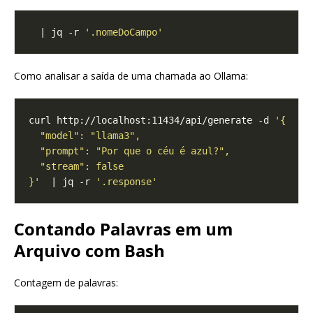
  | jq -r 
'.nomeDoCampo'
Como analisar a saída de uma chamada ao Ollama:
curl http://localhost:11434/api/generate -d 
}'
  | jq -r 
'.response'
Contando Palavras em um
Arquivo com Bash
Contagem de palavras: