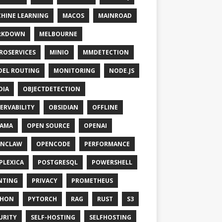
HINE LEARNING
MACOS
MAINROAD
RKDOWN
MELBOURNE
ROSERVICES
MINIO
MMDETECTION
EL ROUTING
MONITORING
NODE.JS
DIA
OBJECTDETECTION
ERVABILITY
OBSIDIAN
OFFLINE
LAMA
OPEN SOURCE
OPENAI
ENCLAW
OPENCODE
PERFORMANCE
PLEXICA
POSTGRESQL
POWERSHELL
NTING
PRIVACY
PROMETHEUS
THON
PYTORCH
RAG
RUST
S3
URITY
SELF-HOSTING
SELFHOSTING