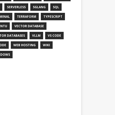
SERVERLESS
SGLANG
SQL
MINAL
TERRAFORM
TYPESCRIPT
UNTU
VECTOR DATABASE
TOR DATABASES
VLLM
VS CODE
ODE
WEB HOSTING
WIKI
NDOWS