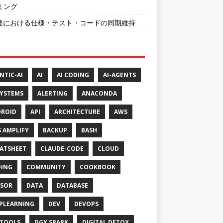
ミング
開発における仕様・テスト・コードの同期維持
NTIC-AI
AI
AI CODING
AI-AGENTS
SYSTEMS
ALERTING
ANACONDA
ROID
API
ARCHITECTURE
AWS
 AMPLIFY
BACKUP
BASH
ATSHEET
CLAUDE-CODE
CLOUD
ING
COMMUNITY
COOKBOOK
SOR
DATA
DATABASE
PLEARNING
DEV
DEVOPS
TOOLS
DGX SPARK
DIGITAL DETOX