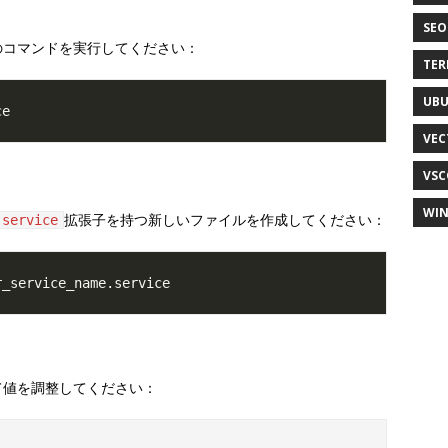
SEO
のコマンドを実行してください：
TER
UB
VEC
VSC
WI
拡張子を持つ新しいファイルを作成してください：
.service
て値を調整してください：