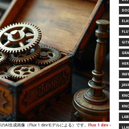
DOC
ELA
FLU
GIT
GRA
HER
INF
JAV
KN
KNO
LAB
のAI生成画像（Flux 1 devモデルによる）です。
Flux 1 dev -
LLA