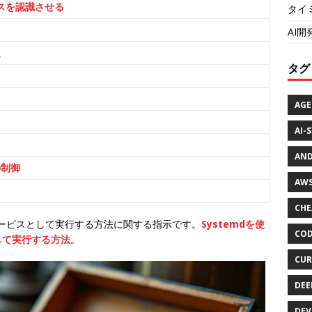
ビスを認識させる
タイ
AI
定
タグ
AGE
AI-
AND
の制御
AWS
CHE
サービスとして実行する方法に関する指示です。
Systemdを使
COD
して実行する方法
。
CUR
DEE
DEV