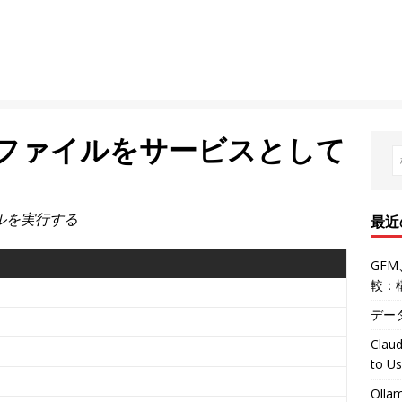
実行ファイルをサービスとして
イルを実行する
最近
GFM
較：
デー
Claud
to U
Oll