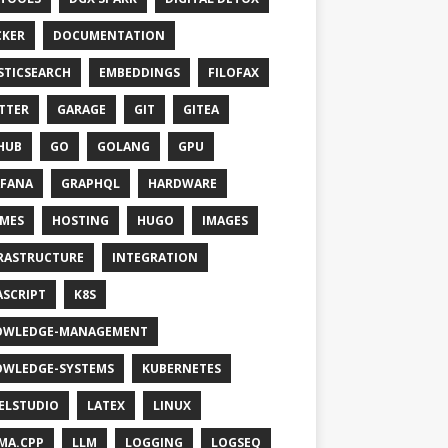
KER
DOCUMENTATION
STICSEARCH
EMBEDDINGS
FILOFAX
TTER
GARAGE
GIT
GITEA
HUB
GO
GOLANG
GPU
FANA
GRAPHQL
HARDWARE
MES
HOSTING
HUGO
IMAGES
RASTRUCTURE
INTEGRATION
ASCRIPT
K8S
OWLEDGE-MANAGEMENT
WLEDGE-SYSTEMS
KUBERNETES
ELSTUDIO
LATEX
LINUX
MA.CPP
LLM
LOGGING
LOGSEQ