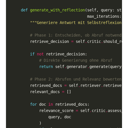
def
generate_with_reflection
                                 max_iterations: i
"""Generiere Antwort mit Selbstreflexion""
# Phase 1: Entscheiden, ob Abruf notwendig
        retrieve_decision 
=
 self
.
critic
.
if
not
# Direkte Generierung ohne Abruf
return
 self
.
generator
.
# Phase 2: Abrufen und Relevanz bewerten
        retrieved_docs 
=
 self
.
retriever
.
        relevant_docs 
=
for
 doc 
in
            relevance_score 
=
 self
.
critic
.