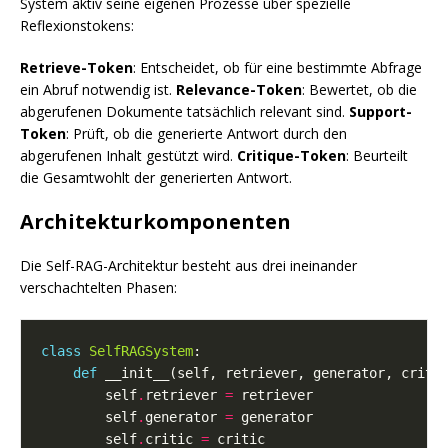
System aktiv seine eigenen Prozesse über spezielle
Reflexionstokens:
Retrieve-Token
: Entscheidet, ob für eine bestimmte Abfrage
ein Abruf notwendig ist.
Relevance-Token
: Bewertet, ob die
abgerufenen Dokumente tatsächlich relevant sind.
Support-
Token
: Prüft, ob die generierte Antwort durch den
abgerufenen Inhalt gestützt wird.
Critique-Token
: Beurteilt
die Gesamtwohlt der generierten Antwort.
Architekturkomponenten
Die Self-RAG-Architektur besteht aus drei ineinander
verschachtelten Phasen:
class
SelfRAGSystem
def
        self
.
retriever 
=
        self
.
generator 
=
        self
.
critic 
=