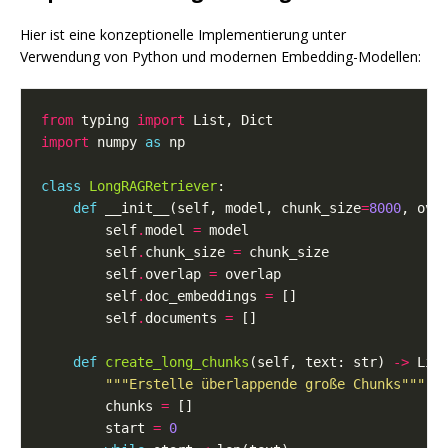
Hier ist eine konzeptionelle Implementierung unter
Verwendung von Python und modernen Embedding-Modellen:
from
 typing 
import
import
 numpy 
as
class
LongRAGRetriever
def
 __init__(self, model, chunk_size
=
8000
, ove
        self
.
model 
=
        self
.
chunk_size 
=
        self
.
overlap 
=
        self
.
doc_embeddings 
=
        self
.
documents 
=
def
create_long_chunks
(self, text: str) 
->
"""Erstelle überlappende große Chunks"""
        chunks 
=
        start 
=
0