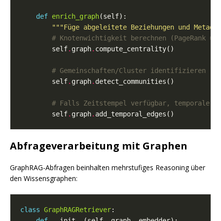
def
enrich_graph
"""Füge abgeleitete Beziehungen und Metada
# Knotenwichtigkeit berechnen (PageRank us
        self
.
graph
.
# Gemeinschaften/Cluster identifizieren
        self
.
graph
.
# Falls Zeitstempel verfügbar, temporale O
        self
.
graph
.
Abfrageverarbeitung mit Graphen
GraphRAG-Abfragen beinhalten mehrstufiges Reasoning über
den Wissensgraphen:
class
GraphRAGRetriever
def