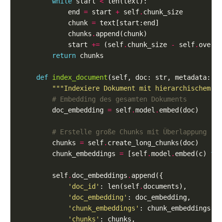
while
 start 
<
            end 
=
 start 
+
 self
.
            chunk 
=
            chunks
.
            start 
+=
 (self
.
chunk_size 
-
 self
.
return
def
index_document
"""Indexiere Dokument mit hierarchischem E
# Embedding des gesamten Dokuments
        doc_embedding 
=
 self
.
model
.
# Erstelle große Chunks mit Überlappung
        chunks 
=
 self
.
        chunk_embeddings 
=
 [self
.
model
.
embed(c) 
fo
        self
.
doc_embeddings
.
'doc_id'
: len(self
.
'doc_embedding'
'chunk_embeddings'
'chunks'