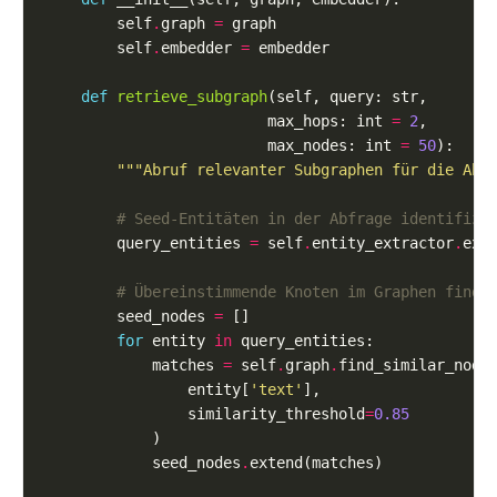
        self
.
graph 
=
        self
.
embedder 
=
def
retrieve_subgraph
                         max_hops: int 
=
2
                         max_nodes: int 
=
50
"""Abruf relevanter Subgraphen für die Abf
# Seed-Entitäten in der Abfrage identifizi
        query_entities 
=
 self
.
entity_extractor
.
# Übereinstimmende Knoten im Graphen finde
        seed_nodes 
=
for
 entity 
in
            matches 
=
 self
.
graph
.
                entity[
'text'
                similarity_threshold
=
0.85
            seed_nodes
.