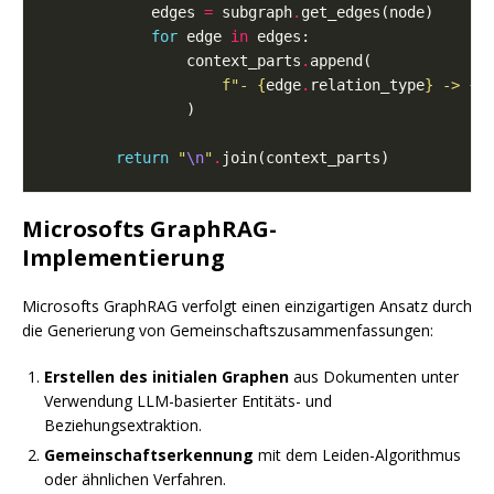
            edges 
=
 subgraph
.
for
 edge 
in
                context_parts
.
f
"- 
{
edge
.
relation_type
}
 -> 
{
e
return
"
\n
"
.
Microsofts GraphRAG-
Implementierung
Microsofts GraphRAG verfolgt einen einzigartigen Ansatz durch
die Generierung von Gemeinschaftszusammenfassungen:
Erstellen des initialen Graphen
aus Dokumenten unter
Verwendung LLM-basierter Entitäts- und
Beziehungsextraktion.
Gemeinschaftserkennung
mit dem Leiden-Algorithmus
oder ähnlichen Verfahren.