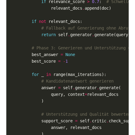
if
 relevance_score 
>
0.7
:  
# Schwellen
                relevant_docs
.
if
not
# Fallback auf Generierung ohne Abruf
return
 self
.
generator
.
# Phase 3: Generieren und Unterstützung üb
        best_answer 
=
None
        best_score 
=
-
1
for
 _ 
in
# Kandidatenantwort generieren
            answer 
=
 self
.
generator
.
                query, context
=
# Unterstützung und Qualität bewerten
            support_score 
=
 self
.
critic
.