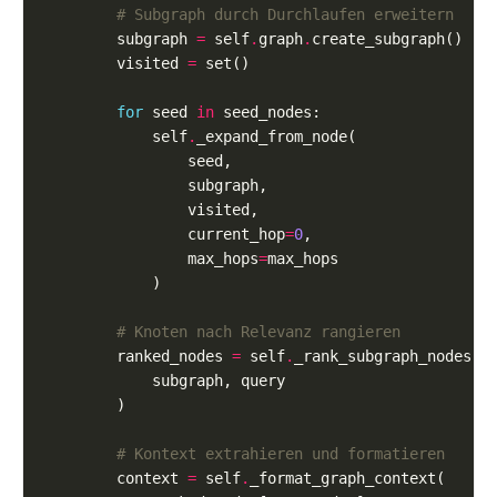
# Subgraph durch Durchlaufen erweitern
        subgraph 
=
 self
.
graph
.
        visited 
=
for
 seed 
in
            self
.
                current_hop
=
0
                max_hops
=
# Knoten nach Relevanz rangieren
        ranked_nodes 
=
 self
.
# Kontext extrahieren und formatieren
        context 
=
 self
.