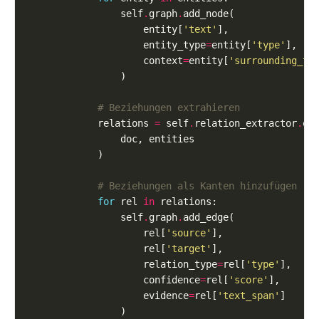
                self
.
graph
.
                    entity[
'text'
                    entity_type
=
entity[
'type'
                    context
=
entity[
'surrounding_te
# Beziehungen extrahieren
            relations 
=
 self
.
relation_extractor
.
# Beziehungen als Kanten hinzufügen
for
 rel 
in
                self
.
graph
.
                    rel[
'source'
                    rel[
'target'
                    relation_type
=
rel[
'type'
                    confidence
=
rel[
'score'
                    evidence
=
rel[
'text_span'