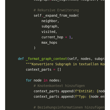
# Rekursive Erweiterung
            self
.
                current_hop 
+
1
def
_format_graph_context
"""Konvertiere Subgraph in textuellen Kont
        context_parts 
=
for
 node 
in
# Knotenkontext hinzufügen
            context_parts
.
append(
f
"Entität: 
{
node
.
            context_parts
.
append(
f
"Typ: 
{
node
.
enti
# Beziehungsinformationen hinzufügen