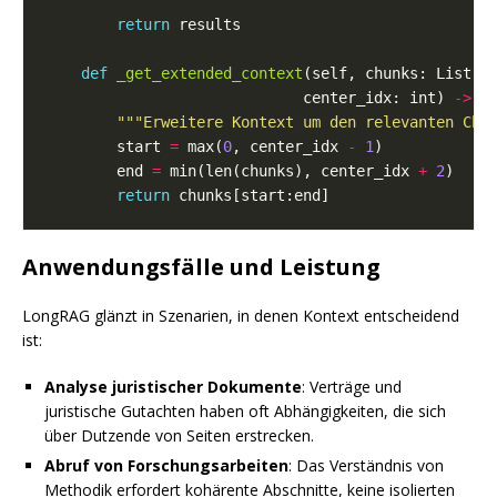
return
def
_get_extended_context
                             center_idx: int) 
->
"""Erweitere Kontext um den relevanten Chu
        start 
=
 max(
0
, center_idx 
-
1
        end 
=
 min(len(chunks), center_idx 
+
2
return
Anwendungsfälle und Leistung
LongRAG glänzt in Szenarien, in denen Kontext entscheidend
ist:
Analyse juristischer Dokumente
: Verträge und
juristische Gutachten haben oft Abhängigkeiten, die sich
über Dutzende von Seiten erstrecken.
Abruf von Forschungsarbeiten
: Das Verständnis von
Methodik erfordert kohärente Abschnitte, keine isolierten