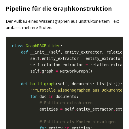
Pipeline für die Graphkonstruktion
Der Aufbau eines Wissensgraphen aus unstrukturiertem Text
umfasst mehrere Stufen:
class
GraphRAGBuilder
def
        self
.
entity_extractor 
=
        self
.
relation_extractor 
=
        self
.
graph 
=
def
build_graph
"""Erstelle Wissensgraphen aus Dokumenten"
for
 doc 
in
# Entitäten extrahieren
            entities 
=
 self
.
entity_extractor
.
# Entitäten als Knoten hinzufügen
for
 entity 
in