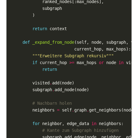
return
def
_expand_from_node
"""Erweitere Subgraph rekursiv"""
if
 current_hop 
>=
 max_hops 
or
 node 
in
return
        visited
.
        subgraph
.
# Nachbarn holen
        neighbors 
=
 self
.
graph
.
for
 neighbor, edge_data 
in
# Kante zum Subgraph hinzufügen
            subgraph
.