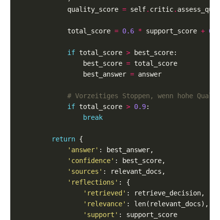
            quality_score 
=
 self
.
critic
.
            total_score 
=
0.6
*
 support_score 
+
0.
if
 total_score 
>
                best_score 
=
                best_answer 
=
# Vorzeitiges Stoppen, wenn hohe Quali
if
 total_score 
>
0.9
break
return
'answer'
'confidence'
'sources'
'reflections'
'retrieved'
'relevance'
'support'