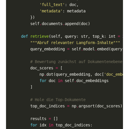
'full_text'
'metadata'
        self
.
documents
.
def
retrieve
(self, query: str, top_k: int 
=
3
)
"""Abruf relevanter Langform-Inhalte"""
        query_embedding 
=
 self
.
model
.
# Bewertung zunächst auf Dokumentenebene
        doc_scores 
=
            np
.
dot(query_embedding, doc[
'doc_embed
for
 doc 
in
 self
.
# Hole die Top-Dokumente
        top_doc_indices 
=
 np
.
argsort(doc_scores)[
-
        results 
=
for
 idx 
in