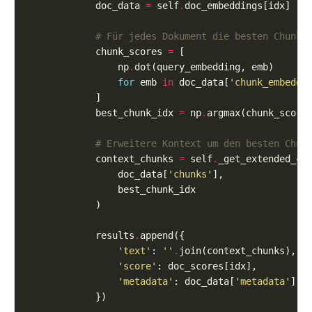
            doc_data 
=
 self
.
# Für jedes Dokument die besten Chunks
            chunk_scores 
=
                np
.
for
 emb 
in
 doc_data[
'chunk_embeddi
            best_chunk_idx 
=
 np
.
# Erweitere Kontext um den besten Chun
            context_chunks 
=
 self
.
                doc_data[
'chunks'
            results
.
'text'
: 
''
.
'score'
'metadata'
: doc_data[
'metadata'