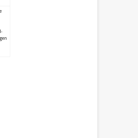
e
l-
gen