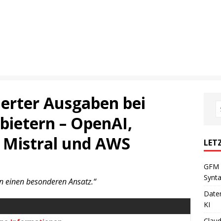
ierter Ausgaben bei
ietern – OpenAI,
, Mistral und AWS
LET
GFM 
Synta
rn einen besonderen Ansatz.“
Daten
KI
Claud