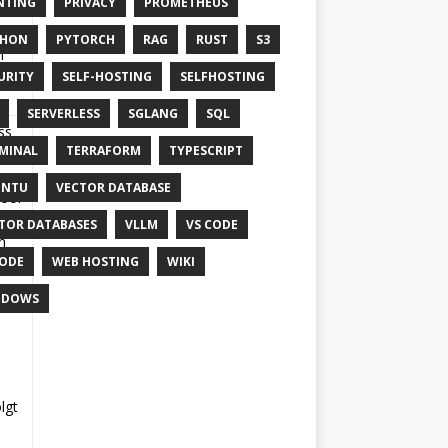
NTING
PRIVACY
PROMETHEUS
JSON
THON
PYTORCH
RAG
RUST
S3
n
URITY
SELF-HOSTING
SELFHOSTING
SERVERLESS
SGLANG
SQL
ss
MINAL
TERRAFORM
TYPESCRIPT
hr
UNTU
VECTOR DATABASE
Tool
fert
TOR DATABASES
VLLM
VS CODE
n
ODE
WEB HOSTING
WIKI
-
NDOWS
lgt