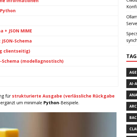
ine Informationen
Konfi
 Python
Ollam
Serve
ma + JSON MIME
Specs
synch
it JSON-Schema
 clientseitig)
TAG
l-Schema (modellagnostisch)
AGE
AI-
AN
ung für
strukturierte Ausgabe
(verlässliche Rückgabe
, ergänzt um minimale
Python
-Beispiele.
ARC
BAC
CLA