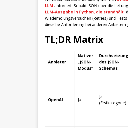
LLM
anfordert. Sobald JSON über die Leitun
LLM-Ausgabe in Python, die standhält
, 
Wiederholungsversuchen (Retries) und Tests in
dieselbe Anforderung bei anderen Anbietern g
TL;DR Matrix
Nativer
Durchsetzun
Anbieter
„JSON-
des JSON-
Modus“
Schemas
Ja
OpenAI
Ja
(Erstkategorie)