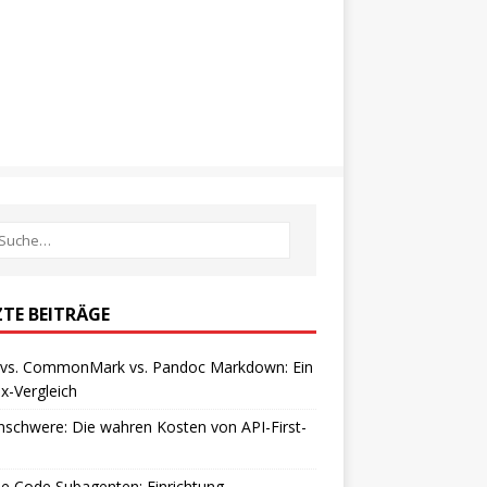
ZTE BEITRÄGE
vs. CommonMark vs. Pandoc Markdown: Ein
x-Vergleich
schwere: Die wahren Kosten von API-First-
e Code Subagenten: Einrichtung,