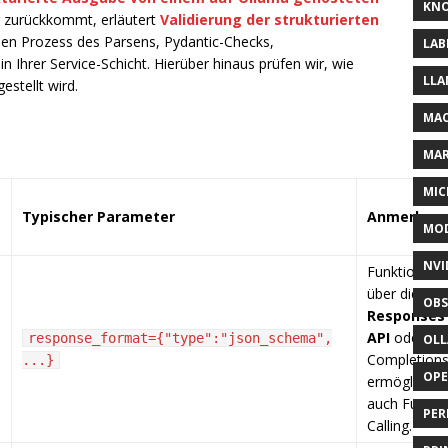
KNO
g zurückkommt, erläutert
Validierung der strukturierten
den Prozess des Parsens, Pydantic-Checks,
LAB
 Ihrer Service-Schicht. Hierüber hinaus prüfen wir, wie
LLA
estellt wird.
MAC
MA
MIC
g
Typischer Parameter
Anmerkun
MOD
NVI
Funktioniert
über die
OBS
Responses
API
oder Ch
response_format={"type":"json_schema",
OL
Completions
...}
OP
ermöglicht
auch Functi
PER
Calling.