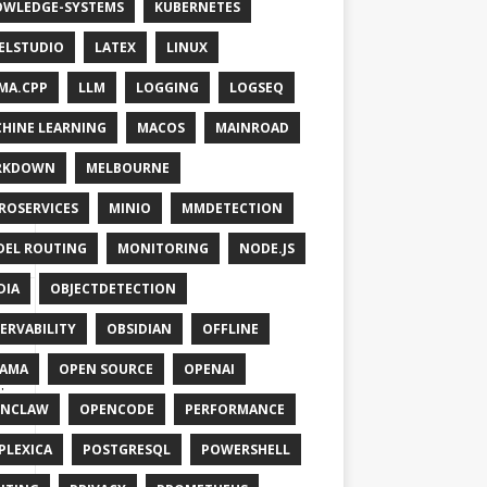
WLEDGE-SYSTEMS
KUBERNETES
ELSTUDIO
LATEX
LINUX
MA.CPP
LLM
LOGGING
LOGSEQ
HINE LEARNING
MACOS
MAINROAD
RKDOWN
MELBOURNE
ROSERVICES
MINIO
MMDETECTION
gen
EL ROUTING
MONITORING
NODE.JS
DIA
OBJECTDETECTION
ERVABILITY
OBSIDIAN
OFFLINE
at
LAMA
OPEN SOURCE
OPENAI
;
ENCLAW
OPENCODE
PERFORMANCE
on
PLEXICA
POSTGRESQL
POWERSHELL