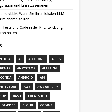
guration und Einsatzszenarien
a zu vLLM: Wann Sie Ihren lokalen LLM-
r migrieren sollten
, Tests und Code in der KI-Entwicklung
ron halten
S
NTIC-AI
AI
AI CODING
AI DEV
AGENTS
AI-SYSTEMS
ALERTING
ACONDA
ANDROID
API
HITECTURE
AWS
AWS AMPLIFY
KUP
BASH
CHEATSHEET
UDE-CODE
CLOUD
CODING