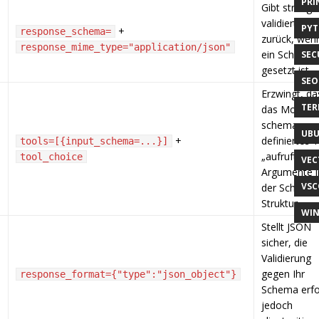
PRI
Gibt streng
validiertes 
PY
+
response_schema=
zurück, wen
response_mime_type="application/json"
ein Schema
SEC
gesetzt ist.
SEO
Erzwingt, da
TER
das Modell I
schema-
UB
+
definiertes 
tools=[{input_schema=...}]
„aufruft“; lie
tool_choice
VEC
Argumente i
VSC
der Schema
Struktur.
WI
Stellt JSON
sicher, die
Validierung
gegen Ihr
response_format={"type":"json_object"}
Schema erfo
jedoch