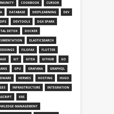
MMUNITY
COOKBOOK
CURSOR
A
DATABASE
DEEPLEARNING
DEV
OPS
DEVTOOLS
DGX SPARK
ITAL DETOX
DOCKER
CUMENTATION
ELASTICSEARCH
EDDINGS
FILOFAX
FLUTTER
AGE
GIT
GITEA
GITHUB
GO
LANG
GPU
GRAFANA
GRAPHQL
RDWARE
HERMES
HOSTING
HUGO
GES
INFRASTRUCTURE
INTEGRATION
ASCRIPT
K8S
OWLEDGE-MANAGEMENT