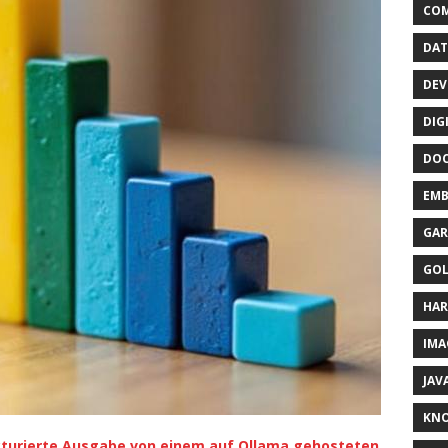
CO
DAT
DEV
DIG
DO
EMB
GAR
GO
HA
IMA
JAV
KN
kturierte Ausgabe von einem auf Ollama gehosteten