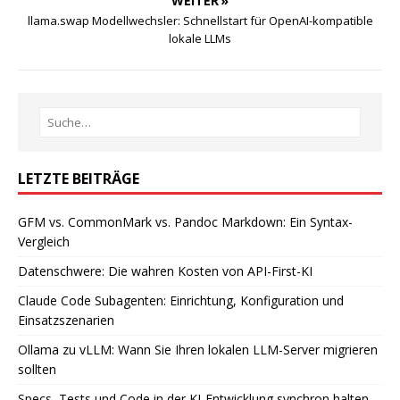
WEITER »
llama.swap Modellwechsler: Schnellstart für OpenAI-kompatible
lokale LLMs
LETZTE BEITRÄGE
GFM vs. CommonMark vs. Pandoc Markdown: Ein Syntax-
Vergleich
Datenschwere: Die wahren Kosten von API-First-KI
Claude Code Subagenten: Einrichtung, Konfiguration und
Einsatzszenarien
Ollama zu vLLM: Wann Sie Ihren lokalen LLM-Server migrieren
sollten
Specs, Tests und Code in der KI-Entwicklung synchron halten