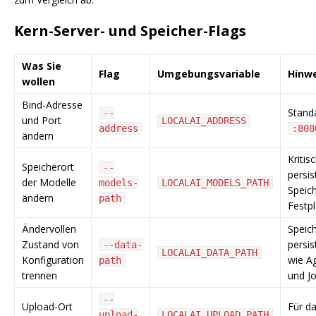
Kern-Server- und Speicher-Flags
Was Sie
Flag
Umgebungsvariable
Hinw
wollen
Bind-Adresse
Standa
--
und Port
LOCALAI_ADDRESS
address
:808
ändern
Kritis
Speicherort
--
persis
der Modelle
models-
LOCALAI_MODELS_PATH
Speic
ändern
path
Festp
Ändervollen
Speich
Zustand von
persi
--data-
LOCALAI_DATA_PATH
Konfiguration
wie A
path
trennen
und Jo
--
Upload-Ort
Für d
upload-
LOCALAI_UPLOAD_PATH