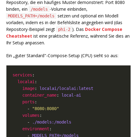
Repository, die ein häufiges Muster demonstriert: Port 8080
binden, ein
-Volume einbinden,
/models
setzen und optional ein Modell
MODELS_PATH=/models
vorladen, indem es in der Befehlsliste angegeben wird (das
Repository-Beispiel zeigt
). Das
Docker Compose
phi-2
Cheatsheet
ist eine praktische Referenz, während Sie dies an
Ihr Setup anpassen.
Ein „guter Standard"-Compose-Setup (CPU) sieht so aus:
services
localai
image
: 
localai/localai:latest
container_name
: 
local-ai
ports
      - 
"8080:8080"
volumes
      - 
./models:/models
environment
      - 
MODELS_PATH=/models