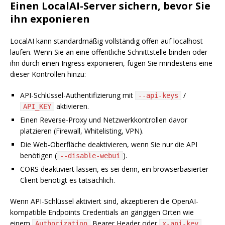
Einen LocalAI-Server sichern, bevor Sie
ihn exponieren
LocalAI kann standardmäßig vollständig offen auf localhost
laufen. Wenn Sie an eine öffentliche Schnittstelle binden oder
ihn durch einen Ingress exponieren, fügen Sie mindestens eine
dieser Kontrollen hinzu:
API-Schlüssel-Authentifizierung mit
/
--api-keys
aktivieren.
API_KEY
Einen Reverse-Proxy und Netzwerkkontrollen davor
platzieren (Firewall, Whitelisting, VPN).
Die Web-Oberfläche deaktivieren, wenn Sie nur die API
benötigen (
).
--disable-webui
CORS deaktiviert lassen, es sei denn, ein browserbasierter
Client benötigt es tatsächlich.
Wenn API-Schlüssel aktiviert sind, akzeptieren die OpenAI-
kompatible Endpoints Credentials an gängigen Orten wie
einem
Bearer Header oder
Authorization
x-api-key