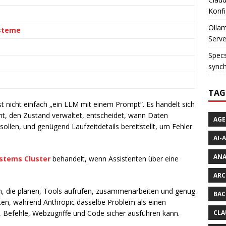
Konfi
Ollam
steme
Serve
Specs
synch
TAG
st nicht einfach „ein LLM mit einem Prompt“. Es handelt sich
t, den Zustand verwaltet, entscheidet, wann Daten
AGE
llen, und genügend Laufzeitdetails bereitstellt, um Fehler
AI-
AN
ystems Cluster
behandelt, wenn Assistenten über eine
ARC
, die planen, Tools aufrufen, zusammenarbeiten und genug
BAC
lten, während Anthropic dasselbe Problem als einen
 Befehle, Webzugriffe und Code sicher ausführen kann.
CLA