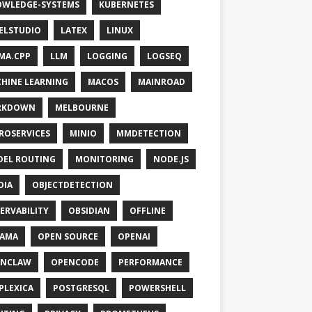
WLEDGE-SYSTEMS
KUBERNETES
ELSTUDIO
LATEX
LINUX
MA.CPP
LLM
LOGGING
LOGSEQ
HINE LEARNING
MACOS
MAINROAD
RKDOWN
MELBOURNE
ROSERVICES
MINIO
MMDETECTION
EL ROUTING
MONITORING
NODE.JS
DIA
OBJECTDETECTION
ERVABILITY
OBSIDIAN
OFFLINE
LAMA
OPEN SOURCE
OPENAI
ENCLAW
OPENCODE
PERFORMANCE
PLEXICA
POSTGRESQL
POWERSHELL