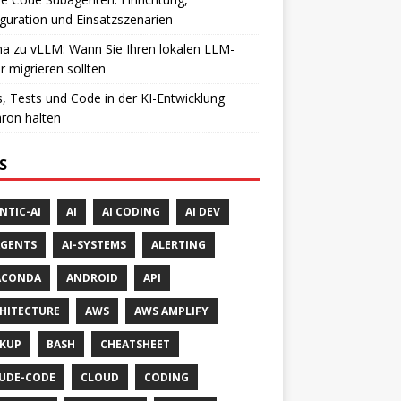
guration und Einsatzszenarien
a zu vLLM: Wann Sie Ihren lokalen LLM-
r migrieren sollten
, Tests und Code in der KI-Entwicklung
ron halten
S
NTIC-AI
AI
AI CODING
AI DEV
AGENTS
AI-SYSTEMS
ALERTING
ACONDA
ANDROID
API
HITECTURE
AWS
AWS AMPLIFY
KUP
BASH
CHEATSHEET
UDE-CODE
CLOUD
CODING