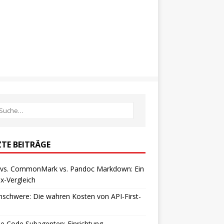
ZTE BEITRÄGE
vs. CommonMark vs. Pandoc Markdown: Ein
x-Vergleich
schwere: Die wahren Kosten von API-First-
e Code Subagenten: Einrichtung,