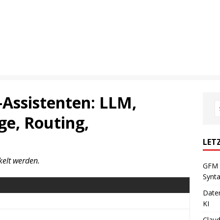
-Assistenten: LLM,
ge, Routing,
LET
kelt werden.
GFM 
Synta
Daten
KI
Claud