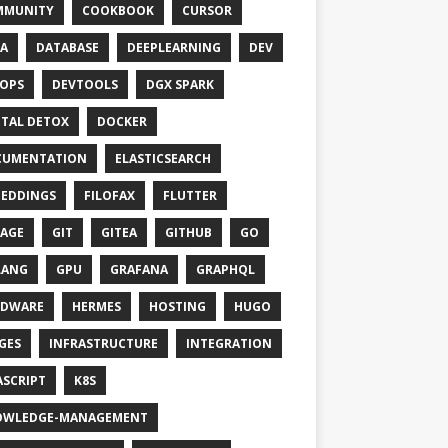
MMUNITY
COOKBOOK
CURSOR
A
DATABASE
DEEPLEARNING
DEV
OPS
DEVTOOLS
DGX SPARK
ITAL DETOX
DOCKER
CUMENTATION
ELASTICSEARCH
EDDINGS
FILOFAX
FLUTTER
AGE
GIT
GITEA
GITHUB
GO
LANG
GPU
GRAFANA
GRAPHQL
RDWARE
HERMES
HOSTING
HUGO
GES
INFRASTRUCTURE
INTEGRATION
ASCRIPT
K8S
OWLEDGE-MANAGEMENT