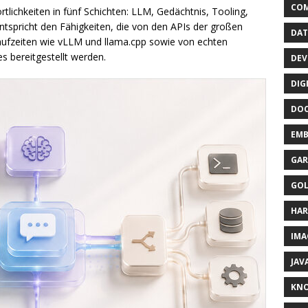
CO
ortlichkeiten in fünf Schichten: LLM, Gedächtnis, Tooling,
entspricht den Fähigkeiten, die von den APIs der großen
DAT
aufzeiten wie vLLM und llama.cpp sowie von echten
 bereitgestellt werden.
DEV
DIG
DO
EMB
GAR
GO
HA
IMA
JAV
KN