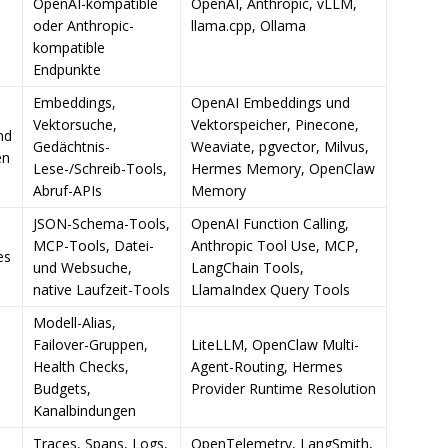
OpenAI-kompatible
OpenAI, Anthropic, vLLM,
oder Anthropic-
llama.cpp, Ollama
kompatible
Endpunkte
Embeddings,
OpenAI Embeddings und
Vektorsuche,
Vektorspeicher, Pinecone,
nd
Gedächtnis-
Weaviate, pgvector, Milvus,
en
Lese-/Schreib-Tools,
Hermes Memory, OpenClaw
Abruf-APIs
Memory
JSON-Schema-Tools,
OpenAI Function Calling,
MCP-Tools, Datei-
Anthropic Tool Use, MCP,
es
und Websuche,
LangChain Tools,
native Laufzeit-Tools
LlamaIndex Query Tools
Modell-Alias,
Failover-Gruppen,
LiteLLM, OpenClaw Multi-
Health Checks,
Agent-Routing, Hermes
Budgets,
Provider Runtime Resolution
Kanalbindungen
Traces, Spans, Logs,
OpenTelemetry, LangSmith,