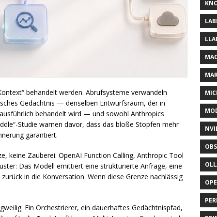
KNO
LAB
LLA
MAC
MA
r Kontext“ behandelt werden. Abrufsysteme verwandeln
MIC
trisches Gedächtnis — denselben Entwurfsraum, der in
MOD
ausführlich behandelt wird — und sowohl Anthropics
 Middle“-Studie warnen davor, dass das bloße Stopfen mehr
NVI
nnerung garantiert.
OBS
e, keine Zauberei. OpenAI Function Calling, Anthropic Tool
OL
er: Das Modell emittiert eine strukturierte Anfrage, eine
ßt zurück in die Konversation. Wenn diese Grenze nachlässig
OP
PER
gweilig. Ein Orchestrierer, ein dauerhaftes Gedächtnispfad,