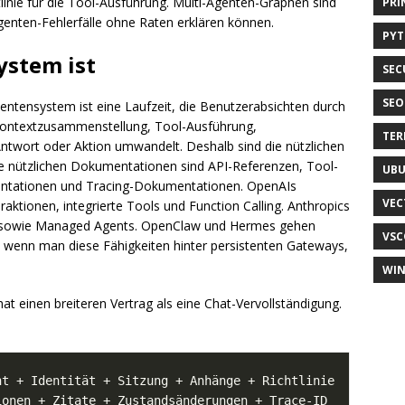
tlinie für die Tool-Ausführung. Multi-Agenten-Graphen sind
PRI
Agenten-Fehlerfälle ohne Raten erklären können.
PY
ystem ist
SEC
SEO
istentensystem ist eine Laufzeit, die Benutzerabsichten durch
 Kontextzusammenstellung, Tool-Ausführung,
TER
ntwort oder Aktion umwandelt. Deshalb sind die nützlichen
e nützlichen Dokumentationen sind API-Referenzen, Tool-
UB
entationen und Tracing-Dokumentationen. OpenAIs
VEC
aktionen, integrierte Tools und Function Calling. Anthropics
ff sowie Managed Agents. OpenClaw und Hermes gehen
VSC
t, wenn man diese Fähigkeiten hinter persistenten Gateways,
WI
t einen breiteren Vertrag als eine Chat-Vervollständigung.