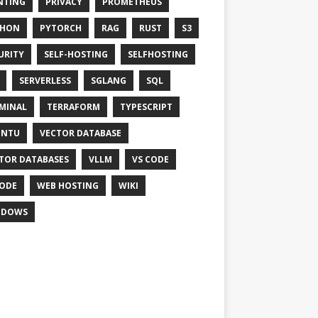
NTING
PRIVACY
PROMETHEUS
THON
PYTORCH
RAG
RUST
S3
URITY
SELF-HOSTING
SELFHOSTING
SERVERLESS
SGLANG
SQL
MINAL
TERRAFORM
TYPESCRIPT
UNTU
VECTOR DATABASE
TOR DATABASES
VLLM
VS CODE
ODE
WEB HOSTING
WIKI
NDOWS