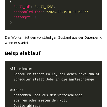
"poll_id"
: 
"poll_123"
"scheduled_for"
: 
"2026-06-19T01:10:00Z"
"attempt"
: 
1
Der Worker lädt den vollständigen Zustand aus der Datenbank,
wenn er startet.
Beispielablauf