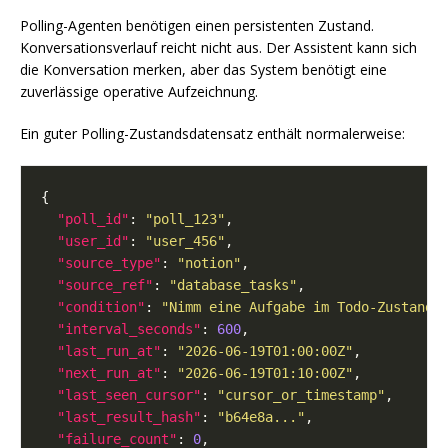
Polling-Agenten benötigen einen persistenten Zustand.
Konversationsverlauf reicht nicht aus. Der Assistent kann sich
die Konversation merken, aber das System benötigt eine
zuverlässige operative Aufzeichnung.
Ein guter Polling-Zustandsdatensatz enthält normalerweise:
"poll_id"
: 
"poll_123"
"user_id"
: 
"user_456"
"source_type"
: 
"notion"
"source_ref"
: 
"database_tasks"
"condition"
: 
"Nimm eine Aufgabe im Todo-Zustand 
"interval_seconds"
: 
600
"last_run_at"
: 
"2026-06-19T01:00:00Z"
"next_run_at"
: 
"2026-06-19T01:10:00Z"
"last_seen_cursor"
: 
"cursor_or_timestamp"
"last_result_hash"
: 
"b64e8a..."
"failure_count"
: 
0