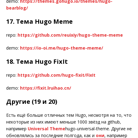
demo:
https://themes.gohugo.io/themes/hugo-
bearblog/
17. Тема Hugo Meme
repo:
https://github.com/reuixiy/hugo-theme-meme
demo:
https://io-oi.me/hugo-theme-meme/
18. Тема Hugo FixIt
repo:
https://github.com/hugo-fixit/FixIt
demo:
https://fixit.lruihao.cn/
Другие (19 и 20)
Есть ещё больше отличных тем Hugo, несмотря на то, что
некоторые из них имеют меньше 1000 звёзд на github,
например
Universal Theme
hugo-universal-theme. Другие не
обновлялись за последние полгода, как и
они
, например