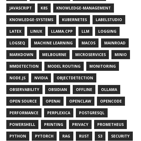
JAVASCRIPT
K8S
KNOWLEDGE-MANAGEMENT
KNOWLEDGE-SYSTEMS
KUBERNETES
LABELSTUDIO
LATEX
LINUX
LLAMA.CPP
LLM
LOGGING
LOGSEQ
MACHINE LEARNING
MACOS
MAINROAD
MARKDOWN
MELBOURNE
MICROSERVICES
MINIO
MMDETECTION
MODEL ROUTING
MONITORING
NODE.JS
NVIDIA
OBJECTDETECTION
OBSERVABILITY
OBSIDIAN
OFFLINE
OLLAMA
OPEN SOURCE
OPENAI
OPENCLAW
OPENCODE
PERFORMANCE
PERPLEXICA
POSTGRESQL
POWERSHELL
PRINTING
PRIVACY
PROMETHEUS
PYTHON
PYTORCH
RAG
RUST
S3
SECURITY