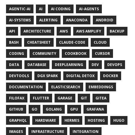
AGENTIC-AI
AI
AI CODING
AI-AGENTS
AI-SYSTEMS
ALERTING
ANACONDA
ANDROID
API
ARCHITECTURE
AWS
AWS AMPLIFY
BACKUP
BASH
CHEATSHEET
CLAUDE-CODE
CLOUD
CODING
COMMUNITY
COOKBOOK
CURSOR
DATA
DATABASE
DEEPLEARNING
DEV
DEVOPS
DEVTOOLS
DGX SPARK
DIGITAL DETOX
DOCKER
DOCUMENTATION
ELASTICSEARCH
EMBEDDINGS
FILOFAX
FLUTTER
GARAGE
GIT
GITEA
GITHUB
GO
GOLANG
GPU
GRAFANA
GRAPHQL
HARDWARE
HERMES
HOSTING
HUGO
IMAGES
INFRASTRUCTURE
INTEGRATION