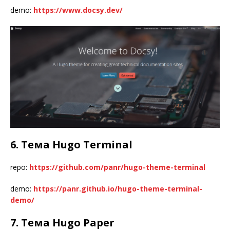
demo:
https://www.docsy.dev/
6. Тема Hugo Terminal
repo:
https://github.com/panr/hugo-theme-terminal
demo:
https://panr.github.io/hugo-theme-terminal-
demo/
7. Тема Hugo Paper