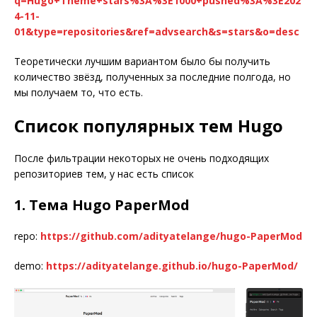
q=Hugo+Theme+stars%3A%3E1000+pushed%3A%3E202
4-11-
01&type=repositories&ref=advsearch&s=stars&o=desc
Теоретически лучшим вариантом было бы получить
количество звёзд, полученных за последние полгода, но
мы получаем то, что есть.
Список популярных тем Hugo
После фильтрации некоторых не очень подходящих
репозиториев тем, у нас есть список
1. Тема Hugo PaperMod
repo:
https://github.com/adityatelange/hugo-PaperMod
demo:
https://adityatelange.github.io/hugo-PaperMod/