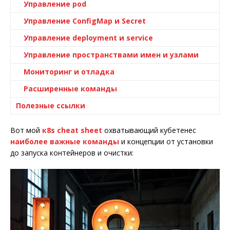
Управление pod
Управление ConfigMap и Secret
Управление deployment и service
Управление пространствами имен и узлами
Мониторинг и отладка
Расширенные команды
Полезные ссылки
Вот мой
к8s cheat sheet
охватывающий кубетенес
наиболее важные команды
и концепции от установки
до запуска контейнеров и очистки: