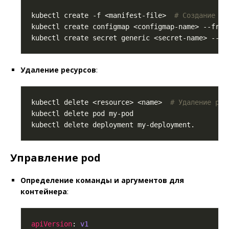
kubectl create -f <manifest-file>  
# Создание ре
kubectl create configmap <configmap-name> --from
kubectl create secret generic <secret-name> --fr
Удаление ресурсов
:
kubectl delete <resource> <name>  
# Удаление рес
Управление pod
Определение команды и аргументов для
контейнера
:
apiVersion
: 
v1