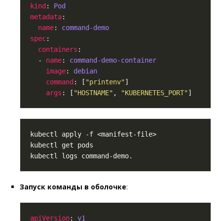
kind
: 
Pod
metadata
name
: 
command-demo
spec
containers
  - 
name
: 
command-demo-container
image
: 
debian
command
: [
"printenv"
args
: [
"HOSTNAME"
, 
"KUBERNETES_PORT"
Запуск команды в оболочке
:
apiVersion
: 
v1