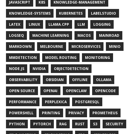
JAVASCRIPT
K8S
KNOWLEDGE-MANAGEMENT
KNOWLEDGE-SYSTEMS
KUBERNETES
LABELSTUDIO
LATEX
LINUX
LLAMA.CPP
LLM
LOGGING
LOGSEQ
MACHINE LEARNING
MACOS
MAINROAD
MARKDOWN
MELBOURNE
MICROSERVICES
MINIO
MMDETECTION
MODEL ROUTING
MONITORING
NODE.JS
NVIDIA
OBJECTDETECTION
OBSERVABILITY
OBSIDIAN
OFFLINE
OLLAMA
OPEN SOURCE
OPENAI
OPENCLAW
OPENCODE
PERFORMANCE
PERPLEXICA
POSTGRESQL
POWERSHELL
PRINTING
PRIVACY
PROMETHEUS
PYTHON
PYTORCH
RAG
RUST
S3
SECURITY