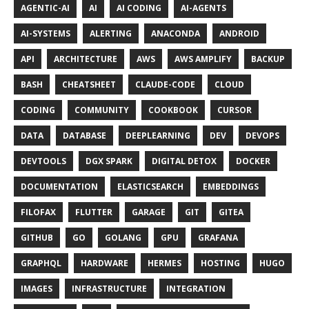
AGENTIC-AI
AI
AI CODING
AI-AGENTS
AI-SYSTEMS
ALERTING
ANACONDA
ANDROID
API
ARCHITECTURE
AWS
AWS AMPLIFY
BACKUP
BASH
CHEATSHEET
CLAUDE-CODE
CLOUD
CODING
COMMUNITY
COOKBOOK
CURSOR
DATA
DATABASE
DEEPLEARNING
DEV
DEVOPS
DEVTOOLS
DGX SPARK
DIGITAL DETOX
DOCKER
DOCUMENTATION
ELASTICSEARCH
EMBEDDINGS
FILOFAX
FLUTTER
GARAGE
GIT
GITEA
GITHUB
GO
GOLANG
GPU
GRAFANA
GRAPHQL
HARDWARE
HERMES
HOSTING
HUGO
IMAGES
INFRASTRUCTURE
INTEGRATION