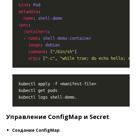
kind
: 
Pod
metadata
name
: 
shell-demo
spec
containers
  - 
name
: 
shell-demo-container
image
: 
debian
command
: [
"/bin/sh"
args
: [
"-c"
, 
"while true; do echo hello; sle
Управление ConfigMap и Secret
Создание ConfigMap
: