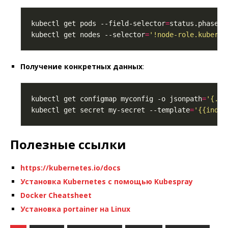
kubectl get pods --field-selector
=
status.phase
=
kubectl get nodes --selector
=
'!node-role.kuberne
Получение конкретных данных
:
kubectl get configmap myconfig -o jsonpath
=
'{.da
kubectl get secret my-secret --template
=
'{{index
Полезные ссылки
https://kubernetes.io/docs
Установка Kubernetes с помощью Kubespray
Docker Cheatsheet
Установка portainer на Linux