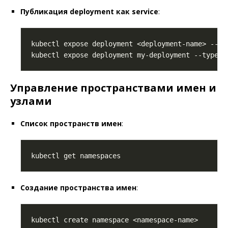
Публикация deployment как service
:
kubectl expose deployment <deployment-name> --ty
kubectl expose deployment my-deployment --type
=
N
Управление пространствами имен и
узлами
Список пространств имен
:
Создание пространства имен
: