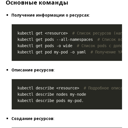
Основные команды
Получение информации о ресурсах
:
kubectl get <resource>  
# Список ресурсов (напри
kubectl get pods --all-namespaces  
# Список всех
kubectl get pods -o wide  
# Список pods с дополн
kubectl get pod my-pod -o yaml  
# Получение YAML
Описание ресурсов
:
kubectl describe <resource>  
# Подробное описани
Создание ресурсов
: