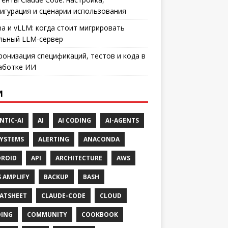
игурация и сценарии использования
ma и vLLM: когда стоит мигрировать
льный LLM-сервер
ронизация спецификаций, тестов и кода в
аботке ИИ
И
NTIC-AI
AI
AI CODING
AI-AGENTS
SYSTEMS
ALERTING
ANACONDA
ROID
API
ARCHITECTURE
AWS
 AMPLIFY
BACKUP
BASH
ATSHEET
CLAUDE-CODE
CLOUD
ING
COMMUNITY
COOKBOOK