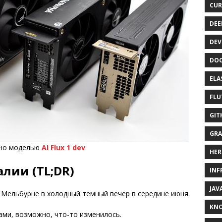
CUR
DEE
DEV
DOC
ELA
FLU
GIT
GRA
ано моделью
AI Flux 1 dev
.
HER
лии (TL;DR)
INF
JAV
 Мельбурне в холодный темный вечер в середине июня.
KN
ами, возможно, что-то изменилось.