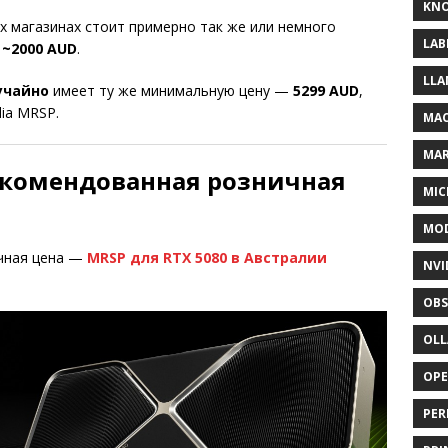
KNO
их магазинах стоит примерно так же или немного
LAB
о
~2000 AUD
.
LLA
учайно
имеет ту же минимальную цену —
5299 AUD
,
ia MRSP.
MAC
MA
Рекомендованная розничная
MIC
MOD
чная цена —
MRSP для RTX 5080 в Австралии
NVI
OBS
OL
OP
PER