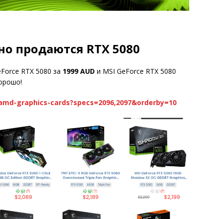
но продаются RTX 5080
eForce RTX 5080 за
1999 AUD
и MSI GeForce RTX 5080
хорошо!
amd-graphics-cards?specs=2096,2097&orderby=10