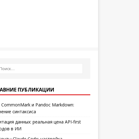
АВНИЕ ПУБЛИКАЦИИ
 CommonMark и Pandoc Markdown:
нение синтаксиса
итация данных: реальная цена API-first
одов в ИИ
генты Claude Code: настройка,