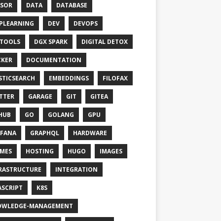
SOR
DATA
DATABASE
PLEARNING
DEV
DEVOPS
TOOLS
DGX SPARK
DIGITAL DETOX
KER
DOCUMENTATION
STICSEARCH
EMBEDDINGS
FILOFAX
TTER
GARAGE
GIT
GITEA
HUB
GO
GOLANG
GPU
FANA
GRAPHQL
HARDWARE
MES
HOSTING
HUGO
IMAGES
RASTRUCTURE
INTEGRATION
ASCRIPT
K8S
OWLEDGE-MANAGEMENT