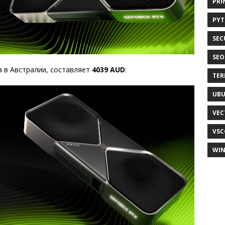
PRI
PY
SEC
SEO
ia в Австралии, составляет
4039 AUD
:
TER
UB
VEC
VSC
WI