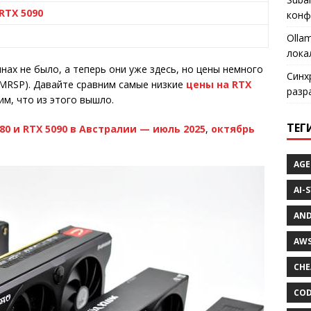
RTX 5090
конф
Olla
лока
инах не было, а теперь они уже здесь, но цены немного
Синх
MRSP). Давайте сравним самые низкие
цены на RTX
разр
м, что из этого вышло.
ТЕГ
80 и RTX 5090 в Австралии — июль 2025
,
октябрь
AGE
AI-
AND
AWS
CHE
COD