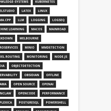
WLEDGE-SYSTEMS
KUBERNETES
ELSTUDIO
LATEX
LINUX
MA.CPP
LLM
LOGGING
LOGSEQ
HINE LEARNING
MACOS
MAINROAD
RKDOWN
MELBOURNE
ROSERVICES
MINIO
MMDETECTION
EL ROUTING
MONITORING
NODE.JS
DIA
OBJECTDETECTION
ERVABILITY
OBSIDIAN
OFFLINE
LAMA
OPEN SOURCE
OPENAI
ENCLAW
OPENCODE
PERFORMANCE
PLEXICA
POSTGRESQL
POWERSHELL