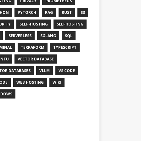
NTING
PRIVACY
PROMETHEUS
THON
PYTORCH
RAG
RUST
S3
URITY
SELF-HOSTING
SELFHOSTING
SERVERLESS
SGLANG
SQL
MINAL
TERRAFORM
TYPESCRIPT
UNTU
VECTOR DATABASE
TOR DATABASES
VLLM
VS CODE
ODE
WEB HOSTING
WIKI
NDOWS