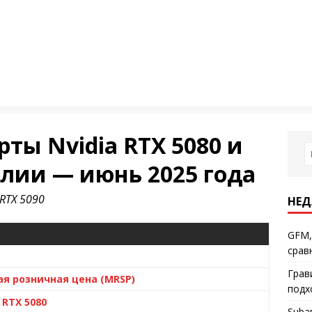
ты Nvidia RTX 5080 и
алии — июнь 2025 года
RTX 5090
НЕД
GFM,
срав
Грав
ая розничная цена (MRSP)
подх
RTX 5080
Subа