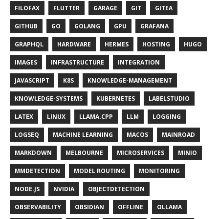
FILOFAX
FLUTTER
GARAGE
GIT
GITEA
GITHUB
GO
GOLANG
GPU
GRAFANA
GRAPHQL
HARDWARE
HERMES
HOSTING
HUGO
IMAGES
INFRASTRUCTURE
INTEGRATION
JAVASCRIPT
K8S
KNOWLEDGE-MANAGEMENT
KNOWLEDGE-SYSTEMS
KUBERNETES
LABELSTUDIO
LATEX
LINUX
LLAMA.CPP
LLM
LOGGING
LOGSEQ
MACHINE LEARNING
MACOS
MAINROAD
MARKDOWN
MELBOURNE
MICROSERVICES
MINIO
MMDETECTION
MODEL ROUTING
MONITORING
NODE.JS
NVIDIA
OBJECTDETECTION
OBSERVABILITY
OBSIDIAN
OFFLINE
OLLAMA