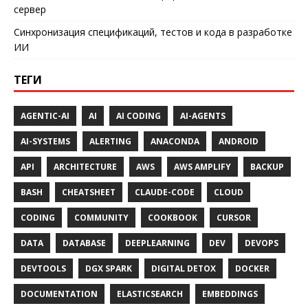
сервер
Синхронизация спецификаций, тестов и кода в разработке
ИИ
ТЕГИ
AGENTIC-AI
AI
AI CODING
AI-AGENTS
AI-SYSTEMS
ALERTING
ANACONDA
ANDROID
API
ARCHITECTURE
AWS
AWS AMPLIFY
BACKUP
BASH
CHEATSHEET
CLAUDE-CODE
CLOUD
CODING
COMMUNITY
COOKBOOK
CURSOR
DATA
DATABASE
DEEPLEARNING
DEV
DEVOPS
DEVTOOLS
DGX SPARK
DIGITAL DETOX
DOCKER
DOCUMENTATION
ELASTICSEARCH
EMBEDDINGS