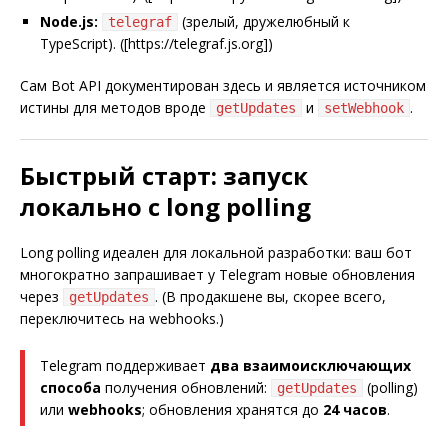
Node.js:
(зрелый, дружелюбный к
telegraf
TypeScript). ([https://telegraf.js.org])
Сам Bot API документирован здесь и является источником
истины для методов вроде
и
.
getUpdates
setWebhook
Быстрый старт: запуск
локально с long polling
Long polling идеален для локальной разработки: ваш бот
многократно запрашивает у Telegram новые обновления
через
. (В продакшене вы, скорее всего,
getUpdates
переключитесь на webhooks.)
Telegram поддерживает
два взаимоисключающих
способа
получения обновлений:
(polling)
getUpdates
или
webhooks
; обновления хранятся до
24 часов
.