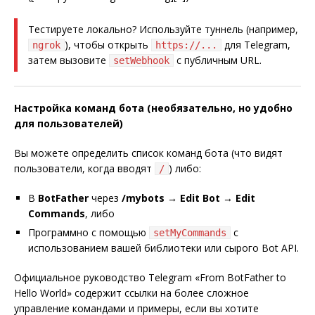
Тестируете локально? Используйте туннель (например,
), чтобы открыть
для Telegram,
ngrok
https://...
затем вызовите
с публичным URL.
setWebhook
Настройка команд бота (необязательно, но удобно
для пользователей)
Вы можете определить список команд бота (что видят
пользователи, когда вводят
) либо:
/
В
BotFather
через
/mybots → Edit Bot → Edit
Commands
, либо
Программно с помощью
с
setMyCommands
использованием вашей библиотеки или сырого Bot API.
Официальное руководство Telegram «From BotFather to
Hello World» содержит ссылки на более сложное
управление командами и примеры, если вы хотите