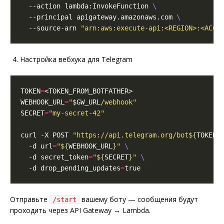
  --action lambda:InvokeFunction 
  --principal apigateway.amazonaws.com 
  --source-arn 
"arn:aws:execute-api:<REGION>:<ACCO
Настройка вебхука для Telegram
TOKEN
=
WEBHOOK_URL
=
"
$GW_URL
/webhook"
SECRET
=
"my-secret-42"
curl -X POST 
"https://api.telegram.org/bot
${
TOKEN
}
  -d url
=
"
${
WEBHOOK_URL
}
"
  -d secret_token
=
"
${
SECRET
}
"
  -d drop_pending_updates
=
Отправьте
вашему боту — сообщения будут
/start
проходить через API Gateway → Lambda.