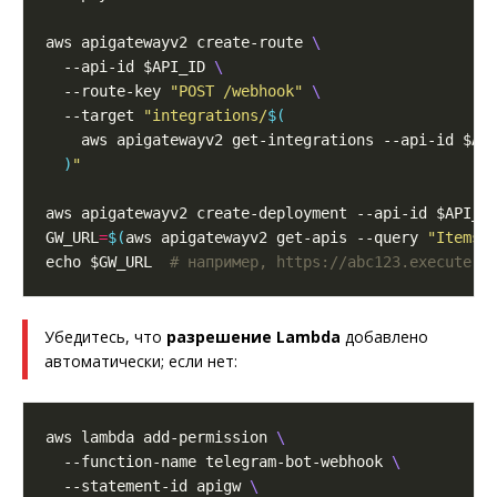
aws apigatewayv2 create-route 
  --api-id $API_ID 
  --route-key 
"POST /webhook"
  --target 
"integrations/
$(
    aws apigatewayv2 get-integrations --api-id $AP
)
"
GW_URL
=
$(
aws apigatewayv2 get-apis --query 
"Items[
echo $GW_URL  
# например, https://abc123.execute-a
Убедитесь, что
разрешение Lambda
добавлено
автоматически; если нет:
aws lambda add-permission 
  --function-name telegram-bot-webhook 
  --statement-id apigw 