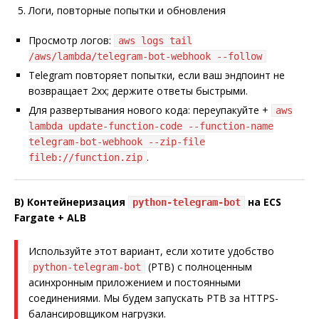
Логи, повторные попытки и обновления
Просмотр логов:
aws logs tail
/aws/lambda/telegram-bot-webhook --follow
Telegram повторяет попытки, если ваш эндпоинт не
возвращает 2xx; держите ответы быстрыми.
Для развертывания нового кода: переупакуйте +
aws
lambda update-function-code --function-name
telegram-bot-webhook --zip-file
.
fileb://function.zip
B) Контейнеризация
на ECS
python-telegram-bot
Fargate + ALB
Используйте этот вариант, если хотите удобство
(PTB) с полноценным
python-telegram-bot
асинхронным приложением и постоянными
соединениями. Мы будем запускать PTB за HTTPS-
балансировщиком нагрузки.