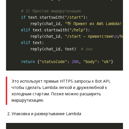
# 3) Простая маршрутизация
if
 text
.
startswith(
"/start"
        reply(chat_id, 
"👋 Привет из AWS Lambda! О
elif
 text
.
startswith(
"/help"
        reply(chat_id, 
"/start – приветствие
\n
/hel
elif
        reply(chat_id, text)  
# эхо
return
 {
"statusCode"
: 
200
, 
"body"
: 
"ok"
Это использует прямые HTTPS-запросы к Bot API,
чтобы сделать Lambda легкой и дружелюбной к
холодным стартам. Позже можно расширить
маршрутизацию.
Упаковка и развертывание Lambda