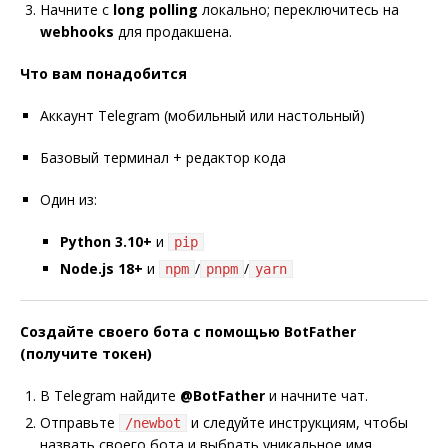
Начните с
long polling
локально; переключитесь на
webhooks
для продакшена.
Что вам понадобится
Аккаунт Telegram (мобильный или настольный)
Базовый терминал + редактор кода
Один из:
Python 3.10+
и
pip
Node.js 18+
и
/
/
npm
pnpm
yarn
Создайте своего бота с помощью BotFather
(получите токен)
В Telegram найдите
@BotFather
и начните чат.
Отправьте
и следуйте инструкциям, чтобы
/newbot
назвать своего бота и выбрать уникальное имя