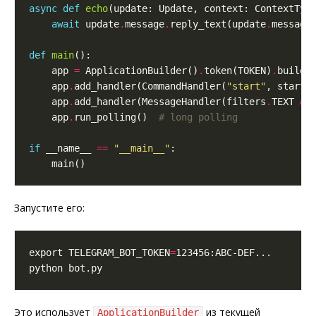
async
def
echo
(update: Update, context: ContextTyp
await
 update
.
message
.
reply_text(update
.
message
def
main
    app 
=
 ApplicationBuilder()
.
token(TOKEN)
.
    app
.
add_handler(CommandHandler(
"start"
    app
.
add_handler(MessageHandler(filters
.
TEXT 
&
 
    app
.
run_polling()  
# long polling
if
 __name__ 
==
"__main__"
Запустите его:
export TELEGRAM_BOT_TOKEN
=
Это использует
из текущей
ApplicationBuilder