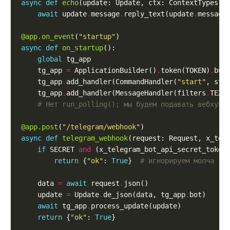
async
def
echo
(update: Update, ctx: ContextTypes
.
await
 update
.
message
.
reply_text(update
.
message
@app.on_event
(
"startup"
async
def
on_startup
global
    tg_app 
=
 ApplicationBuilder()
.
token(TOKEN)
.
    tg_app
.
add_handler(CommandHandler(
"start"
    tg_app
.
add_handler(MessageHandler(filters
.
TEXT
# Нет run_polling(); мы будем подавать вебхуки
@app.post
(
"/telegram/webhook"
async
def
telegram_webhook
(request: Request, x_tel
if
 SECRET 
and
 (x_telegram_bot_api_secret_token
return
 {
"ok"
: 
True
}  
# игнорируем молча
    data 
=
await
 request
.
    update 
=
 Update
.
de_json(data, tg_app
.
await
 tg_app
.
return
 {
"ok"
: 
True