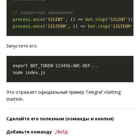
process
.
once
(
'SIGINT'
, () => 
bot
.
stop
(
'SIGINT'
process
.
once
(
'SIGTERM'
, () => 
bot
.
stop
(
'SIGTERM'
Запустите его:
export BOT_TOKEN
=
Это отражает официальный пример Telegraf «Getting
started».
Сделайте его полезным (команды и кнопки)
Добавьте команду
/help