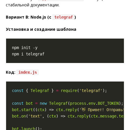
стабильной документации.
Вариант B: Node.js (с
)
telegraf
Установка и создание шаблона
Код:
index.js
const
 { 
Telegraf
 } 
=
require
(
'telegraf'
const
bot
=
new
Telegraf
(
process
.
env
.
BOT_TOKEN
); 
bot
.
start
((
ctx
) => 
ctx
.
reply
(
'👋 Привет! Отправьте
bot
.
on
(
'text'
, (
ctx
) => 
ctx
.
reply
(
ctx
.
message
.
text
bot
.
launch