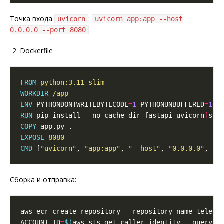
Точка входа
:
uvicorn
uvicorn app:app --host
0.0.0.0 --port 8080
Dockerfile
FROM
 python:3.11-slim
WORKDIR
 /app
ENV
 PYTHONDONTWRITEBYTECODE
=
1
 PYTHONUNBUFFERED
=
1
RUN
 pip install --no-cache-dir fastapi uvicorn
[
sta
COPY
 app.py .
EXPOSE
 8080
CMD
 [
"uvicorn"
, 
"app:app"
, 
"--host"
, 
"0.0.0.0"
, 
"-
Сборка и отправка:
aws ecr create-repository --repository-name telegr
ACCOUNT_ID
=
$(
aws sts get-caller-identity --query A