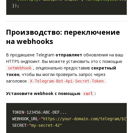
Производство: переключение
на webhooks
В продакшене Telegram
отправляет
обновления на ваш
HTTPS-эндпоинт. Вы можете установить это с помощью
, опционально предоставив
секретный
setWebhook
токен
, чтобы вы могли проверить запрос через
заголовок
.
X-Telegram-Bot-Api-Secret-Token
Установите webhook с помощью
:
curl
TOKEN
=
WEBHOOK_URL
=
"https://your-domain.com/telegram/
${
TO
SECRET
=
"my-secret-42"