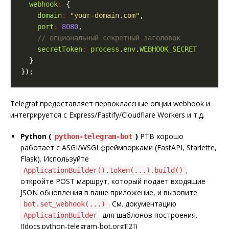
webhook
:
domain
:
"your-domain.com"
port
:
8080
secretToken
:
process
.
env
.
WEBHOOK_SECRET
Telegraf предоставляет первоклассные опции webhook и
интегрируется с Express/Fastify/Cloudflare Workers и т.д.
Python (
)
PTB хорошо
python-telegram-bot
работает с ASGI/WSGI фреймворками (FastAPI, Starlette,
Flask). Используйте
,
ApplicationBuilder().token(...).build()
откройте POST маршрут, который подает входящие
JSON обновления в ваше приложение, и вызовите
. См. документацию
bot.set_webhook(...)
для шаблонов построения.
ApplicationBuilder
([docs.python-telegram-bot.org][2])