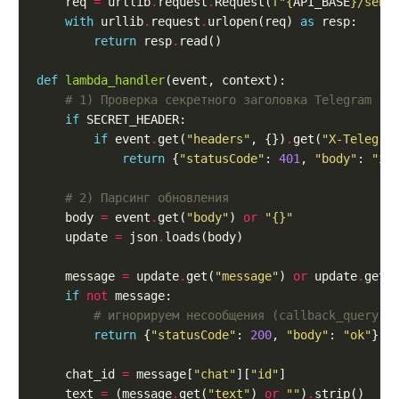
    req 
=
 urllib
.
request
.
Request(
f
"
{
API_BASE
}
/send
with
 urllib
.
request
.
urlopen(req) 
as
return
 resp
.
def
lambda_handler
# 1) Проверка секретного заголовка Telegram (у
if
if
 event
.
get(
"headers"
, {})
.
get(
"X-Telegra
return
 {
"statusCode"
: 
401
, 
"body"
: 
"in
# 2) Парсинг обновления
    body 
=
 event
.
get(
"body"
) 
or
"
{}
"
    update 
=
 json
.
    message 
=
 update
.
get(
"message"
) 
or
 update
.
get(
if
not
# игнорируем несообщения (callback_query, 
return
 {
"statusCode"
: 
200
, 
"body"
: 
"ok"
    chat_id 
=
 message[
"chat"
][
"id"
    text 
=
 (message
.
get(
"text"
) 
or
""
)
.