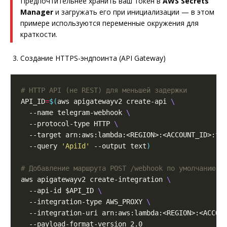
Предпочтительнее хранить ваш токен в
AWS Secrets
Manager
и загружать его при инициализации — в этом
примере используются переменные окружения для
краткости.
Создание HTTPS-эндпоинта (API Gateway)
# HTTP API (не REST) для меньшей задержки
API_ID
=
$(
aws apigatewayv2 create-api 
  --name telegram-webhook 
  --protocol-type HTTP 
  --target arn:aws:lambda:<REGION>:<ACCOUNT_ID>:fu
  --query 
'ApiId'
 --output text
)
# Добавление маршрута POST /webhook по умолчанию
aws apigatewayv2 create-integration 
  --api-id $API_ID 
  --integration-type AWS_PROXY 
  --integration-uri arn:aws:lambda:<REGION>:<ACCOU