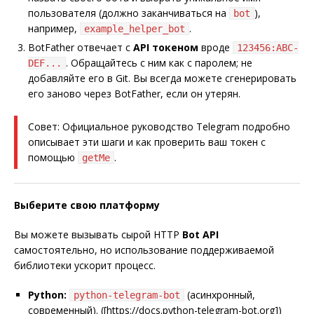
пользователя (должно заканчиваться на
),
bot
например,
.
example_helper_bot
BotFather отвечает с
API токеном
вроде
123456:ABC-
. Обращайтесь с ним как с паролем; не
DEF...
добавляйте его в Git. Вы всегда можете сгенерировать
его заново через BotFather, если он утерян.
Совет: Официальное руководство Telegram подробно
описывает эти шаги и как проверить ваш токен с
помощью
.
getMe
Выберите свою платформу
Вы можете вызывать сырой HTTP
Bot API
самостоятельно, но использование поддерживаемой
библиотеки ускорит процесс.
Python:
(асинхронный,
python-telegram-bot
современный). ([https://docs.python-telegram-bot.org])