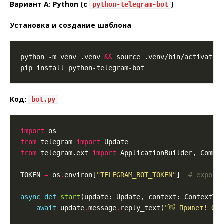
Вариант A: Python (с
)
python-telegram-bot
Установка и создание шаблона
python -m venv .venv 
&&
 source .venv/bin/activate 
Код:
bot.py
import
from
 telegram 
import
from
 telegram.ext 
import
TOKEN 
=
 os
.
environ[
"TELEGRAM_BOT_TOKEN"
]  
# export
async
def
start
(update: Update, context: ContextTy
await
 update
.
message
.
reply_text(
"👋 Привет! От