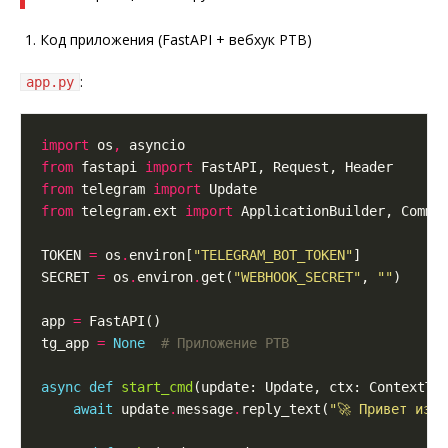
Код приложения (FastAPI + вебхук PTB)
:
app.py
import
 os
,
from
 fastapi 
import
from
 telegram 
import
from
 telegram.ext 
import
TOKEN 
=
 os
.
environ[
"TELEGRAM_BOT_TOKEN"
SECRET 
=
 os
.
environ
.
get(
"WEBHOOK_SECRET"
, 
""
app 
=
tg_app 
=
None
# Приложение PTB
async
def
start_cmd
(update: Update, ctx: ContextTy
await
 update
.
message
.
reply_text(
"🚀 Привет из 