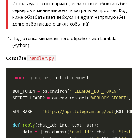
Используйте этот вариант, если хотите обойтись без
серверов и минимизировать затраты на простой. Код
ниже обрабатывает вебхуки Telegram напрямую (без
долго работающего цикла событий).
Подготовка минимального обработчика Lambda
(Python)
Создайте
:
handler.py
import
 json
,
 os
,
BOT_TOKEN 
=
 os
.
environ[
"TELEGRAM_BOT_TOKEN"
SECRET_HEADER 
=
 os
.
environ
.
get(
"WEBHOOK_SECRET"
, 
"
API_BASE 
=
f
"https://api.telegram.org/bot
{
BOT_TOKE
def
reply
    data 
=
 json
.
dumps({
"chat_id"
: chat_id, 
"text"
: