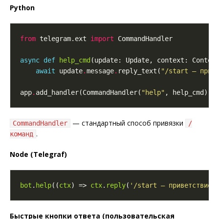
Python
from
 telegram.ext 
import
async
def
help_cmd
(update: Update, context: Contex
await
 update
.
message
.
reply_text(
"/start – прив
app
.
add_handler(CommandHandler(
"help"
— стандартный способ привязки
CommandHandler
/
.
команд
Node (Telegraf)
bot
.
help
((
ctx
) => 
ctx
.
reply
(
'/start – приветствие\
Быстрые кнопки ответа (пользовательская