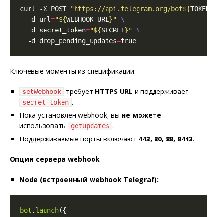
curl -X POST 
"https://api.telegram.org/bot
${
TOKEN
}
  -d url
=
"
${
WEBHOOK_URL
}
"
  -d secret_token
=
"
${
SECRET
}
"
  -d drop_pending_updates
=
Ключевые моменты из спецификации:
требует
HTTPS URL
и поддерживает
setWebhook
.
secret_token
Пока установлен webhook, вы
не можете
использовать
.
getUpdates
Поддерживаемые порты включают
443, 80, 88, 8443
.
Опции сервера webhook
Node (встроенный webhook Telegraf):
bot
.
launch