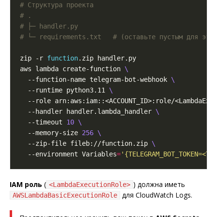
# Структура проекта
# .
# ├─ handler.py
# └─ requirements.txt   # (оставьте пустым для это
zip -r 
function
aws lambda create-function 
  --function-name telegram-bot-webhook 
  --runtime python3.11 
  --role arn:aws:iam::<ACCOUNT_ID>:role/<LambdaExe
  --handler handler.lambda_handler 
  --timeout 
10
  --memory-size 
256
  --zip-file fileb://function.zip 
  --environment Variables
=
'{TELEGRAM_BOT_TOKEN=<TO
IAM роль
(
) должна иметь
<LambdaExecutionRole>
для CloudWatch Logs.
AWSLambdaBasicExecutionRole