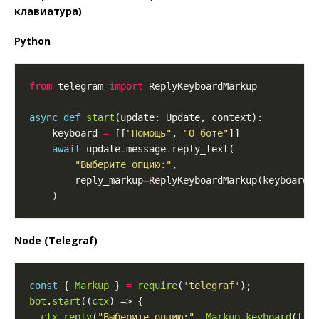
клавиатура)
Python
from
 telegram 
import
async
def
start
    keyboard 
=
 [[
"Помощь"
, 
"О боте"
await
 update
.
message
.
"Выберите опцию:"
        reply_markup
=
ReplyKeyboardMarkup(keyboard,
Node (Telegraf)
const
 { 
Markup
 } 
=
require
(
'telegraf'
bot
.
start
((
ctx
ctx
.
reply
(
"Выберите опцию:"
, 
Markup
.
keyboard
([[
"