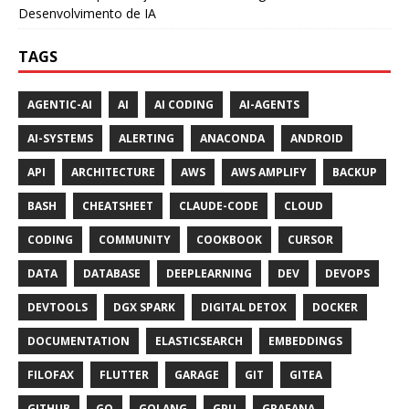
Desenvolvimento de IA
TAGS
AGENTIC-AI
AI
AI CODING
AI-AGENTS
AI-SYSTEMS
ALERTING
ANACONDA
ANDROID
API
ARCHITECTURE
AWS
AWS AMPLIFY
BACKUP
BASH
CHEATSHEET
CLAUDE-CODE
CLOUD
CODING
COMMUNITY
COOKBOOK
CURSOR
DATA
DATABASE
DEEPLEARNING
DEV
DEVOPS
DEVTOOLS
DGX SPARK
DIGITAL DETOX
DOCKER
DOCUMENTATION
ELASTICSEARCH
EMBEDDINGS
FILOFAX
FLUTTER
GARAGE
GIT
GITEA
GITHUB
GO
GOLANG
GPU
GRAFANA