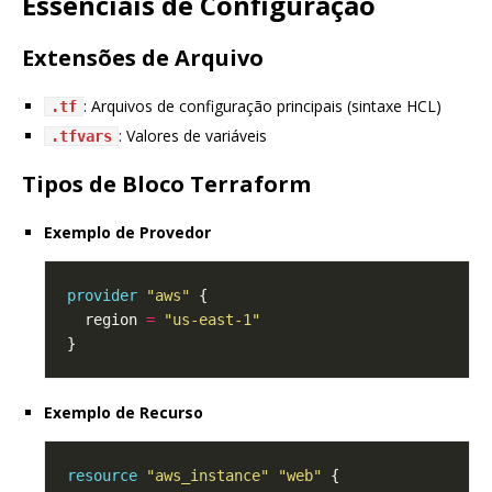
Essenciais de Configuração
Extensões de Arquivo
: Arquivos de configuração principais (sintaxe HCL)
.tf
: Valores de variáveis
.tfvars
Tipos de Bloco Terraform
Exemplo de Provedor
provider
"aws"
  region 
=
"us-east-1"
Exemplo de Recurso
resource
"aws_instance" "web"