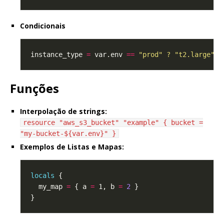
Condicionais
instance_type 
=
 var.env 
==
"prod" ? "t2.large" :
Funções
Interpolação de strings:
resource "aws_s3_bucket" "example" { bucket =
"my-bucket-${var.env}" }
Exemplos de Listas e Mapas:
locals
  my_map 
=
 { a 
=
 1, b 
=
2