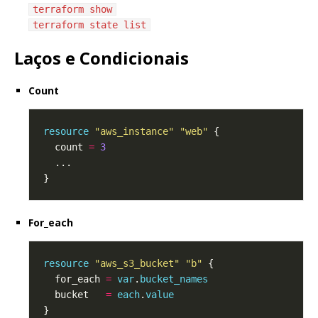
terraform show
terraform state list
Laços e Condicionais
Count
resource
"aws_instance" "web"
  count 
=
3
For_each
resource
"aws_s3_bucket" "b"
  for_each 
=
var
.
bucket_names
  bucket   
=
each
.
value