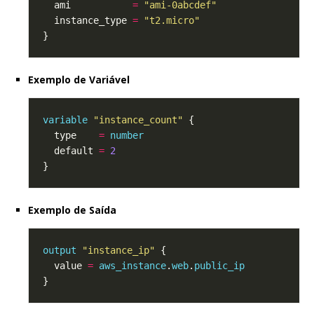
  ami           
=
"ami-0abcdef"
  instance_type 
=
"t2.micro"
Exemplo de Variável
variable
"instance_count"
  type    
=
number
  default 
=
2
Exemplo de Saída
output
"instance_ip"
  value 
=
aws_instance
.
web
.
public_ip