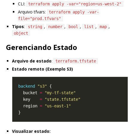
CLI:
terraform apply -var="region=us-west-2"
Arquivo tfvars:
terraform apply -var-
file="prod.tfvars"
Tipos
:
,
,
,
,
,
string
number
bool
list
map
object
Gerenciando Estado
Arquivo de estado
:
terraform.tfstate
Estado remoto (Exemplo S3)
backend
"s3"
  bucket 
=
"my-tf-state"
  key    
=
"state.tfstate"
  region 
=
"us-east-1"
Visualizar estado: