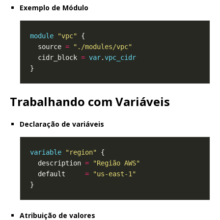
Exemplo de Módulo
module
"vpc"
  source 
=
"./modules/vpc"
  cidr_block 
=
var
.
vpc_cidr
Trabalhando com Variáveis
Declaração de variáveis
variable
"region"
  description 
=
"Região AWS"
  default     
=
"us-east-1"
Atribuição de valores