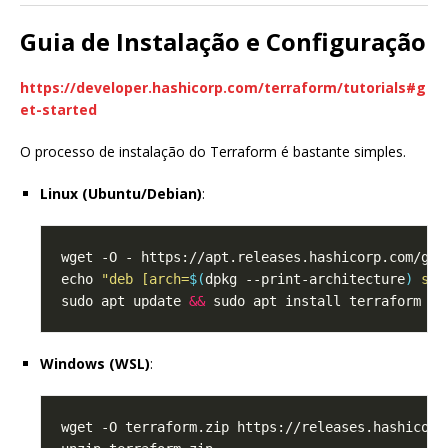
Guia de Instalação e Configuração
https://developer.hashicorp.com/terraform/tutorials#g
et-started
O processo de instalação do Terraform é bastante simples.
Linux (Ubuntu/Debian)
:
echo 
"deb [arch=
$(
dpkg --print-architecture
)
 sig
sudo apt update 
&&
Windows (WSL)
: