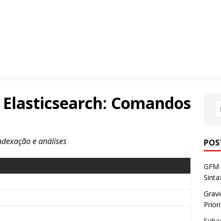
 Elasticsearch: Comandos
ndexação e análises
POS
GFM 
Sint
Gravi
Prior
Subag