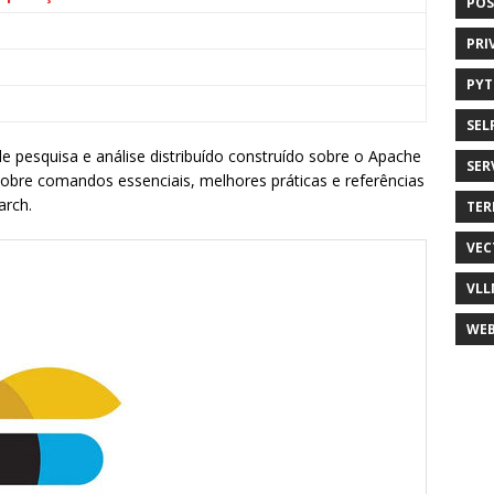
POS
PRI
PY
SEL
pesquisa e análise distribuído construído sobre o Apache
SER
cobre comandos essenciais, melhores práticas e referências
arch.
TER
VEC
VLL
WEB