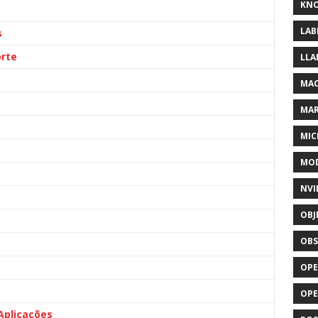
KNO
LAB
s
rte
LLA
MAC
MA
MIC
MOD
NVI
OBJ
OBS
OPE
OP
plicações