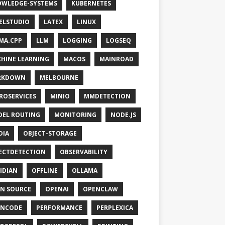
WLEDGE-SYSTEMS
KUBERNETES
ELSTUDIO
LATEX
LINUX
MA.CPP
LLM
LOGGING
LOGSEQ
HINE LEARNING
MACOS
MAINROAD
RKDOWN
MELBOURNE
ROSERVICES
MINIO
MMDETECTION
EL ROUTING
MONITORING
NODE.JS
DIA
OBJECT-STORAGE
ECTDETECTION
OBSERVABILITY
IDIAN
OFFLINE
OLLAMA
N SOURCE
OPENAI
OPENCLAW
ENCODE
PERFORMANCE
PERPLEXICA