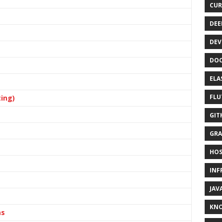
CUR
DEE
DEV
DOC
ELA
FLU
ing)
GIT
GRA
HOS
INF
JAV
KN
as