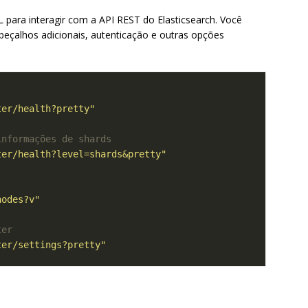
ara interagir com a API REST do Elasticsearch. Você
beçalhos adicionais, autenticação e outras opções
ter/health?pretty"
informações de shards
ter/health?level=shards&pretty"
nodes?v"
ter
ter/settings?pretty"