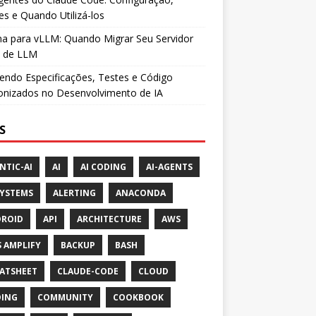
es e Quando Utilizá-los
a para vLLM: Quando Migrar Seu Servidor
l de LLM
ndo Especificações, Testes e Código
onizados no Desenvolvimento de IA
S
NTIC-AI
AI
AI CODING
AI-AGENTS
SYSTEMS
ALERTING
ANACONDA
ROID
API
ARCHITECTURE
AWS
 AMPLIFY
BACKUP
BASH
ATSHEET
CLAUDE-CODE
CLOUD
ING
COMMUNITY
COOKBOOK