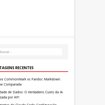
TAGENS RECENTES
vs CommonMark vs Pandoc Markdown:
axe Comparada
dade de Dados: O Verdadeiro Custo da IA
izada por API
entes do Claude Code: Configuração,