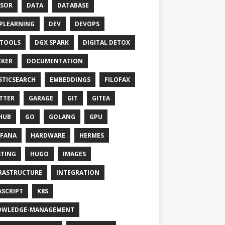
SOR
DATA
DATABASE
PLEARNING
DEV
DEVOPS
TOOLS
DGX SPARK
DIGITAL DETOX
KER
DOCUMENTATION
STICSEARCH
EMBEDDINGS
FILOFAX
TTER
GARAGE
GIT
GITEA
HUB
GO
GOLANG
GPU
FANA
HARDWARE
HERMES
TING
HUGO
IMAGES
RASTRUCTURE
INTEGRATION
ASCRIPT
K8S
OWLEDGE-MANAGEMENT