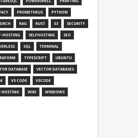
TGRESQL
POWERSHELL
PRINTING
VACY
PROMETHEUS
PYTHON
TORCH
RAG
RUST
S3
SECURITY
F-HOSTING
SELFHOSTING
SEO
VERLESS
SQL
TERMINAL
RAFORM
TYPESCRIPT
UBUNTU
TOR DATABASE
VECTOR DATABASES
M
VS CODE
VSCODE
 HOSTING
WIKI
WINDOWS