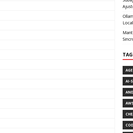
Ajust
Ollam
Loca
Mante
Sincr
TAG
AGE
AI-
AND
AWS
CHE
COD