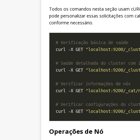
Todos os comandos nesta seção usam cURL p
pode personalizar essas solicitações com ca
conforme necessário.
# Verificação básica de saúde
curl -X GET 
"localhost:9200/_clus
# Saúde detalhada do cluster com 
curl -X GET 
"localhost:9200/_clus
# Verificar informações de nós
curl -X GET 
"localhost:9200/_cat/
# Verificar configurações do clus
curl -X GET 
"localhost:9200/_clus
Operações de Nó