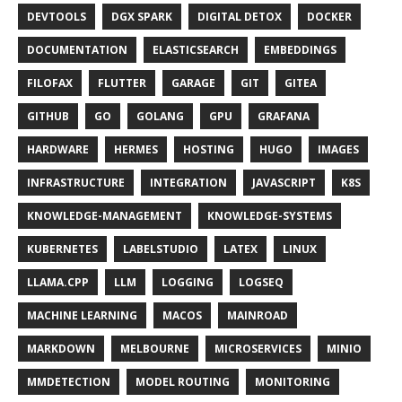
DEVTOOLS
DGX SPARK
DIGITAL DETOX
DOCKER
DOCUMENTATION
ELASTICSEARCH
EMBEDDINGS
FILOFAX
FLUTTER
GARAGE
GIT
GITEA
GITHUB
GO
GOLANG
GPU
GRAFANA
HARDWARE
HERMES
HOSTING
HUGO
IMAGES
INFRASTRUCTURE
INTEGRATION
JAVASCRIPT
K8S
KNOWLEDGE-MANAGEMENT
KNOWLEDGE-SYSTEMS
KUBERNETES
LABELSTUDIO
LATEX
LINUX
LLAMA.CPP
LLM
LOGGING
LOGSEQ
MACHINE LEARNING
MACOS
MAINROAD
MARKDOWN
MELBOURNE
MICROSERVICES
MINIO
MMDETECTION
MODEL ROUTING
MONITORING