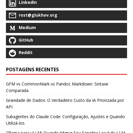
LinkedIn
rost@glukhov.org
Medium
GitHub
Reddit
POSTAGENS RECENTES
GFM vs CommonMark vs Pandoc Markdown: Sintaxe
Comparada
Gravidade de Dados: O Verdadeiro Custo da IA Priorizada por
API
Subagentes do Claude Code: Configuração, Ajustes e Quando
Utilizá-los
Ollama para vLLM: Quando Migrar Seu Servidor Local de LLM