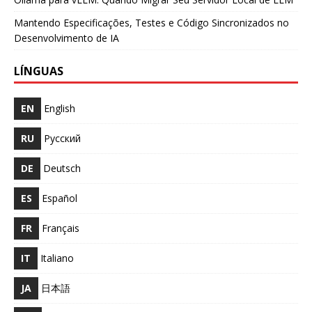
Mantendo Especificações, Testes e Código Sincronizados no
Desenvolvimento de IA
LÍNGUAS
EN
English
RU
Русский
DE
Deutsch
ES
Español
FR
Français
IT
Italiano
JA
日本語