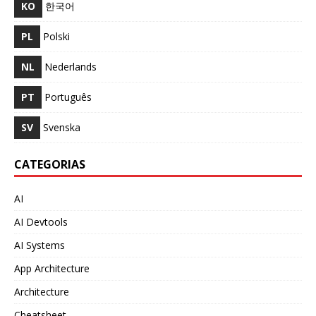
KO
한국어
PL
Polski
NL
Nederlands
PT
Português
SV
Svenska
CATEGORIAS
AI
AI Devtools
AI Systems
App Architecture
Architecture
Cheatsheet