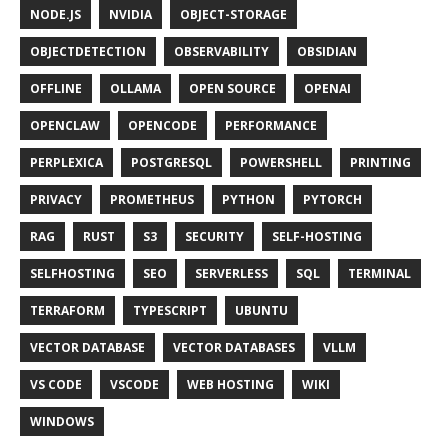
NODE.JS
NVIDIA
OBJECT-STORAGE
OBJECTDETECTION
OBSERVABILITY
OBSIDIAN
OFFLINE
OLLAMA
OPEN SOURCE
OPENAI
OPENCLAW
OPENCODE
PERFORMANCE
PERPLEXICA
POSTGRESQL
POWERSHELL
PRINTING
PRIVACY
PROMETHEUS
PYTHON
PYTORCH
RAG
RUST
S3
SECURITY
SELF-HOSTING
SELFHOSTING
SEO
SERVERLESS
SQL
TERMINAL
TERRAFORM
TYPESCRIPT
UBUNTU
VECTOR DATABASE
VECTOR DATABASES
VLLM
VS CODE
VSCODE
WEB HOSTING
WIKI
WINDOWS