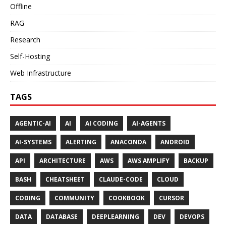
Offline
RAG
Research
Self-Hosting
Web Infrastructure
TAGS
AGENTIC-AI
AI
AI CODING
AI-AGENTS
AI-SYSTEMS
ALERTING
ANACONDA
ANDROID
API
ARCHITECTURE
AWS
AWS AMPLIFY
BACKUP
BASH
CHEATSHEET
CLAUDE-CODE
CLOUD
CODING
COMMUNITY
COOKBOOK
CURSOR
DATA
DATABASE
DEEPLEARNING
DEV
DEVOPS