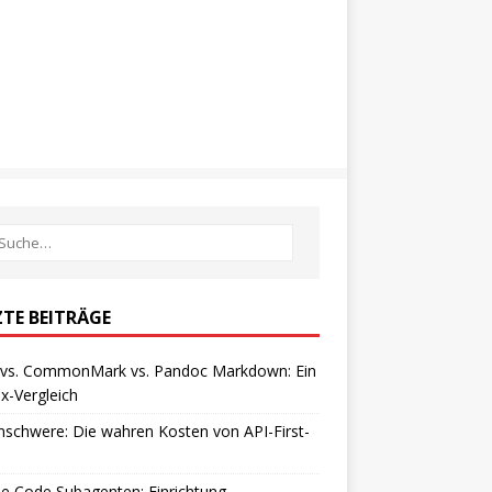
ZTE BEITRÄGE
vs. CommonMark vs. Pandoc Markdown: Ein
x-Vergleich
schwere: Die wahren Kosten von API-First-
e Code Subagenten: Einrichtung,