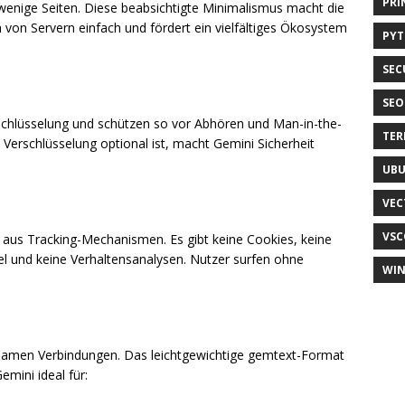
PRI
wenige Seiten. Diese beabsichtigte Minimalismus macht die
 von Servern einfach und fördert ein vielfältiges Ökosystem
PY
SEC
SEO
schlüsselung und schützen so vor Abhören und Man-in-the-
TER
Verschlüsselung optional ist, macht Gemini Sicherheit
UB
VEC
VSC
 aus Tracking-Mechanismen. Es gibt keine Cookies, keine
el und keine Verhaltensanalysen. Nutzer surfen ohne
WI
ngsamen Verbindungen. Das leichtgewichtige gemtext-Format
mini ideal für: