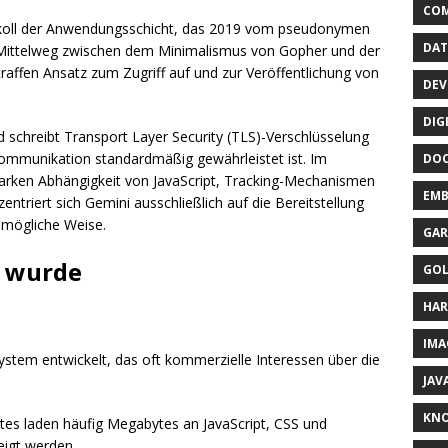
CO
okoll der Anwendungsschicht, das 2019 vom pseudonymen
DAT
s Mittelweg zwischen dem Minimalismus von Gopher und der
raffen Ansatz zum Zugriff auf und zur Veröffentlichung von
DEV
DIG
 schreibt Transport Layer Security (TLS)-Verschlüsselung
Kommunikation standardmäßig gewährleistet ist. Im
DO
rken Abhängigkeit von JavaScript, Tracking-Mechanismen
EMB
triert sich Gemini ausschließlich auf die Bereitstellung
e mögliche Weise.
GAR
 wurde
GO
HA
IMA
tem entwickelt, das oft kommerzielle Interessen über die
JAV
KN
es laden häufig Megabytes an JavaScript, CSS und
zeigt werden