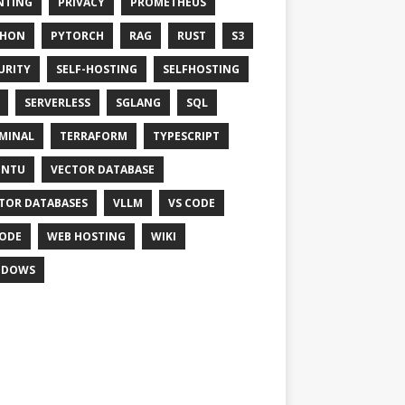
NTING
PRIVACY
PROMETHEUS
THON
PYTORCH
RAG
RUST
S3
URITY
SELF-HOSTING
SELFHOSTING
SERVERLESS
SGLANG
SQL
MINAL
TERRAFORM
TYPESCRIPT
UNTU
VECTOR DATABASE
TOR DATABASES
VLLM
VS CODE
ODE
WEB HOSTING
WIKI
NDOWS