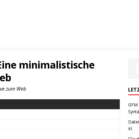
Eine minimalistische
Web
tive zum Web
LET
GFM 
Synta
Daten
KI
Claud