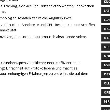
KNO
s Tracking, Cookies und Drittanbieter-Skripten überwachen
LAB
rnet
hnologien schaffen zahlreiche Angriffspunkte
LLA
n verbrauchen Bandbreite und CPU-Ressourcen und schaffen
MAC
nnektivität
Anzeigen, Pop-ups und automatisch abspielende Videos
MA
MIC
MOD
Grundprinzipien zurückkehrt: Inhalte effizient ohne
NVI
ingt Einfachheit auf Protokollebene und macht es
sourcenhungrigen Erfahrungen zu erstellen, die auf dem
OBS
OL
OP
PER