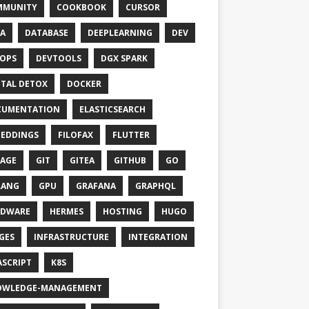
MMUNITY
COOKBOOK
CURSOR
A
DATABASE
DEEPLEARNING
DEV
OPS
DEVTOOLS
DGX SPARK
ITAL DETOX
DOCKER
CUMENTATION
ELASTICSEARCH
EDDINGS
FILOFAX
FLUTTER
AGE
GIT
GITEA
GITHUB
GO
LANG
GPU
GRAFANA
GRAPHQL
RDWARE
HERMES
HOSTING
HUGO
GES
INFRASTRUCTURE
INTEGRATION
ASCRIPT
K8S
OWLEDGE-MANAGEMENT