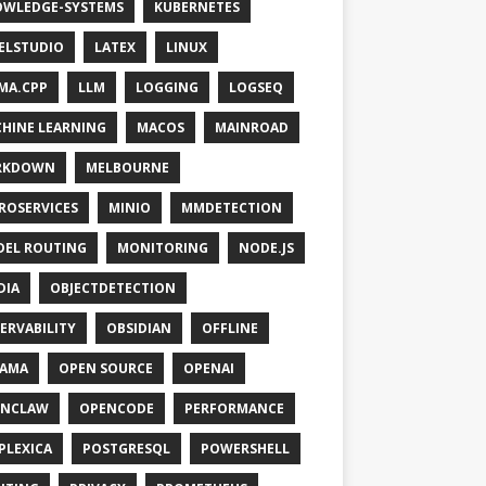
WLEDGE-SYSTEMS
KUBERNETES
ELSTUDIO
LATEX
LINUX
MA.CPP
LLM
LOGGING
LOGSEQ
HINE LEARNING
MACOS
MAINROAD
RKDOWN
MELBOURNE
ROSERVICES
MINIO
MMDETECTION
EL ROUTING
MONITORING
NODE.JS
DIA
OBJECTDETECTION
ERVABILITY
OBSIDIAN
OFFLINE
LAMA
OPEN SOURCE
OPENAI
ENCLAW
OPENCODE
PERFORMANCE
PLEXICA
POSTGRESQL
POWERSHELL