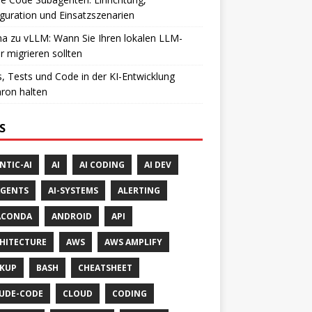
guration und Einsatzszenarien
a zu vLLM: Wann Sie Ihren lokalen LLM-
r migrieren sollten
, Tests und Code in der KI-Entwicklung
ron halten
S
NTIC-AI
AI
AI CODING
AI DEV
AGENTS
AI-SYSTEMS
ALERTING
ACONDA
ANDROID
API
HITECTURE
AWS
AWS AMPLIFY
KUP
BASH
CHEATSHEET
UDE-CODE
CLOUD
CODING