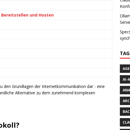
Konfi
 Bereitstellen und Hosten
Ollam
Serve
Specs
synch
TAG
AGE
AI-
 zu den Grundlagen der Internetkommunikation dar - eine
AN
reundliche Alternative zu dem zunehmend komplexen
ARC
BAC
CLA
okoll?