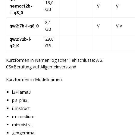
13,0
nemo:12b-
V
V
GB
i-.q8_0
8,1
qw2:7b-i-q8_0
V
V V
GB
qw2:72b-i-
29,0
q2_K
GB
Kurzformen in Namen logischer Fehlschlüsse: A 2
CS=Berufung auf Allgemeinverstand
Kurzformen in Modellnamen:
l3=llama3
p3=phi3
i=instruct
m=medium
mi=mistral
ge=gemma