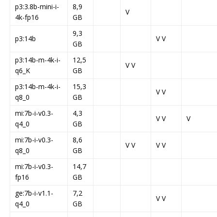
p3:3.8b-mini-i-
8,9
V
4k-fp16
GB
9,3
p3:14b
V V
GB
p3:14b-m-4k-i-
12,5
V V
q6_K
GB
p3:14b-m-4k-i-
15,3
V V
q8_0
GB
mi:7b-i-v0.3-
4,3
V V
V
q4_0
GB
mi:7b-i-v0.3-
8,6
V V
V V
q8_0
GB
mi:7b-i-v0.3-
14,7
fp16
GB
ge:7b-i-v1.1-
7,2
V V
q4_0
GB