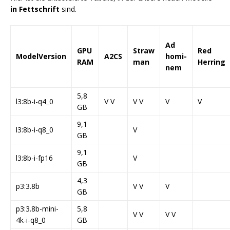
in Fettschrift
sind.
Ad
GPU
Straw
Red
ModelVersion
A2CS
homi-
RAM
man
Herring
nem
5,8
l3:8b-i-q4_0
V V
V V
V
V
GB
9,1
l3:8b-i-q8_0
V
GB
9,1
l3:8b-i-fp16
V
GB
4,3
p3:3.8b
V V
V
GB
p3:3.8b-mini-
5,8
V V
V V
4k-i-q8_0
GB