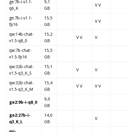
ge:7b-i-v1.1-
9,1
V V
q6_K
GB
ge:7b-i-v1.1-
15,5
V V
fp16
GB
qw:14b-chat-
15,2
V V
V
v1.5-q8_0
GB
qw:7b-chat-
15,5
v1.5-fp16
GB
qw:32b-chat-
15,1
V
V
v1.5-q3_K_S
GB
qw:32b-chat-
15,4
V V
V V
v1.5-q3_K_M
GB
9,0
ge2:9b-i-q8_0
GB
ge2:27b-i-
14,0
V
q3_K_L
GB
mi-