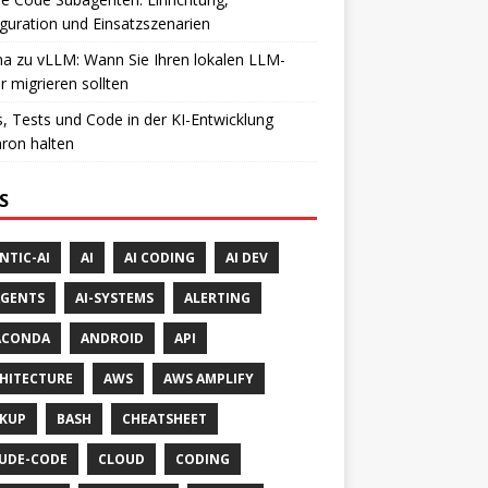
guration und Einsatzszenarien
a zu vLLM: Wann Sie Ihren lokalen LLM-
r migrieren sollten
, Tests und Code in der KI-Entwicklung
ron halten
S
NTIC-AI
AI
AI CODING
AI DEV
AGENTS
AI-SYSTEMS
ALERTING
ACONDA
ANDROID
API
HITECTURE
AWS
AWS AMPLIFY
KUP
BASH
CHEATSHEET
UDE-CODE
CLOUD
CODING