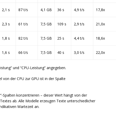
2,1 s
87 t/s
4,1 GB
36 s
4,9 t/s
17,8x
2,3 s
61 t/s
7,5 GB
109 s
2,9 t/s
21,0x
1,8 s
82 t/s
7,5 GB
25 s
4,4 t/s
18,6x
1,6 s
66 t/s
7,5 GB
40 s
3,0 t/s
22,0x
Leistung” und “CPU-Leistung” angegeben.
 von der CPU zur GPU ist in der Spalte
er”-Spalten konzentrieren – dieser Wert hängt von der
Textes ab. Alle Modelle erzeugen Texte unterschiedlicher
ndikativen Wartezeit an.