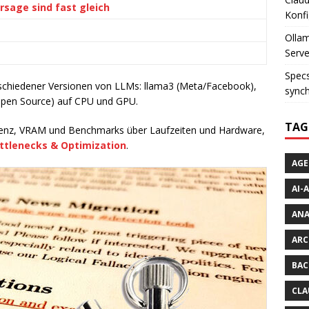
rsage sind fast gleich
Konfi
Ollam
Serve
Specs
rschiedener Versionen von LLMs: llama3 (Meta/Facebook),
synch
(Open Source) auf CPU und GPU.
TAG
atenz, VRAM und Benchmarks über Laufzeiten und Hardware,
ttlenecks & Optimization
.
AGE
AI-
AN
ARC
BAC
CLA