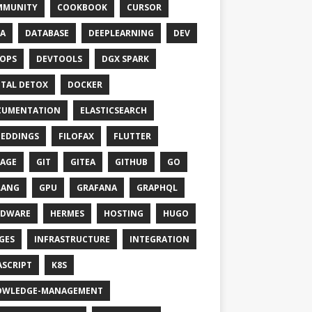
MMUNITY
COOKBOOK
CURSOR
A
DATABASE
DEEPLEARNING
DEV
OPS
DEVTOOLS
DGX SPARK
ITAL DETOX
DOCKER
CUMENTATION
ELASTICSEARCH
EDDINGS
FILOFAX
FLUTTER
AGE
GIT
GITEA
GITHUB
GO
LANG
GPU
GRAFANA
GRAPHQL
RDWARE
HERMES
HOSTING
HUGO
GES
INFRASTRUCTURE
INTEGRATION
ASCRIPT
K8S
OWLEDGE-MANAGEMENT