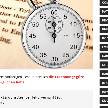
CO
DAT
DEV
DIG
DO
EMB
GAR
GO
HA
dem vorherigen Test, in dem ich
die Erkennungsgüte
erglichen habe
.
IMA
JAV
klingt alles perfekt vernünftig:

KN
r.
