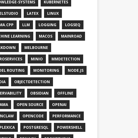
WLEDGE-SYSTEMS
KUBERNETES
ELSTUDIO
LATEX
LINUX
MA.CPP
LLM
LOGGING
LOGSEQ
HINE LEARNING
MACOS
MAINROAD
RKDOWN
MELBOURNE
ROSERVICES
MINIO
MMDETECTION
EL ROUTING
MONITORING
NODE.JS
DIA
OBJECTDETECTION
ERVABILITY
OBSIDIAN
OFFLINE
LAMA
OPEN SOURCE
OPENAI
ENCLAW
OPENCODE
PERFORMANCE
PLEXICA
POSTGRESQL
POWERSHELL