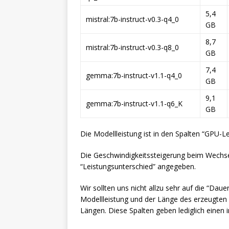
5,4
mistral:7b-instruct-v0.3-q4_0
GB
8,7
mistral:7b-instruct-v0.3-q8_0
GB
7,4
gemma:7b-instruct-v1.1-q4_0
GB
9,1
gemma:7b-instruct-v1.1-q6_K
GB
Die Modellleistung ist in den Spalten “GPU-
Die Geschwindigkeitssteigerung beim Wechsel
“Leistungsunterschied” angegeben.
Wir sollten uns nicht allzu sehr auf die “Dau
Modellleistung und der Länge des erzeugten 
Längen. Diese Spalten geben lediglich einen i