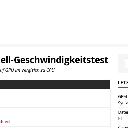
ll-Geschwindigkeitstest
auf GPU im Vergleich zu CPU
LET
GFM 
Synta
Daten
KI
chied
Claud