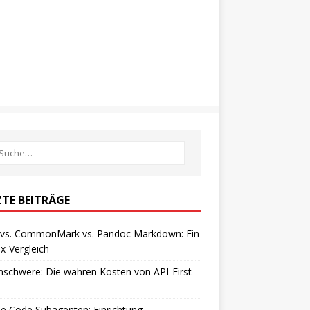
ZTE BEITRÄGE
vs. CommonMark vs. Pandoc Markdown: Ein
x-Vergleich
schwere: Die wahren Kosten von API-First-
e Code Subagenten: Einrichtung,