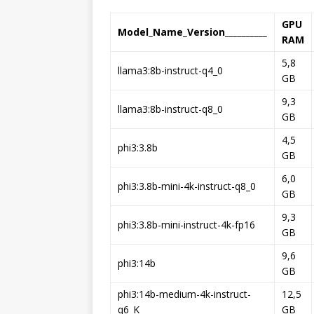
GPU
Model_Name_Version__________
RAM
5,8
llama3:8b-instruct-q4_0
GB
9,3
llama3:8b-instruct-q8_0
GB
4,5
phi3:3.8b
GB
6,0
phi3:3.8b-mini-4k-instruct-q8_0
GB
9,3
phi3:3.8b-mini-instruct-4k-fp16
GB
9,6
phi3:14b
GB
phi3:14b-medium-4k-instruct-
12,5
q6_K
GB