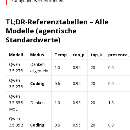
konfiguriert werden können.
TL;DR-Referenztabellen – Alle
Modelle (agentische
Standardwerte)
Modell
Modus
Temp
top_p
top_k
presence_
Qwen
Denken
1.0
0.95
20
0.0
3.5 27B
allgemein
Qwen
Coding
0.6
0.95
20
0.0
3.5 27B
Qwen
3.5 35B
Denken
1.0
0.95
20
1.5
MoE
Qwen
3.5 35B
Coding
0.6
0.95
20
0.0