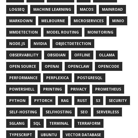
LOGSEQ
MACHINE LEARNING
MACOS
MAINROAD
MARKDOWN
MELBOURNE
MICROSERVICES
MINIO
MMDETECTION
MODEL ROUTING
MONITORING
NODE.JS
NVIDIA
OBJECTDETECTION
OBSERVABILITY
OBSIDIAN
OFFLINE
OLLAMA
OPEN SOURCE
OPENAI
OPENCLAW
OPENCODE
PERFORMANCE
PERPLEXICA
POSTGRESQL
POWERSHELL
PRINTING
PRIVACY
PROMETHEUS
PYTHON
PYTORCH
RAG
RUST
S3
SECURITY
SELF-HOSTING
SELFHOSTING
SEO
SERVERLESS
SGLANG
SQL
TERMINAL
TERRAFORM
TYPESCRIPT
UBUNTU
VECTOR DATABASE