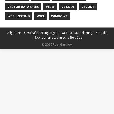
VECTOR DATABASES
VLLM
VS CODE
VSCODE
WEB HOSTING
WIKI
WINDOWS
Allgemeine Geschäftsbedingungen
|
Datenschutzerklärung
|
Kontakt
|
Sponsorierte technische Beiträge
© 2026 Rost Glukhov.