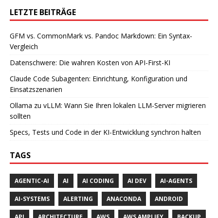
LETZTE BEITRÄGE
GFM vs. CommonMark vs. Pandoc Markdown: Ein Syntax-
Vergleich
Datenschwere: Die wahren Kosten von API-First-KI
Claude Code Subagenten: Einrichtung, Konfiguration und
Einsatzszenarien
Ollama zu vLLM: Wann Sie Ihren lokalen LLM-Server migrieren
sollten
Specs, Tests und Code in der KI-Entwicklung synchron halten
TAGS
AGENTIC-AI
AI
AI CODING
AI DEV
AI-AGENTS
AI-SYSTEMS
ALERTING
ANACONDA
ANDROID
API
ARCHITECTURE
AWS
AWS AMPLIFY
BACKUP