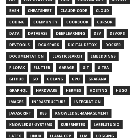
BASH
CHEATSHEET
CLAUDE-CODE
CLOUD
CODING
COMMUNITY
COOKBOOK
CURSOR
DATA
DATABASE
DEEPLEARNING
DEV
DEVOPS
DEVTOOLS
DGX SPARK
DIGITAL DETOX
DOCKER
DOCUMENTATION
ELASTICSEARCH
EMBEDDINGS
FILOFAX
FLUTTER
GARAGE
GIT
GITEA
GITHUB
GO
GOLANG
GPU
GRAFANA
GRAPHQL
HARDWARE
HERMES
HOSTING
HUGO
IMAGES
INFRASTRUCTURE
INTEGRATION
JAVASCRIPT
K8S
KNOWLEDGE-MANAGEMENT
KNOWLEDGE-SYSTEMS
KUBERNETES
LABELSTUDIO
LATEX
LINUX
LLAMA.CPP
LLM
LOGGING