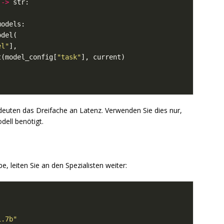
 
->
el"
t(model_config[
"task"
edeuten das Dreifache an Latenz. Verwenden Sie dies nur,
dell benötigt.
e, leiten Sie an den Spezialisten weiter:
1.7b"