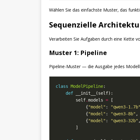
Wählen Sie das einfachste Muster, das funktion
Sequenzielle Architektu
Verarbeiten Sie Aufgaben durch eine Kette von 
Muster 1: Pipeline
Pipeline-Muster — die Ausgabe jedes Modells 
class
ModelPipeline
def
        self
.
models 
=
            {
"model"
: 
"qwen3-1.7b
            {
"model"
: 
"qwen3-8b"
,
            {
"model"
: 
"qwen3-32b"