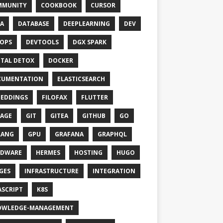
MMUNITY
COOKBOOK
CURSOR
A
DATABASE
DEEPLEARNING
DEV
OPS
DEVTOOLS
DGX SPARK
ITAL DETOX
DOCKER
CUMENTATION
ELASTICSEARCH
EDDINGS
FILOFAX
FLUTTER
AGE
GIT
GITEA
GITHUB
GO
LANG
GPU
GRAFANA
GRAPHQL
RDWARE
HERMES
HOSTING
HUGO
GES
INFRASTRUCTURE
INTEGRATION
ASCRIPT
K8S
OWLEDGE-MANAGEMENT