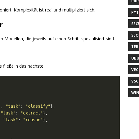
PRI
iert. Komplexität ist real und multipliziert sich.
PY
r
SEC
SEO
Modellen, die jeweils auf einen Schritt spezialisiert sind.
TER
UB
fließt in das nächste:
VEC
VSC
WI
"
, 
"task"
: 
"classify"
 
"task"
: 
"extract"
, 
"task"
: 
"reason"