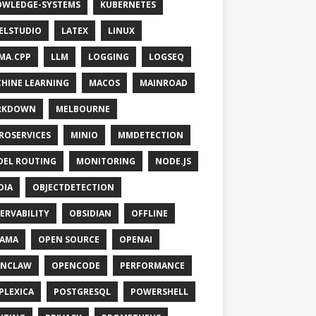
WLEDGE-SYSTEMS
KUBERNETES
ELSTUDIO
LATEX
LINUX
MA.CPP
LLM
LOGGING
LOGSEQ
HINE LEARNING
MACOS
MAINROAD
RKDOWN
MELBOURNE
ROSERVICES
MINIO
MMDETECTION
EL ROUTING
MONITORING
NODE.JS
DIA
OBJECTDETECTION
ERVABILITY
OBSIDIAN
OFFLINE
LAMA
OPEN SOURCE
OPENAI
ENCLAW
OPENCODE
PERFORMANCE
PLEXICA
POSTGRESQL
POWERSHELL