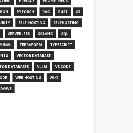
NTING
PRIVACY
PROMETHEUS
THON
PYTORCH
RAG
RUST
S3
URITY
SELF-HOSTING
SELFHOSTING
SERVERLESS
SGLANG
SQL
MINAL
TERRAFORM
TYPESCRIPT
UNTU
VECTOR DATABASE
TOR DATABASES
VLLM
VS CODE
ODE
WEB HOSTING
WIKI
NDOWS