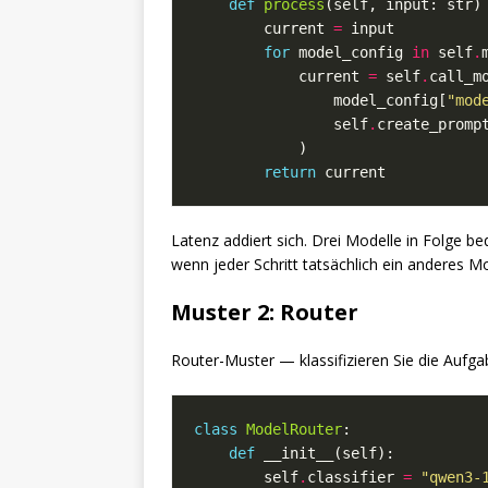
def
process
(self, input: str)
        current 
=
for
 model_config 
in
 self
.
            current 
=
 self
.
                model_config[
"mod
                self
.
create_promp
return
Latenz addiert sich. Drei Modelle in Folge b
wenn jeder Schritt tatsächlich ein anderes Mo
Muster 2: Router
Router-Muster — klassifizieren Sie die Aufgab
class
ModelRouter
def
        self
.
classifier 
=
"qwen3-