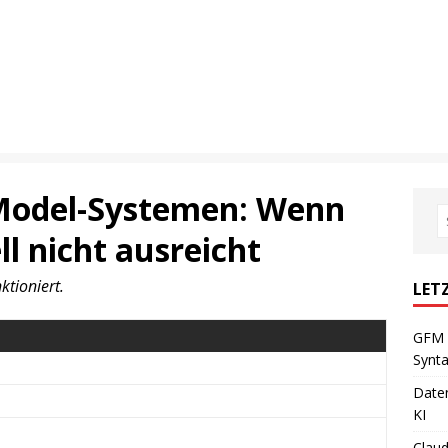
-Model-Systemen: Wenn
ll nicht ausreicht
ktioniert.
LET
GFM 
Synta
Daten
KI
Claud