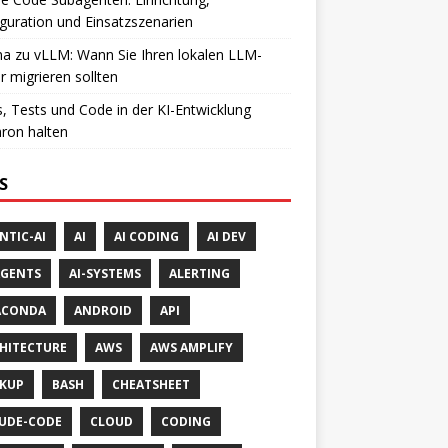
guration und Einsatzszenarien
a zu vLLM: Wann Sie Ihren lokalen LLM-
r migrieren sollten
, Tests und Code in der KI-Entwicklung
ron halten
S
NTIC-AI
AI
AI CODING
AI DEV
AGENTS
AI-SYSTEMS
ALERTING
ACONDA
ANDROID
API
HITECTURE
AWS
AWS AMPLIFY
KUP
BASH
CHEATSHEET
UDE-CODE
CLOUD
CODING