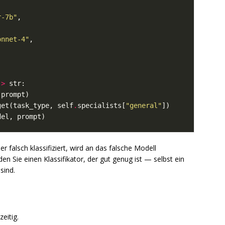
r-7b"
onnet-4"
->
get(task_type, self
.
specialists[
"general"
er falsch klassifiziert, wird an das falsche Modell
den Sie einen Klassifikator, der gut genug ist — selbst ein
sind.
eitig.