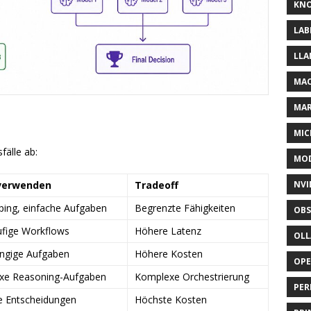
KNO
LAB
LLA
MAC
MA
MIC
älle ab:
MOD
verwenden
Tradeoff
NVI
ping, einfache Aufgaben
Begrenzte Fähigkeiten
OBS
fige Workflows
Höhere Latenz
OL
ngige Aufgaben
Höhere Kosten
OP
xe Reasoning-Aufgaben
Komplexe Orchestrierung
PER
he Entscheidungen
Höchste Kosten