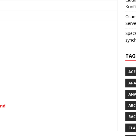
Konfi
Ollam
Serve
Specs
synch
TAG
AGE
AI-
AN
ind
ARC
BAC
CLA