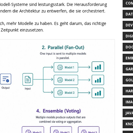
CO
Modell-Systeme sind leistungsstark. Die Herausforderung
dern die Architektur zu entwerfen, die sie orchestriert.
DAT
ach, mehr Modelle zu haben. Es geht darum, das richtige
DEV
 Zeitpunkt einzusetzen.
DIG
DO
EMB
GAR
GO
HA
IMA
JAV
KN