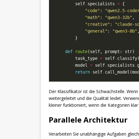
        self
.
specialists 
=
"code"
: 
"qwen2.5-code
"math"
: 
"qwen3-32b"
"creative"
: 
"claude-s
"general"
: 
"qwen3-8b"
def
route
(self, prompt: str) 
        task_type 
=
 self
.
        model 
=
 self
.
specialists
.
return
 self
.
Der Klassifikator ist die Schwachstelle. Wenn 
weitergeleitet und die Qualität leidet. Verwen
kleiner funktioniert, wenn die Kategorien klar 
Parallele Architektur
Verarbeiten Sie unabhängige Aufgaben gleichz