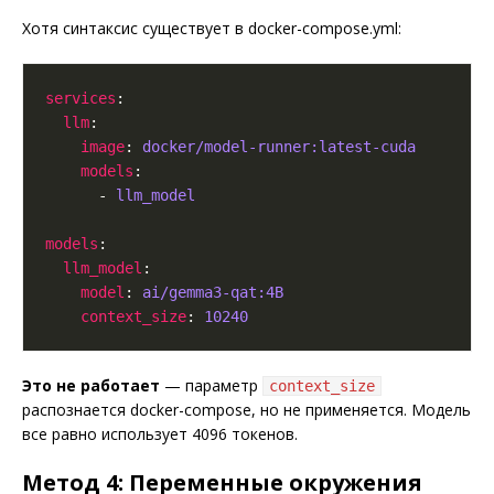
Хотя синтаксис существует в docker-compose.yml:
services
llm
image
: 
docker/model-runner:latest-cuda
models
      - 
llm_model
models
llm_model
model
: 
ai/gemma3-qat:4B
context_size
: 
10240
Это не работает
— параметр
context_size
распознается docker-compose, но не применяется. Модель
все равно использует 4096 токенов.
Метод 4: Переменные окружения