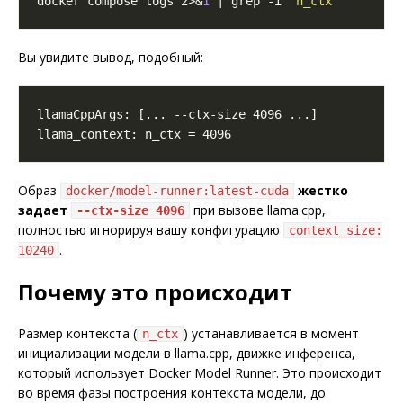
docker compose logs 2>&
1
 | grep -i 
"n_ctx"
Вы увидите вывод, подобный:
Образ
жестко
docker/model-runner:latest-cuda
задает
при вызове llama.cpp,
--ctx-size 4096
полностью игнорируя вашу конфигурацию
context_size:
.
10240
Почему это происходит
Размер контекста (
) устанавливается в момент
n_ctx
инициализации модели в llama.cpp, движке инференса,
который использует Docker Model Runner. Это происходит
во время фазы построения контекста модели, до