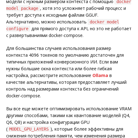
модели с нужным размером контекста с помощью
docker
, хотя это усложняет рабочий процесс и
model package
требует доступа к исходным файлам GGUF.
Альтернативно, можно использовать
docker model
для прямого доступа к API, но это не работает
configure
с развертываниями docker-compose.
Для большинства случаев использования размер
контекста 4096 токенов по умолчанию достаточен для
типичных приложений конверсионного ИИ. Если вам
нужны большие окна контекста или более гибкая
настройка, рассмотрите использование
Ollama
в
качестве альтернативы, которая предоставляет лучший
контроль над размерами контекста без ограничений
docker-compose.
Вы все еще можете оптимизировать использование VRAM
другими способами, такими как квантование моделей (Q4,
Q6, Q8) и настройка конфигурации GPU
(
), которые более эффективны для
MODEL_GPU_LAYERS
снижения потребления памяти, чем изменения размера