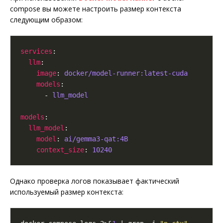
compose вы можете настроить размер контекста
следующим образом:
services
llm
image
: 
docker/model-runner:latest-cuda
models
      - 
llm_model
models
llm_model
model
: 
ai/gemma3-qat:4B
context_size
: 
10240
Однако проверка логов показывает фактический
используемый размер контекста: