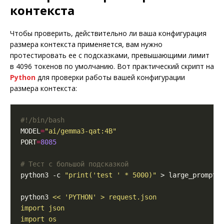
контекста
Чтобы проверить, действительно ли ваша конфигурация
размера контекста применяется, вам нужно
протестировать ее с подсказками, превышающими лимит
в 4096 токенов по умолчанию. Вот практический скрипт на
Python
для проверки работы вашей конфигурации
размера контекста:
MODEL
=
"ai/gemma3-qat:4B"
PORT
=
8085
# Тест с большой подсказкой
python3 -c 
"print('test ' * 5000)"
python3 