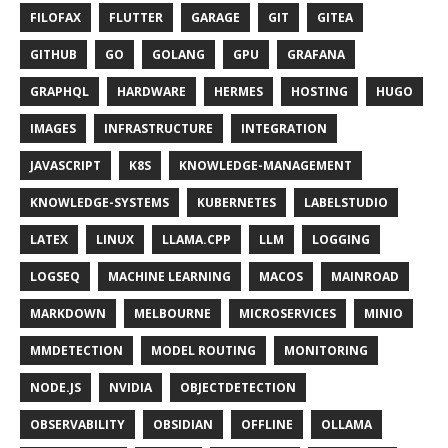
FILOFAX
FLUTTER
GARAGE
GIT
GITEA
GITHUB
GO
GOLANG
GPU
GRAFANA
GRAPHQL
HARDWARE
HERMES
HOSTING
HUGO
IMAGES
INFRASTRUCTURE
INTEGRATION
JAVASCRIPT
K8S
KNOWLEDGE-MANAGEMENT
KNOWLEDGE-SYSTEMS
KUBERNETES
LABELSTUDIO
LATEX
LINUX
LLAMA.CPP
LLM
LOGGING
LOGSEQ
MACHINE LEARNING
MACOS
MAINROAD
MARKDOWN
MELBOURNE
MICROSERVICES
MINIO
MMDETECTION
MODEL ROUTING
MONITORING
NODE.JS
NVIDIA
OBJECTDETECTION
OBSERVABILITY
OBSIDIAN
OFFLINE
OLLAMA