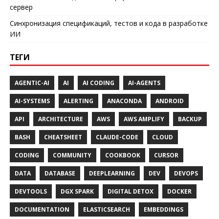
сервер
Синхронизация спецификаций, тестов и кода в разработке
ИИ
ТЕГИ
AGENTIC-AI
AI
AI CODING
AI-AGENTS
AI-SYSTEMS
ALERTING
ANACONDA
ANDROID
API
ARCHITECTURE
AWS
AWS AMPLIFY
BACKUP
BASH
CHEATSHEET
CLAUDE-CODE
CLOUD
CODING
COMMUNITY
COOKBOOK
CURSOR
DATA
DATABASE
DEEPLEARNING
DEV
DEVOPS
DEVTOOLS
DGX SPARK
DIGITAL DETOX
DOCKER
DOCUMENTATION
ELASTICSEARCH
EMBEDDINGS