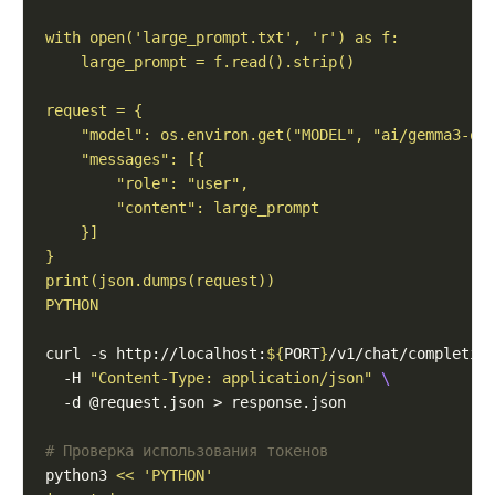
PYTHON
curl -s http://localhost:
${
PORT
}
/v1/chat/completio
  -H 
"Content-Type: application/json"
# Проверка использования токенов
python3 