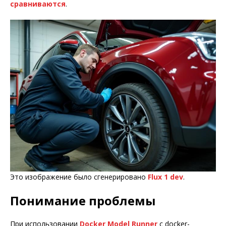
сравниваются
.
Это изображение было сгенерировано
Flux 1 dev
.
Понимание проблемы
При использовании
Docker Model Runner
с docker-