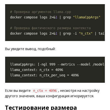
# Проверка аргументов llama.cpp
docker compose logs 2>&
1
 | grep 
"llamaCppArgs"
# Проверка фактического размера контекста
docker compose logs 2>&
1
 | grep -i 
"n_ctx"
Вы увидите вывод, подобный:
Если вы видите
, несмотря на настройку
n_ctx = 4096
другого значения, ваша конфигурация игнорируется.
Тестирование размера