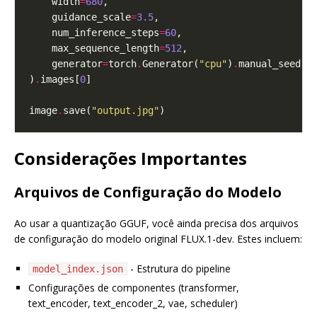
    width
=
680
    guidance_scale
=
3.5
    num_inference_steps
=
60
    max_sequence_length
=
512
    generator
=
torch
.
Generator(
"cpu"
)
.
manual_seed(
4
)
.
images[
0
image
.
save(
"output.jpg"
Considerações Importantes
Arquivos de Configuração do Modelo
Ao usar a quantização GGUF, você ainda precisa dos arquivos
de configuração do modelo original FLUX.1-dev. Estes incluem:
- Estrutura do pipeline
model_index.json
Configurações de componentes (transformer,
text_encoder, text_encoder_2, vae, scheduler)