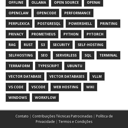
OFFLINE
OLLAMA
OPEN SOURCE
OPENAI
OPENCLAW
OPENCODE
PERFORMANCE
PERPLEXICA
POSTGRESQL
POWERSHELL
PRINTING
PRIVACY
PROMETHEUS
PYTHON
PYTORCH
RAG
RUST
S3
SECURITY
SELF-HOSTING
SELFHOSTING
SEO
SERVERLESS
SQL
TERMINAL
TERRAFORM
TYPESCRIPT
UBUNTU
VECTOR DATABASE
VECTOR DATABASES
VLLM
VS CODE
VSCODE
WEB HOSTING
WIKI
WINDOWS
WORKFLOW
Contato
|
Contribuições Técnicas Patrocinadas
|
Política de
Privacidade
|
Termos e Condições