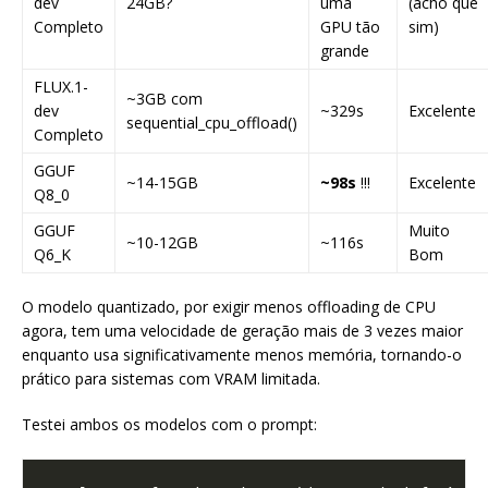
dev
24GB?
uma
(acho que
Completo
GPU tão
sim)
grande
FLUX.1-
~3GB com
dev
~329s
Excelente
sequential_cpu_offload()
Completo
GGUF
~14-15GB
~98s
!!!
Excelente
Q8_0
GGUF
Muito
~10-12GB
~116s
Q6_K
Bom
O modelo quantizado, por exigir menos offloading de CPU
agora, tem uma velocidade de geração mais de 3 vezes maior
enquanto usa significativamente menos memória, tornando-o
prático para sistemas com VRAM limitada.
Testei ambos os modelos com o prompt: