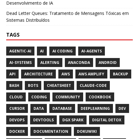
Desenvolvimento de IA
Dead Letter Queues: Tratamento de Mensagens Tóxicas em
Sistemas Distribuídos
TAGS
AGENTIC-AI
AI
AI CODING
AI-AGENTS
AI-SYSTEMS
ALERTING
ANACONDA
ANDROID
API
ARCHITECTURE
AWS
AWS AMPLIFY
BACKUP
BASH
BOTS
CHEATSHEET
CLAUDE-CODE
CLOUD
CODING
COMMUNITY
COOKBOOK
CURSOR
DATA
DATABASE
DEEPLEARNING
DEV
DEVOPS
DEVTOOLS
DGX SPARK
DIGITAL DETOX
DOCKER
DOCUMENTATION
DOKUWIKI