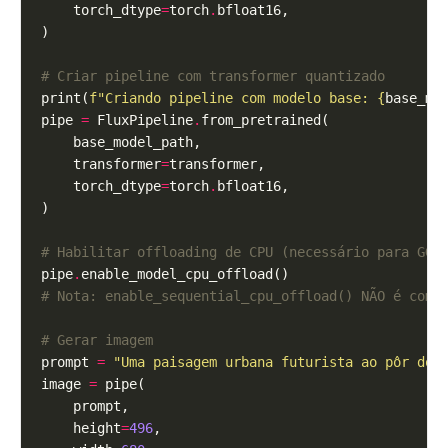
    torch_dtype
=
torch
.
# Criar pipeline com transformer quantizado
print(
f
"Criando pipeline com modelo base: 
{
base_mo
pipe 
=
 FluxPipeline
.
    transformer
=
    torch_dtype
=
torch
.
# Habilitar offloading de CPU (necessário para GGU
pipe
.
# Nota: enable_sequential_cpu_offload() NÃO é comp
# Gerar imagem
prompt 
=
"Uma paisagem urbana futurista ao pôr do 
image 
=
    height
=
496