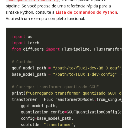
pipeline. Se você precisa de uma referência rápida para a
sintaxe Python, consulte a
Lista de Comandos do Python
.
Aqui está um exemplo completo funcional:
import
import
from
 diffusers 
import
# Caminhos
gguf_model_path 
=
"/path/to/flux1-dev-Q8_0.gguf"
base_model_path 
=
"/path/to/FLUX.1-dev-config"
# 
# Carregar transformer quantizado GGUF
print(
f
"Carregando transformer quantizado GGUF de:
transformer 
=
 FluxTransformer2DModel
.
    quantization_config
=
GGUFQuantizationConfig(com
    config
=
    subfolder
=
"transformer"