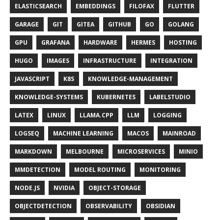
ELASTICSEARCH
EMBEDDINGS
FILOFAX
FLUTTER
GARAGE
GIT
GITEA
GITHUB
GO
GOLANG
GPU
GRAFANA
HARDWARE
HERMES
HOSTING
HUGO
IMAGES
INFRASTRUCTURE
INTEGRATION
JAVASCRIPT
K8S
KNOWLEDGE-MANAGEMENT
KNOWLEDGE-SYSTEMS
KUBERNETES
LABELSTUDIO
LATEX
LINUX
LLAMA.CPP
LLM
LOGGING
LOGSEQ
MACHINE LEARNING
MACOS
MAINROAD
MARKDOWN
MELBOURNE
MICROSERVICES
MINIO
MMDETECTION
MODEL ROUTING
MONITORING
NODE.JS
NVIDIA
OBJECT-STORAGE
OBJECTDETECTION
OBSERVABILITY
OBSIDIAN