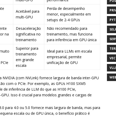
POS
nte
Perda de desempenho
PRI
Aceitável para
menor, especialmente em
multi-GPU
setups de 2-4 GPUs
PY
ente
Desaceleração
Não recomendado para
SEL
or na
significativa no
treinamento, mas funciona
SER
treinamento
para inferência em GPU única
Superior para
TER
muito
Ideal para LLMs em escala
treinamento
empresarial, permite
VEC
em grande
 PCIe
unificação de GPU
escala
VLL
WEB
 NVIDIA (com NVLink) fornece largura de banda inter-GPU
ação com o PCIe. Por exemplo, as GPUs H100 SXM5
de de inferência de LLM do que as H100 PCIe,
-GPU. Isso é crucial para modelos grandes e cargas de
3.0 para 4.0 ou 5.0 fornece mais largura de banda, mas para
equena escala ou de GPU única, o benefício prático é