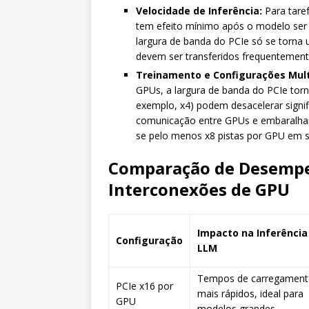
Velocidade de Inferência:
Para taref
tem efeito mínimo após o modelo ser
largura de banda do PCIe só se torna
devem ser transferidos frequentement
Treinamento e Configurações Mult
GPUs, a largura de banda do PCIe torn
exemplo, x4) podem desacelerar signi
comunicação entre GPUs e embaralham
se pelo menos x8 pistas por GPU em s
Comparação de Desempen
Interconexões de GPU
Impacto na Inferência
Configuração
LLM
Tempos de carregamen
PCIe x16 por
mais rápidos, ideal para
GPU
modelos grandes