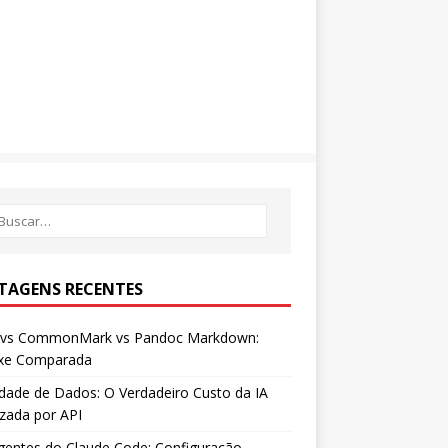
TAGENS RECENTES
vs CommonMark vs Pandoc Markdown:
axe Comparada
dade de Dados: O Verdadeiro Custo da IA
izada por API
entes do Claude Code: Configuração,