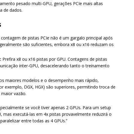
inamento pesado multi-GPU, gerações PCIe mais altas
ia de dados.
s
contagem de pistas PCIe não é um gargalo principal após
geralmente são suficientes, embora x8 ou x16 reduzam os
:
Prefira x8 ou x16 pistas por GPU. Contagens de pistas
unicação inter-GPU, desacelerando tanto o treinamento
os maiores modelos e o desempenho mais rápido,
r exemplo, DGX, HGX) são superiores, permitindo troca de
 maior vazão.
specialmente se você tiver apenas 2 GPUs. Para um setup
PU, mas executá-las em 4x pistas provavelmente reduzirá o
ralelizar entre todas as 4 GPUs.”