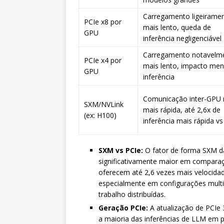
Carregamento ligeirame
PCIe x8 por
mais lento, queda de
GPU
inferência negligenciável
Carregamento notavelm
PCIe x4 por
mais lento, impacto men
GPU
inferência
Comunicação inter-GPU 
SXM/NVLink
mais rápida, até 2,6x de
(ex: H100)
inferência mais rápida vs
SXM vs PCIe:
O fator de forma SXM da
significativamente maior em compar
oferecem até 2,6 vezes mais velocida
especialmente em configurações multi
trabalho distribuídas.
Geração PCIe:
A atualização de PCIe 
a maioria das inferências de LLM em p