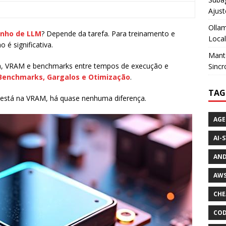
Ajust
Ollam
enho de LLM
? Depende da tarefa. Para treinamento e
Loca
é significativa.
Mante
ia, VRAM e benchmarks entre tempos de execução e
Sincr
enchmarks, Gargalos e Otimização
.
TAG
 está na VRAM, há quase nenhuma diferença.
AGE
AI-
AND
AWS
CHE
COD