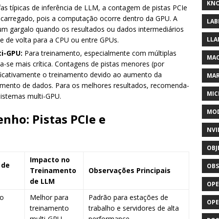
KNO
as típicas de inferência de LLM, a contagem de pistas PCIe
 carregado, pois a computação ocorre dentro da GPU. A
LAB
 um gargalo quando os resultados ou dados intermediários
e de volta para a CPU ou entre GPUs.
LLA
i-GPU:
Para treinamento, especialmente com múltiplas
MAC
a-se mais crítica. Contagens de pistas menores (por
ficativamente o treinamento devido ao aumento da
MA
ento de dados. Para os melhores resultados, recomenda-
MIC
istemas multi-GPU.
MOD
ho: Pistas PCIe e
NVI
OBJ
Impacto no
 de
OBS
Treinamento
Observações Principais
de LLM
OPE
to
Melhor para
Padrão para estações de
OP
treinamento
trabalho e servidores de alta
multi-GPU
performance