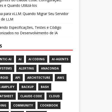
es e Quando Utilizá-los
a para vLLM: Quando Migrar Seu Servidor
l de LLM
ndo Especificações, Testes e Código
onizados no Desenvolvimento de IA
S
NTIC-AI
AI
AI CODING
AI-AGENTS
SYSTEMS
ALERTING
ANACONDA
ROID
API
ARCHITECTURE
AWS
 AMPLIFY
BACKUP
BASH
ATSHEET
CLAUDE-CODE
CLOUD
ING
COMMUNITY
COOKBOOK