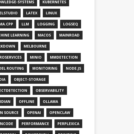
WLEDGE-SYSTEMS
KUBERNETES
ELSTUDIO
LATEX
LINUX
MA.CPP
LLM
LOGGING
LOGSEQ
HINE LEARNING
MACOS
MAINROAD
RKDOWN
MELBOURNE
ROSERVICES
MINIO
MMDETECTION
EL ROUTING
MONITORING
NODE.JS
DIA
OBJECT-STORAGE
ECTDETECTION
OBSERVABILITY
IDIAN
OFFLINE
OLLAMA
N SOURCE
OPENAI
OPENCLAW
ENCODE
PERFORMANCE
PERPLEXICA