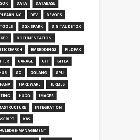
SOR
DATA
DATABASE
PLEARNING
DEV
DEVOPS
TOOLS
DGX SPARK
DIGITAL DETOX
KER
DOCUMENTATION
STICSEARCH
EMBEDDINGS
FILOFAX
TTER
GARAGE
GIT
GITEA
HUB
GO
GOLANG
GPU
FANA
HARDWARE
HERMES
TING
HUGO
IMAGES
RASTRUCTURE
INTEGRATION
ASCRIPT
K8S
OWLEDGE-MANAGEMENT