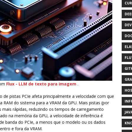
CUR
DEE
DEV
DOC
ELA
FLU
GIT
GRA
com
Flux - LLM de texto para imagem
.
HOS
 de pistas PCIe afeta principalmente a velocidade com que
INF
a RAM do sistema para a VRAM da GPU. Mais pistas (por
s mais rápidas, reduzindo os tempos de carregamento
JAV
gado na memória da GPU, a velocidade de inferência é
 de banda do PCIe, a menos que o modelo ou os dados
KN
entro e fora da VRAM.