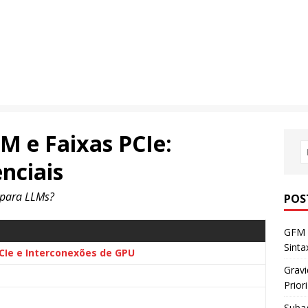
 e Faixas PCIe:
nciais
 para LLMs?
POS
GFM 
Sint
Ie e Interconexões de GPU
Gravi
Prior
Subag