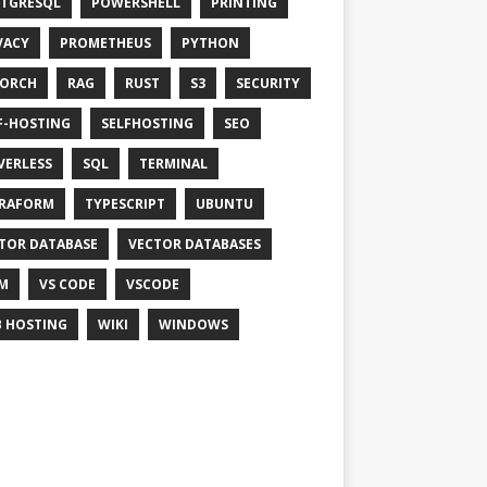
TGRESQL
POWERSHELL
PRINTING
VACY
PROMETHEUS
PYTHON
TORCH
RAG
RUST
S3
SECURITY
F-HOSTING
SELFHOSTING
SEO
VERLESS
SQL
TERMINAL
RAFORM
TYPESCRIPT
UBUNTU
TOR DATABASE
VECTOR DATABASES
M
VS CODE
VSCODE
 HOSTING
WIKI
WINDOWS