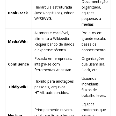
Documentação
Hierarquia estruturada
organizada,
BookStack
(livros/capítulos), editor
equipes
WYSIWYG.
pequenas a
médias.
Altamente escalável,
Projetos em
alimenta a Wikipedia.
grande escala,
MediaWiki
Requer banco de dados
bases de
e expertise técnica.
conhecimento.
Focado em empresas,
Organizações
Confluence
integra-se com
que usam Jira,
ferramentas Atlassian.
Slack, etc.
Usuários
Híbrido para anotações
individuais,
TiddlyWiki
pessoais, arquivos
fluxos de
HTML autocontidos.
trabalho leves.
Equipes
Principalmente nuvem,
modernas que
Nuclino
colaboração em tempo
exigem