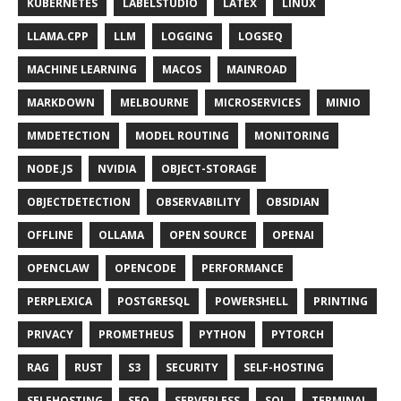
KUBERNETES
LABELSTUDIO
LATEX
LINUX
LLAMA.CPP
LLM
LOGGING
LOGSEQ
MACHINE LEARNING
MACOS
MAINROAD
MARKDOWN
MELBOURNE
MICROSERVICES
MINIO
MMDETECTION
MODEL ROUTING
MONITORING
NODE.JS
NVIDIA
OBJECT-STORAGE
OBJECTDETECTION
OBSERVABILITY
OBSIDIAN
OFFLINE
OLLAMA
OPEN SOURCE
OPENAI
OPENCLAW
OPENCODE
PERFORMANCE
PERPLEXICA
POSTGRESQL
POWERSHELL
PRINTING
PRIVACY
PROMETHEUS
PYTHON
PYTORCH
RAG
RUST
S3
SECURITY
SELF-HOSTING
SELFHOSTING
SEO
SERVERLESS
SQL
TERMINAL