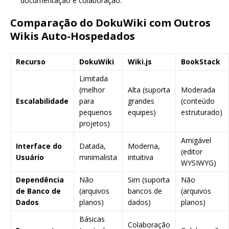
documentação e colaboração.
Comparação do DokuWiki com Outros
Wikis Auto-Hospedados
Recurso
DokuWiki
Wiki.js
BookStack
Limitada
(melhor
Alta (suporta
Moderada
Escalabilidade
para
grandes
(conteúdo
pequenos
equipes)
estruturado)
projetos)
Amigável
Interface do
Datada,
Moderna,
(editor
Usuário
minimalista
intuitiva
WYSIWYG)
Dependência
Não
Sim (suporta
Não
de Banco de
(arquivos
bancos de
(arquivos
Dados
planos)
dados)
planos)
Básicas
Colaboração