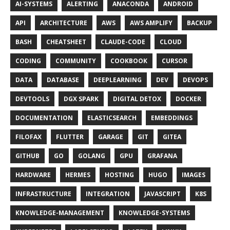
AI-SYSTEMS
ALERTING
ANACONDA
ANDROID
API
ARCHITECTURE
AWS
AWS AMPLIFY
BACKUP
BASH
CHEATSHEET
CLAUDE-CODE
CLOUD
CODING
COMMUNITY
COOKBOOK
CURSOR
DATA
DATABASE
DEEPLEARNING
DEV
DEVOPS
DEVTOOLS
DGX SPARK
DIGITAL DETOX
DOCKER
DOCUMENTATION
ELASTICSEARCH
EMBEDDINGS
FILOFAX
FLUTTER
GARAGE
GIT
GITEA
GITHUB
GO
GOLANG
GPU
GRAFANA
HARDWARE
HERMES
HOSTING
HUGO
IMAGES
INFRASTRUCTURE
INTEGRATION
JAVASCRIPT
K8S
KNOWLEDGE-MANAGEMENT
KNOWLEDGE-SYSTEMS