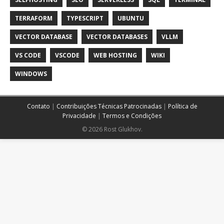
TERRAFORM
TYPESCRIPT
UBUNTU
VECTOR DATABASE
VECTOR DATABASES
VLLM
VS CODE
VSCODE
WEB HOSTING
WIKI
WINDOWS
Contato
|
Contribuições Técnicas Patrocinadas
|
Política de
Privacidade
|
Termos e Condições
© 2026 Rost Glukhov.