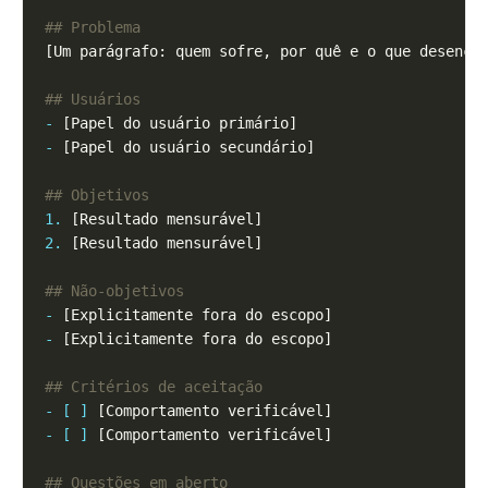
-
-
1.
2.
-
-
- [ ]
- [ ]