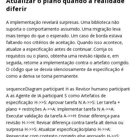
Atualizar o plano quando a realidade
diferir
A implementação revelará surpresas. Uma biblioteca não
suporta o comportamento assumido. Uma migração leva
mais tempo do que o esperado. Um caso de borda estava
faltando nos critérios de aceitação. Quando isso acontece,
atualize a especificação antes de continuar. Corrija os
requisitos ou o plano, obtenha uma revisão rápida e, em
seguida, retome a implementação contra o artefato corrigido.
O código que se desvia silenciosamente da especificação é
como a deriva se torna permanente.
sequenceDiagram participant H as Revisor humano participant
A as Agente de IA participant S como Artefatos de
especificação H->>S: Aprovar tarefa N A->>S: Ler tarefa +
plano + restrições A->>A: Implementar tarefa N A->>A:
Executar validação da tarefa A->>H: Enviar diferença para
revisão H->>H: Revisar diferença contra tarefa alt deriva ou
surpresa H->>S: Atualizar especificação/plano H->>A:
Reexecutar com contexto corrigido else aprovado H->>S: