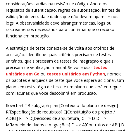
considerações tardias na revisão de código. Anote os
requisitos de autenticação, regras de autorização, limites de
validação de entrada e dados que não devem aparecer nos
logs. A observabilidade deve abranger métricas, logs ou
rastreamentos necessários para confirmar que o recurso
funciona em produção.
A estratégia de teste conecta-se de volta aos critérios de
aceitação. Identifique quais critérios precisam de testes
unitários, quais precisam de testes de integração e quais
precisam de verificação manual. Se você usar
testes
unitários em Go
ou
testes unitários em Python
, nomeie
os pacotes e arquivos de teste que você espera adicionar. Um
plano sem estratégia de teste é um plano que será entregue
com lacunas que você descobrirá em produção.
flowchart TB subgraph plan [Conteúdo do plano de design]
R[Especificação de requisitos] C[Constituição do projeto /
ADRs] R --> D[Decisões de arquitetura] C --> D D -->
M[Modelo de dados e migrações] D --> A[Contratos de API] D