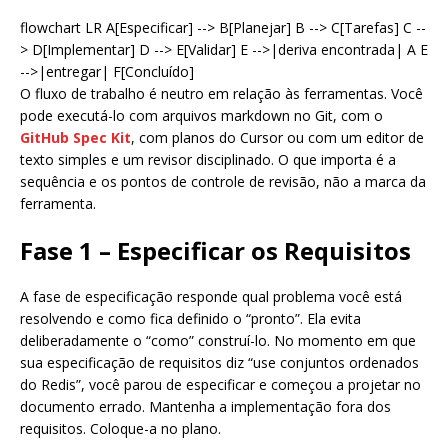
flowchart LR A[Especificar] --> B[Planejar] B --> C[Tarefas] C --
> D[Implementar] D --> E[Validar] E -->|deriva encontrada| A E
-->|entregar| F[Concluído]
O fluxo de trabalho é neutro em relação às ferramentas. Você
pode executá-lo com arquivos markdown no Git, com o
GitHub Spec Kit
, com planos do Cursor ou com um editor de
texto simples e um revisor disciplinado. O que importa é a
sequência e os pontos de controle de revisão, não a marca da
ferramenta.
Fase 1 – Especificar os Requisitos
A fase de especificação responde qual problema você está
resolvendo e como fica definido o “pronto”. Ela evita
deliberadamente o “como” construí-lo. No momento em que
sua especificação de requisitos diz “use conjuntos ordenados
do Redis”, você parou de especificar e começou a projetar no
documento errado. Mantenha a implementação fora dos
requisitos. Coloque-a no plano.