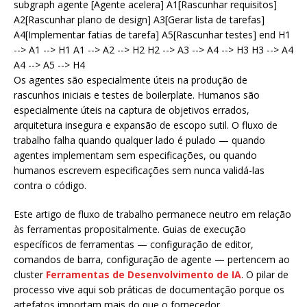
subgraph agente [Agente acelera] A1[Rascunhar requisitos]
A2[Rascunhar plano de design] A3[Gerar lista de tarefas]
A4[Implementar fatias de tarefa] A5[Rascunhar testes] end H1
--> A1 --> H1 A1 --> A2 --> H2 H2 --> A3 --> A4 --> H3 H3 --> A4
A4 --> A5 --> H4
Os agentes são especialmente úteis na produção de
rascunhos iniciais e testes de boilerplate. Humanos são
especialmente úteis na captura de objetivos errados,
arquitetura insegura e expansão de escopo sutil. O fluxo de
trabalho falha quando qualquer lado é pulado — quando
agentes implementam sem especificações, ou quando
humanos escrevem especificações sem nunca validá-las
contra o código.
Este artigo de fluxo de trabalho permanece neutro em relação
às ferramentas propositalmente. Guias de execução
específicos de ferramentas — configuração de editor,
comandos de barra, configuração de agente — pertencem ao
cluster
Ferramentas de Desenvolvimento de IA
. O pilar de
processo vive aqui sob práticas de documentação porque os
artefatos importam mais do que o fornecedor.