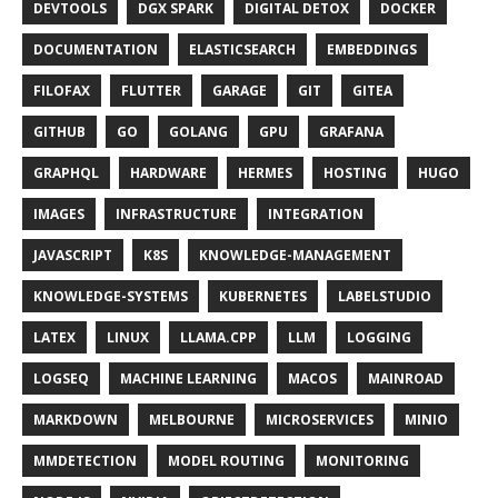
DEVTOOLS
DGX SPARK
DIGITAL DETOX
DOCKER
DOCUMENTATION
ELASTICSEARCH
EMBEDDINGS
FILOFAX
FLUTTER
GARAGE
GIT
GITEA
GITHUB
GO
GOLANG
GPU
GRAFANA
GRAPHQL
HARDWARE
HERMES
HOSTING
HUGO
IMAGES
INFRASTRUCTURE
INTEGRATION
JAVASCRIPT
K8S
KNOWLEDGE-MANAGEMENT
KNOWLEDGE-SYSTEMS
KUBERNETES
LABELSTUDIO
LATEX
LINUX
LLAMA.CPP
LLM
LOGGING
LOGSEQ
MACHINE LEARNING
MACOS
MAINROAD
MARKDOWN
MELBOURNE
MICROSERVICES
MINIO
MMDETECTION
MODEL ROUTING
MONITORING