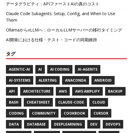
データグラビティ：APIファーストAIの真のコスト
Claude Code Subagents: Setup, Config, and When to Use
Them
OllamaからvLLMへ：ローカルLLMサーバーの移行タイミング
AI開発における仕様・テスト・コードの同期維持
タグ
AGENTIC-AI
AI
AI CODING
AI-AGENTS
AI-SYSTEMS
ALERTING
ANACONDA
ANDROID
API
ARCHITECTURE
AWS
AWS AMPLIFY
BACKUP
BASH
CHEATSHEET
CLAUDE-CODE
CLOUD
CODING
COMMUNITY
COOKBOOK
CURSOR
DATA
DATABASE
DEEPLEARNING
DEV
DEVOPS