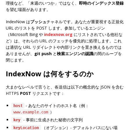
理後など、「来週のいつか」ではなく、
即時のインデックス登録
を望む場面があります。
IndexNow は
プッシュ
チャネルです。あなたが重要視する正規化
URL のリストを POST します。参加しているエンジン
（Microsoft Bing や
indexnow.org
にリストされている他社な
ど）は、それらの URL のフェッチを優先的に処理します。これ
は適切な URL リダイレクトや内部リンクを置き換えるものでは
ありませんが、
git push
と
検索エンジンの認識
の間のループを
閉じます。
IndexNow は何をするのか
大まかなレベルで言うと、各送信は以下の概念的な JSON を含む
HTTPS
POST
リクエストです：
- あなたのサイトのホスト名（例：
host
）
www.example.com
- 事前に生成された秘密の文字列
key
（オプション）- デフォルトパスにない場
keyLocation