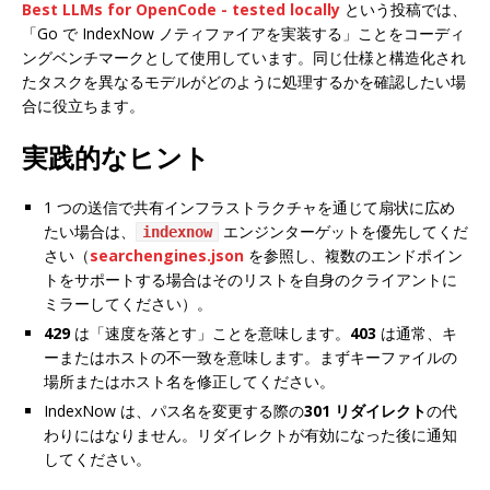
Best LLMs for OpenCode - tested locally
という投稿では、
「Go で IndexNow ノティファイアを実装する」ことをコーディ
ングベンチマークとして使用しています。同じ仕様と構造化され
たタスクを異なるモデルがどのように処理するかを確認したい場
合に役立ちます。
実践的なヒント
1 つの送信で共有インフラストラクチャを通じて扇状に広め
たい場合は、
エンジンターゲットを優先してくだ
indexnow
さい（
searchengines.json
を参照し、複数のエンドポイン
トをサポートする場合はそのリストを自身のクライアントに
ミラーしてください）。
429
は「速度を落とす」ことを意味します。
403
は通常、キ
ーまたはホストの不一致を意味します。まずキーファイルの
場所またはホスト名を修正してください。
IndexNow は、パス名を変更する際の
301 リダイレクト
の代
わりにはなりません。リダイレクトが有効になった後に通知
してください。