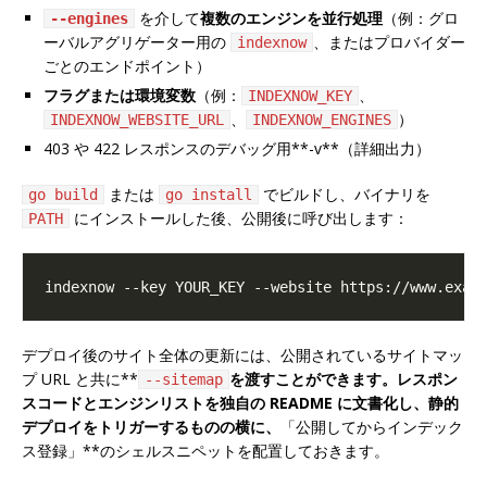
を介して
複数のエンジンを並行処理
（例：グロ
--engines
ーバルアグリゲーター用の
、またはプロバイダー
indexnow
ごとのエンドポイント）
フラグまたは環境変数
（例：
、
INDEXNOW_KEY
、
）
INDEXNOW_WEBSITE_URL
INDEXNOW_ENGINES
403 や 422 レスポンスのデバッグ用**-v**（詳細出力）
または
でビルドし、バイナリを
go build
go install
にインストールした後、公開後に呼び出します：
PATH
デプロイ後のサイト全体の更新には、公開されているサイトマッ
プ URL と共に**
を渡すことができます。レスポン
--sitemap
スコードとエンジンリストを独自の README に文書化し、静的
デプロイをトリガーするものの横に、
「公開してからインデック
ス登録」**のシェルスニペットを配置しておきます。