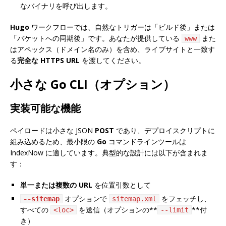
なバイナリを呼び出します。
Hugo
ワークフローでは、自然なトリガーは「ビルド後」または
「バケットへの同期後」です。あなたが提供している
また
www
はアペックス（ドメイン名のみ）を含め、ライブサイトと一致す
る
完全な HTTPS URL
を渡してください。
小さな Go CLI（オプション）
実装可能な機能
ペイロードは小さな JSON
POST
であり、デプロイスクリプトに
組み込めるため、最小限の
Go
コマンドラインツールは
IndexNow に適しています。典型的な設計には以下が含まれま
す：
単一または複数の URL
を位置引数として
オプションで
をフェッチし、
--sitemap
sitemap.xml
すべての
を送信（オプションの**
**付
<loc>
--limit
き）