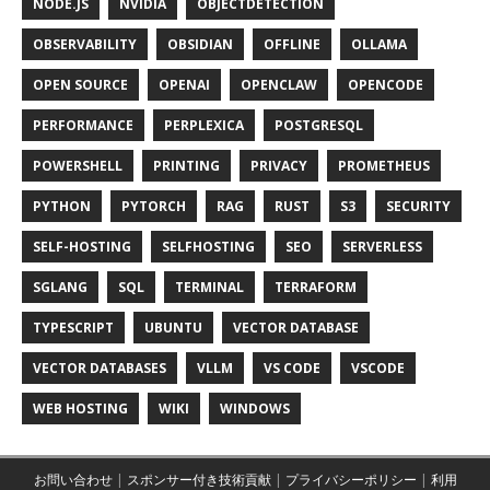
NODE.JS
NVIDIA
OBJECTDETECTION
OBSERVABILITY
OBSIDIAN
OFFLINE
OLLAMA
OPEN SOURCE
OPENAI
OPENCLAW
OPENCODE
PERFORMANCE
PERPLEXICA
POSTGRESQL
POWERSHELL
PRINTING
PRIVACY
PROMETHEUS
PYTHON
PYTORCH
RAG
RUST
S3
SECURITY
SELF-HOSTING
SELFHOSTING
SEO
SERVERLESS
SGLANG
SQL
TERMINAL
TERRAFORM
TYPESCRIPT
UBUNTU
VECTOR DATABASE
VECTOR DATABASES
VLLM
VS CODE
VSCODE
WEB HOSTING
WIKI
WINDOWS
お問い合わせ
|
スポンサー付き技術貢献
|
プライバシーポリシー
|
利用