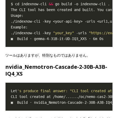
$ cd indexnow-cli 
&&
./indexnow-cli -key <your-api-key> -urls <url1,url
./indexnow-cli -key 
"your_key"
 -urls 
"https://exam
ツールはありますが、特別なものではありません。
nvidia_Nemotron-Cascade-2-30B-A3B-
IQ4_XS
Let
's produce final answer: "CLI tool created at /