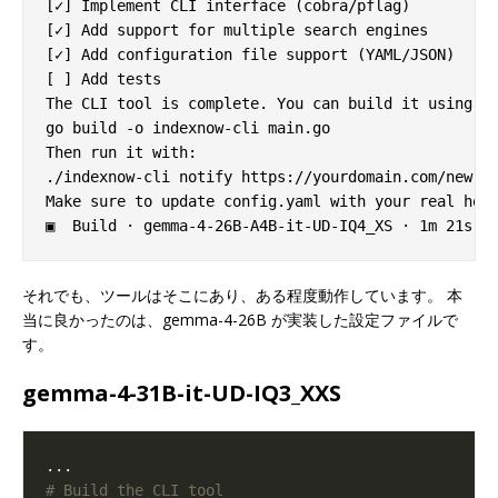
[✓] Implement CLI interface (cobra/pflag)

[✓] Add support for multiple search engines

[✓] Add configuration file support (YAML/JSON)

[ ] Add tests

The CLI tool is complete. You can build it using:

go build -o indexnow-cli main.go

Then run it with:

./indexnow-cli notify https://yourdomain.com/new-ur
Make sure to update config.yaml with your real host
それでも、ツールはそこにあり、ある程度動作しています。 本
当に良かったのは、gemma-4-26B が実装した設定ファイルで
す。
gemma-4-31B-it-UD-IQ3_XXS
# Build the CLI tool