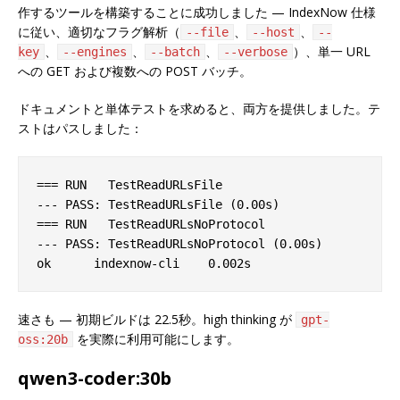
作するツールを構築することに成功しました — IndexNow 仕様
に従い、適切なフラグ解析（
、
、
--file
--host
--
、
、
、
）、単一 URL
key
--engines
--batch
--verbose
への GET および複数への POST バッチ。
ドキュメントと単体テストを求めると、両方を提供しました。テ
ストはパスしました：
=== RUN   TestReadURLsFile

--- PASS: TestReadURLsFile (0.00s)

=== RUN   TestReadURLsNoProtocol

--- PASS: TestReadURLsNoProtocol (0.00s)

速さも — 初期ビルドは 22.5秒。high thinking が
gpt-
を実際に利用可能にします。
oss:20b
qwen3-coder:30b