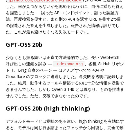
した。何が見つからないかを認める代わりに、自信に満ちた答え
を捏造しました — 誤った API エンドポイント、誤った認証方
法。再度検索を促すと、また別の 404 を返す URL を指す2つ目
の捏造された答えを生成しました。報告された情報は誤りでし
た。これが最も避けたくなる失敗モードです。
GPT-OSS 20b
少なくとも振る舞いは正直で方法論的でした。長い WebFetch
呼び出しの連鎖を試み —
、各種 GitHub リポジ
indexnow.org
トリ、Bing 自身のページ — ほとんどすべてで 404 や
Cloudflare のブロックに遭遇しました。各失敗を透明に記録しま
した。結局、動作するツールを構築するのに十分な情報を収集で
きませんでした。しかし Qwen 3 14b とは異なり、ものを捏造ま
せんでした。ただ、突破できなかったのです。
GPT-OSS 20b (high thinking)
デフォルトモードとは意味のある違い。high thinking を有効にす
ると、モデルは同じ行き詰まったフェッチから回復し、完全で動