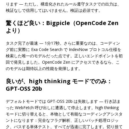
ります — ただし、構造化されたルール遵守タスクでの出力は、
検証なしで信用してはいけません。検証は必須です。
驚くほど良い：Bigpicle（OpenCode Zen
より）
タスク完了が最速 — 1分17秒。さらに重要なのは、コーディン
グ前に実際に Exa Code Search で IndexNow プロトコル仕様を
検索した唯一のモデルだった点です。正しいエンドポイントを初
回で発見しました。OpenCode Zen にアクセスできるなら、こ
のモデルは期待以上の性能を発揮します。
良いが、high thinking モードでのみ：
GPT-OSS 20b
デフォルトモードでは GPT-OSS 20b は失敗します — 行き詰ま
った WebFetch 呼び出しに遭遇して停止します。high thinking
モードに切り替えると、本物として有能なコーディングアシスタ
ントになります：完全なフラグ解析、正しいバッチ処理ロジッ
ク、パスする単体テスト、すべてが迅速に完了します。切り捨て