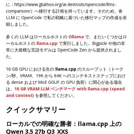
に：https://www.glukhov.org/ai-devtools/opencode/llms-
comparison/）へ移行する計画を持っています。そのため、各
LLM に OpenCode で私の戦略に基づいた移行マップの作成を依
頼しました。
多くの LLM はローカルホストの
Ollama
で、またいくつかはロ
ーカルホストの
llama.cpp
で実行しました。Bigpicle や他の非
常に大規模な言語モデルは OpenCode Zen から提供されまし
た。
16 GB GPU における生の
llama.cpp
のスループット（トーク
ン/秒、VRAM、19K から 64K へのコンテキストステップにおけ
る dense および MoE GGUF の GPU 負荷）に関心がある場合
は、
16 GB VRAM LLM ベンチマーク with llama.cpp (speed
and context)
を参照してください。
クイックサマリー
ローカルでの明確な勝者：llama.cpp 上の
Qwen 3.5 27b Q3_XXS