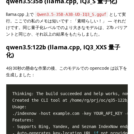
qwen3.5:35b (llama.cpp, IQ3_S 量子化)
llama.cpp 上で
として実
Qwen3.5-35B-A3B-UD-IQ3_S.gguf
行。ここでの私のメモは短いです：「素晴らしい！」 — それだ
けです。同じ量子化レベルでのより大きなモデルは、27b バリア
ントと同じか、それ以上の結果をもたらしました。
qwen3.5:122b (llama.cpp, IQ3_XXS 量子
化)
4分30秒の懸命な作業の後、このモデルでの opencode は以下を
生成しました：
./indexnow -host example.com -key YOUR_API_KEY -ur
- Auto-generates key-location URL 
if