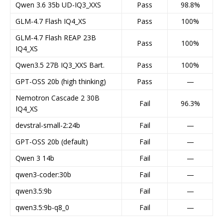
Qwen 3.6 35b UD-IQ3_XXS
Pass
98.8%
GLM-4.7 Flash IQ4_XS
Pass
100%
GLM-4.7 Flash REAP 23B
Pass
100%
IQ4_XS
Qwen3.5 27B IQ3_XXS Bart.
Pass
100%
GPT-OSS 20b (high thinking)
Pass
—
Nemotron Cascade 2 30B
Fail
96.3%
IQ4_XS
devstral-small-2:24b
Fail
—
GPT-OSS 20b (default)
Fail
—
Qwen 3 14b
Fail
—
qwen3-coder:30b
Fail
—
qwen3.5:9b
Fail
—
qwen3.5:9b-q8_0
Fail
—