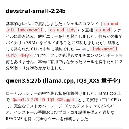
devstral-small-2:24b
基本的なレベルで混乱しました：シェルのコマンド（
go mod
、
）を直接
ファ
init indexnowcli
go mod tidy
go.mod
イルに書き込み、解析エラーを引き起こしました。何らかの形で
バイナリ（7.9M）をビルドすることに成功しましたが、結果と
して得られた CLI は非常に単純でした — 単に
indexnowcli
だけで、フラグ処理もマルチエンジンサポートも
<url> <key>
何もありません。本当に有用ではなかったツールを得るために 2
分59秒 + 1分28秒かかりました。
qwen3.5:27b (llama.cpp, IQ3_XXS 量子化)
ローカルランナーの中で最も私を印象付けました。llama.cpp 上
で
として実行（主に CPU）
Qwen3.5-27B-UD-IQ3_XXS.gguf
し、完全なテストカバーレージ（8つのテストすべてがパス）
と、インストール手順およびプロトコル説明を備えた適切な
README を持つ完全なツールを作成しました：