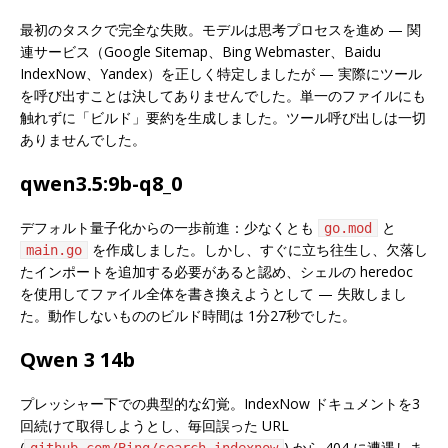
最初のタスクで完全な失敗。モデルは思考プロセスを進め — 関
連サービス（Google Sitemap、Bing Webmaster、Baidu
IndexNow、Yandex）を正しく特定しましたが — 実際にツール
を呼び出すことは決してありませんでした。単一のファイルにも
触れずに「ビルド」要約を生成しました。ツール呼び出しは一切
ありませんでした。
qwen3.5:9b-q8_0
デフォルト量子化からの一歩前進：少なくとも
と
go.mod
を作成しました。しかし、すぐに立ち往生し、欠落し
main.go
たインポートを追加する必要があると認め、シェルの heredoc
を使用してファイル全体を書き換えようとして — 失敗しまし
た。動作しないもののビルド時間は 1分27秒でした。
Qwen 3 14b
プレッシャー下での典型的な幻覚。IndexNow ドキュメントを3
回続けて取得しようとし、毎回誤った URL
(
) から 404 に遭遇しま
github.com/Bing/search-indexnow