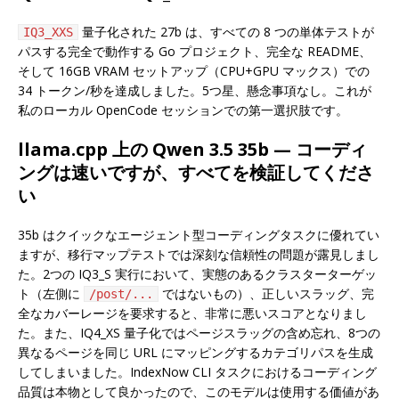
量子化された 27b は、すべての 8 つの単体テストが
IQ3_XXS
パスする完全で動作する Go プロジェクト、完全な README、
そして 16GB VRAM セットアップ（CPU+GPU マックス）での
34 トークン/秒を達成しました。5つ星、懸念事項なし。これが
私のローカル OpenCode セッションでの第一選択肢です。
llama.cpp 上の Qwen 3.5 35b — コーディ
ングは速いですが、すべてを検証してくださ
い
35b はクイックなエージェント型コーディングタスクに優れてい
ますが、移行マップテストでは深刻な信頼性の問題が露見しまし
た。2つの IQ3_S 実行において、実態のあるクラスターターゲッ
ト（左側に
ではないもの）、正しいスラッグ、完
/post/...
全なカバーレージを要求すると、非常に悪いスコアとなりまし
た。また、IQ4_XS 量子化ではページスラッグの含め忘れ、8つの
異なるページを同じ URL にマッピングするカテゴリパスを生成
してしまいました。IndexNow CLI タスクにおけるコーディング
品質は本物として良かったので、このモデルは使用する価値があ