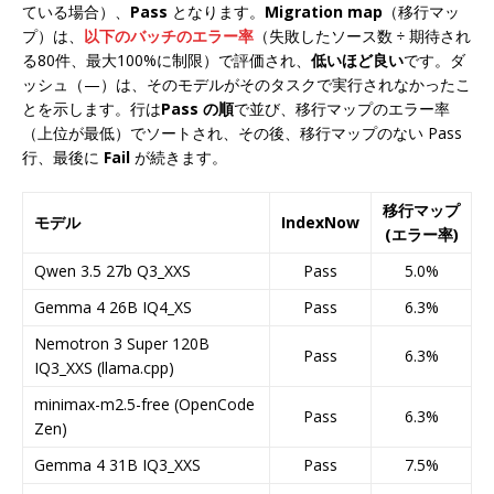
ている場合）、
Pass
となります。
Migration map
（移行マッ
プ）は、
以下のバッチのエラー率
（失敗したソース数 ÷ 期待され
る80件、最大100%に制限）で評価され、
低いほど良い
です。ダ
ッシュ（—）は、そのモデルがそのタスクで実行されなかったこ
とを示します。行は
Pass の順
で並び、移行マップのエラー率
（上位が最低）でソートされ、その後、移行マップのない Pass
行、最後に
Fail
が続きます。
移行マップ
モデル
IndexNow
(エラー率)
Qwen 3.5 27b Q3_XXS
Pass
5.0%
Gemma 4 26B IQ4_XS
Pass
6.3%
Nemotron 3 Super 120B
Pass
6.3%
IQ3_XXS (llama.cpp)
minimax-m2.5-free (OpenCode
Pass
6.3%
Zen)
Gemma 4 31B IQ3_XXS
Pass
7.5%