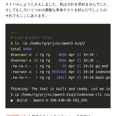
ストールしようとさえしました… 私はそれを求めませんでした、
そしてむしろいくつかの素敵な単体テストを好んだでしょうが、
それでもここにあります。
# List project files
total 
8408
drwxrwxr-x  
2
 rg rg    
4096
 Apr 
21
drwxrwxr-x 
30
 rg rg    
4096
 Apr 
21
-rw-rw-r--  
1
 rg rg      
45
 Apr 
21
-rwxrwxr-x  
1
 rg rg 
8581826
 Apr 
21
-rw-rw-r--  
1
 rg rg   
10417
 Apr 
21
$ cp /home/rg/prj/oc/qwen3.6iq3/indexnow-cli /usr/