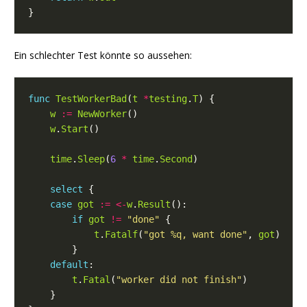
Ein schlechter Test könnte so aussehen:
func
TestWorkerBad
(
t
*
testing
.
T
w
:=
NewWorker
w
.
Start
time
.
Sleep
(
6
*
time
.
Second
select
case
got
:=
<-
w
.
Result
if
got
!=
"done"
t
.
Fatalf
(
"got %q, want done"
, 
got
default
t
.
Fatal
(
"worker did not finish"