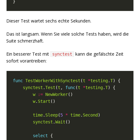
Dieser Test wartet sechs echte Sekunden.
Das ist langsam. Wenn Sie viele solche Tests haben, wird die
Suite schmerzhaft.
Ein besserer Test mit
kann die gefälschte Zeit
synctest
sofort vorantreiben:
func
TestWorkerWithSynctest
(
t
*
testing
.
T
synctest
.
Test
(
t
, 
func
(
t
*
testing
.
T
w
:=
NewWorker
w
.
Start
time
.
Sleep
(
5
*
time
.
Second
synctest
.
Wait
select