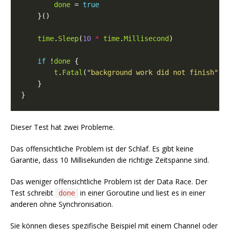
done
 = 
true
time
.
Sleep
(
10
*
time
.
Millisecond
if
 !
done
t
.
Fatal
(
"background work did not finish"
Dieser Test hat zwei Probleme.
Das offensichtliche Problem ist der Schlaf. Es gibt keine
Garantie, dass 10 Millisekunden die richtige Zeitspanne sind.
Das weniger offensichtliche Problem ist der Data Race. Der
Test schreibt
in einer Goroutine und liest es in einer
done
anderen ohne Synchronisation.
Sie können dieses spezifische Beispiel mit einem Channel oder