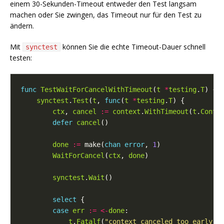
einem 30-Sekunden-Timeout entweder den Test langsam
machen oder Sie zwingen, das Timeout nur für den Test zu
ändern.
Mit
können Sie die echte Timeout-Dauer schnell
synctest
testen:
func
TestWaitForCancelWithTimeout
(
t
*
testing
.
T
synctest
.
Test
(
t
, 
func
(
t
*
testing
.
T
ctx
, 
cancel
:=
context
.
WithTimeout
(
t
.
Conte
defer
cancel
done
:=
 make(
chan
error
, 
1
WaitForCancel
(
ctx
, 
done
synctest
.
Wait
select
case
err
:=
<-
done
t
.
Fatalf
(
"context canceled too early: 