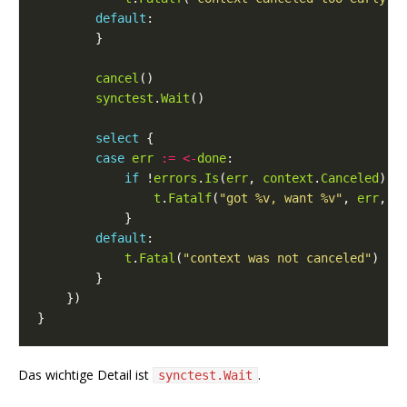
default
cancel
synctest
.
Wait
select
case
err
:=
<-
done
if
 !
errors
.
Is
(
err
, 
context
.
Canceled
t
.
Fatalf
(
"got %v, want %v"
, 
err
, 
c
default
t
.
Fatal
(
"context was not canceled"
Das wichtige Detail ist
.
synctest.Wait