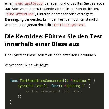
einer
beheben, und oft sollten Sie das auch
sync.WaitGroup
tun. Aber wenn der zu testende Code Timer, Kontextfristen,
, Hintergrundarbeiter oder verzögerte
time.AfterFunc
Bereinigung verwendet, kann der Test dennoch umständlich
werden – und genau dort hilft
.
testing/synctest
Die Kernidee: Führen Sie den Test
innerhalb einer Blase aus
Eine Synctest-Blase isoliert die darin erstellten Goroutinen.
Verwenden Sie es wie folgt:
func
TestSomethingConcurrent
(
t
*
testing
.
T
synctest
.
Test
(
t
, 
func
(
t
*
testing
.
T