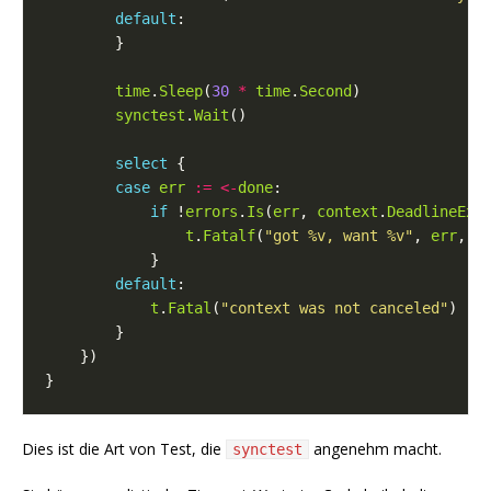
default
time
.
Sleep
(
30
*
time
.
Second
synctest
.
Wait
select
case
err
:=
<-
done
if
 !
errors
.
Is
(
err
, 
context
.
DeadlineExc
t
.
Fatalf
(
"got %v, want %v"
, 
err
, 
c
default
t
.
Fatal
(
"context was not canceled"
Dies ist die Art von Test, die
angenehm macht.
synctest