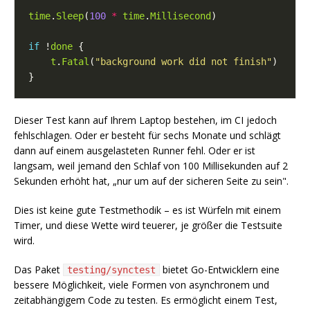
time
.
Sleep
(
100
*
time
.
Millisecond
if
 !
done
t
.
Fatal
(
"background work did not finish"
Dieser Test kann auf Ihrem Laptop bestehen, im CI jedoch
fehlschlagen. Oder er besteht für sechs Monate und schlägt
dann auf einem ausgelasteten Runner fehl. Oder er ist
langsam, weil jemand den Schlaf von 100 Millisekunden auf 2
Sekunden erhöht hat, „nur um auf der sicheren Seite zu sein".
Dies ist keine gute Testmethodik – es ist Würfeln mit einem
Timer, und diese Wette wird teuerer, je größer die Testsuite
wird.
Das Paket
bietet Go-Entwicklern eine
testing/synctest
bessere Möglichkeit, viele Formen von asynchronem und
zeitabhängigem Code zu testen. Es ermöglicht einem Test,