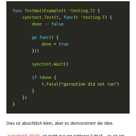
func
TestWaitExample
(
t
*
testing
.
T
synctest
.
Test
(
t
, 
func
(
t
*
testing
.
T
done
:=
false
go
func
done
 = 
true
synctest
.
Wait
if
 !
done
t
.
Fatal
(
"goroutine did not run"
Dies ist absichtlich klein, aber es demonstriert die Idee.
ist nicht nur ein netterer Schlaf – es ist ein