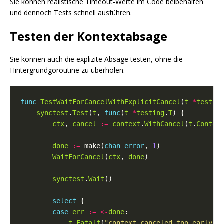
Sie können realistische Timeout-Werte im Code beibehalten
und dennoch Tests schnell ausführen.
Testen der Kontextabsage
Sie können auch die explizite Absage testen, ohne die
Hintergrundgoroutine zu überholen.
func
TestWaitForCancelWithExplicitCancel
(
t
*
testin
synctest
.
Test
(
t
, 
func
(
t
*
testing
.
T
ctx
, 
cancel
:=
context
.
WithCancel
(
t
.
Contex
done
:=
 make(
chan
error
, 
1
WaitForCancel
(
ctx
, 
done
synctest
.
Wait
select
case
err
:=
<-
done
t
.
Fatalf
(
"context canceled too early: 