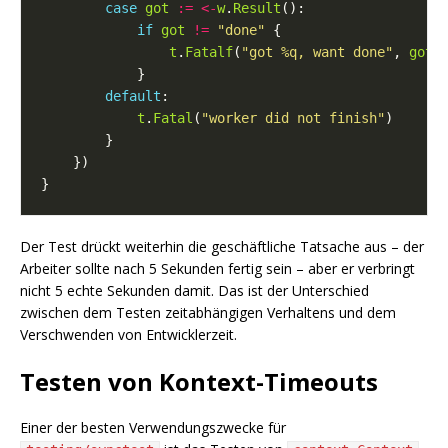
case
got
:=
<-
w
.
Result
if
got
!=
"done"
t
.
Fatalf
(
"got %q, want done"
, 
got
default
t
.
Fatal
(
"worker did not finish"
Der Test drückt weiterhin die geschäftliche Tatsache aus – der
Arbeiter sollte nach 5 Sekunden fertig sein – aber er verbringt
nicht 5 echte Sekunden damit. Das ist der Unterschied
zwischen dem Testen zeitabhängigen Verhaltens und dem
Verschwenden von Entwicklerzeit.
Testen von Kontext-Timeouts
Einer der besten Verwendungszwecke für