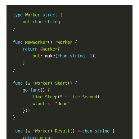
type
Worker
struct
out
chan
string
func
NewWorker
() 
*
Worker
return
&
Worker
out
: make(
chan
string
, 
1
func
 (
w
*
Worker
) 
Start
go
func
time
.
Sleep
(
5
*
time
.
Second
w
.
out
<-
"done"
func
 (
w
*
Worker
) 
Result
() 
<-
chan
string
return
w
.
out