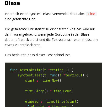
Blase
Innerhalb einer Synctest-Blase verwendet das Paket
time
eine gefälschte Uhr.
Die gefälschte Uhr startet zu einer festen Zeit. Sie wird nur
dann vorangebracht, wenn jede Goroutine in der Blase
dauerhaft blockiert ist und die Zeit voranschreiten muss, um
etwas zu entblockieren.
Das bedeutet, dass dieser Test schnell ist:
func
TestFakeTime
(
t
*
testing
.
T
synctest
.
Test
(
t
, 
func
(
t
*
testing
.
T
start
:=
time
.
Now
time
.
Sleep
(
1
*
time
.
Hour
elapsed
:=
time
.
Since
(
start
if
elapsed
!=
time
.
Hour