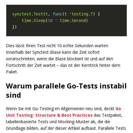
synctest
.
Test
(
t
, 
func
(
t
*
testing
.
T
time
.
Sleep
(
10
*
time
.
Second
Dies lässt Ihren Test nicht 10 echte Sekunden warten.
Innerhalb der Synctest-Blase kann die Zeit sofort
voranschreiten, wenn die Blase blockiert ist und auf den
Fortschritt der Zeit wartet – das ist der Kerntrick hinter dem
Paket.
Warum parallele Go-Tests instabil
sind
Wenn Sie mit Go-Testing im Allgemeinen neu sind, deckt
Go
Unit Testing: Structure & Best Practices
das Testpaket,
tabellenbasierte Tests und Mocking-Muster ab, die die
Grundlage bilden, auf der dieser Artikel aufbaut. Parallele Tests