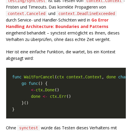
ist das Testen von
-
testing/synctest
context.Context
Fristen und Timeouts. Das korrekte Propagieren von
und
context.Canceled
context.DeadlineExceeded
durch Service- und Handler-Schichten wird in
Go Error
Handling Architecture: Boundaries and Patterns
eingehend behandelt – synctest ermöglicht es Ihnen, dieses
Verhalten zu überprüfen, ohne dass echte Zeit vergeht.
Hier ist eine einfache Funktion, die wartet, bis ein Kontext
abgesagt wird:
func
WaitForCancel
(
ctx
context
.
Context
, 
done
chan
<
go
func
<-
ctx
.
Done
done
<-
ctx
.
Err
Ohne
würde das Testen dieses Verhaltens mit
synctest