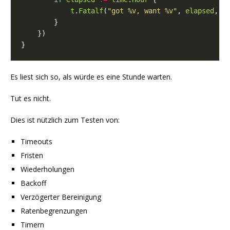
t
.
Fatalf
(
"got %v, want %v"
, 
elapsed
, 
t
Es liest sich so, als würde es eine Stunde warten.
Tut es nicht.
Dies ist nützlich zum Testen von:
Timeouts
Fristen
Wiederholungen
Backoff
Verzögerter Bereinigung
Ratenbegrenzungen
Timern