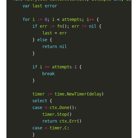
var
last
error
for
i
:=
0
; 
i
 < 
attempts
; 
i
++
if
err
:=
fn
(); 
err
!=
nil
last
 = 
err
		} 
else
return
nil
if
i
==
attempts
-
1
break
timer
:=
time
.
NewTimer
(
delay
select
case
<-
ctx
.
Done
timer
.
Stop
return
ctx
.
Err
case
<-
timer
.
C