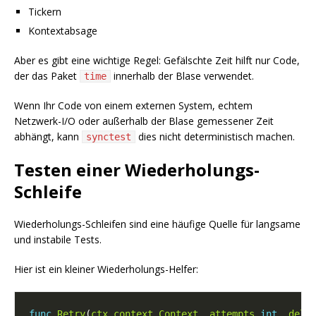
Tickern
Kontextabsage
Aber es gibt eine wichtige Regel: Gefälschte Zeit hilft nur Code,
der das Paket
innerhalb der Blase verwendet.
time
Wenn Ihr Code von einem externen System, echtem
Netzwerk-I/O oder außerhalb der Blase gemessener Zeit
abhängt, kann
dies nicht deterministisch machen.
synctest
Testen einer Wiederholungs-
Schleife
Wiederholungs-Schleifen sind eine häufige Quelle für langsame
und instabile Tests.
Hier ist ein kleiner Wiederholungs-Helfer:
func
Retry
(
ctx
context
.
Context
, 
attempts
int
, 
dela