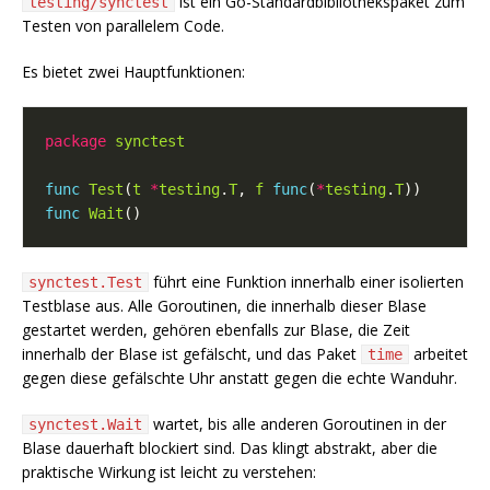
ist ein Go-Standardbibliothekspaket zum
testing/synctest
Testen von parallelem Code.
Es bietet zwei Hauptfunktionen:
package
synctest
func
Test
(
t
*
testing
.
T
, 
f
func
(
*
testing
.
T
func
Wait
führt eine Funktion innerhalb einer isolierten
synctest.Test
Testblase aus. Alle Goroutinen, die innerhalb dieser Blase
gestartet werden, gehören ebenfalls zur Blase, die Zeit
innerhalb der Blase ist gefälscht, und das Paket
arbeitet
time
gegen diese gefälschte Uhr anstatt gegen die echte Wanduhr.
wartet, bis alle anderen Goroutinen in der
synctest.Wait
Blase dauerhaft blockiert sind. Das klingt abstrakt, aber die
praktische Wirkung ist leicht zu verstehen: