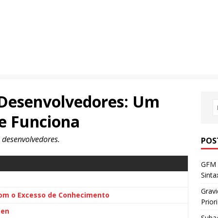
 Desenvolvedores: Um
e Funciona
 desenvolvedores.
POS
GFM 
Sint
Gravi
Com o Excesso de Conhecimento
Prior
ten
Subag