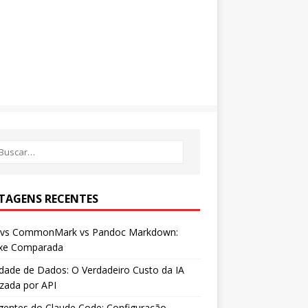
TAGENS RECENTES
vs CommonMark vs Pandoc Markdown:
axe Comparada
dade de Dados: O Verdadeiro Custo da IA
izada por API
entes do Claude Code: Configuração,