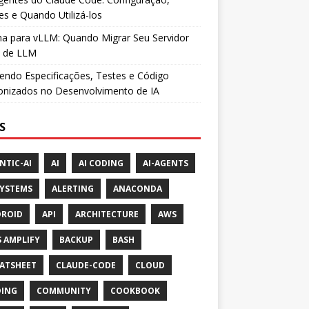
es e Quando Utilizá-los
a para vLLM: Quando Migrar Seu Servidor
l de LLM
ndo Especificações, Testes e Código
onizados no Desenvolvimento de IA
S
NTIC-AI
AI
AI CODING
AI-AGENTS
SYSTEMS
ALERTING
ANACONDA
ROID
API
ARCHITECTURE
AWS
 AMPLIFY
BACKUP
BASH
ATSHEET
CLAUDE-CODE
CLOUD
ING
COMMUNITY
COOKBOOK