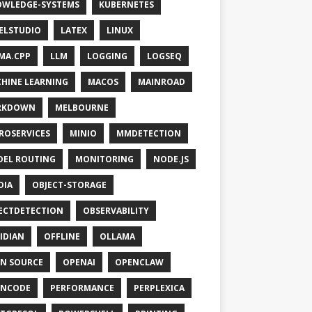
WLEDGE-SYSTEMS
KUBERNETES
ELSTUDIO
LATEX
LINUX
MA.CPP
LLM
LOGGING
LOGSEQ
HINE LEARNING
MACOS
MAINROAD
RKDOWN
MELBOURNE
ROSERVICES
MINIO
MMDETECTION
EL ROUTING
MONITORING
NODE.JS
DIA
OBJECT-STORAGE
ECTDETECTION
OBSERVABILITY
IDIAN
OFFLINE
OLLAMA
N SOURCE
OPENAI
OPENCLAW
ENCODE
PERFORMANCE
PERPLEXICA