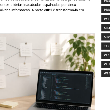
POS
voritos e ideias inacabadas espalhadas por cinco
salvar a informação. A parte difícil é transformá-la em
PRI
PY
SEL
SER
TER
VEC
VLL
WEB