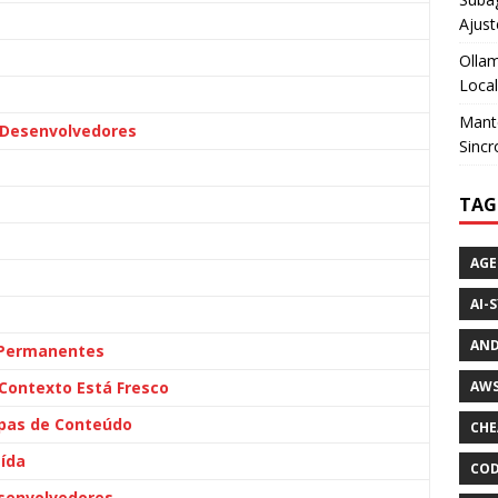
Ajust
Ollam
Loca
Mante
 Desenvolvedores
Sincr
TAG
AGE
AI-
AND
 Permanentes
 Contexto Está Fresco
AWS
apas de Conteúdo
CHE
aída
COD
senvolvedores