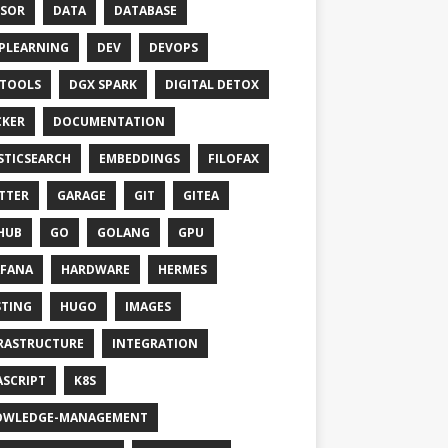
SOR
DATA
DATABASE
PLEARNING
DEV
DEVOPS
TOOLS
DGX SPARK
DIGITAL DETOX
KER
DOCUMENTATION
STICSEARCH
EMBEDDINGS
FILOFAX
TTER
GARAGE
GIT
GITEA
HUB
GO
GOLANG
GPU
FANA
HARDWARE
HERMES
TING
HUGO
IMAGES
RASTRUCTURE
INTEGRATION
ASCRIPT
K8S
OWLEDGE-MANAGEMENT