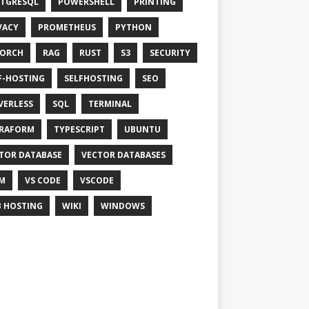
TGRESQL
POWERSHELL
PRINTING
VACY
PROMETHEUS
PYTHON
TORCH
RAG
RUST
S3
SECURITY
F-HOSTING
SELFHOSTING
SEO
VERLESS
SQL
TERMINAL
RAFORM
TYPESCRIPT
UBUNTU
TOR DATABASE
VECTOR DATABASES
M
VS CODE
VSCODE
 HOSTING
WIKI
WINDOWS