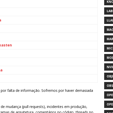
KNO
LAB
a
LLA
MAC
MA
lkasten
MIC
MOD
NVI
na
OBJ
OBS
por falta de informação. Sofremos por haver demasiada
OPE
OP
 de mudança (pull requests), incidentes em produção,
gramas de arquitetura, comentários no código, threads no