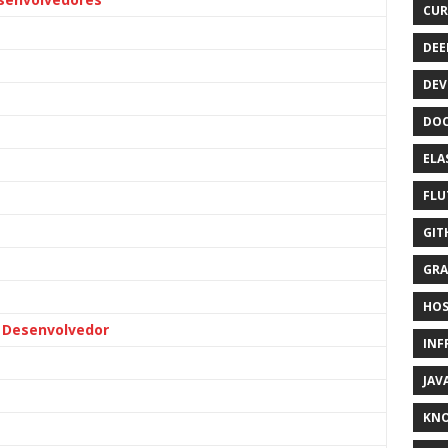
CUR
DEE
DEV
DOC
ELA
FLU
GIT
GRA
HOS
 Desenvolvedor
INF
JAV
KN