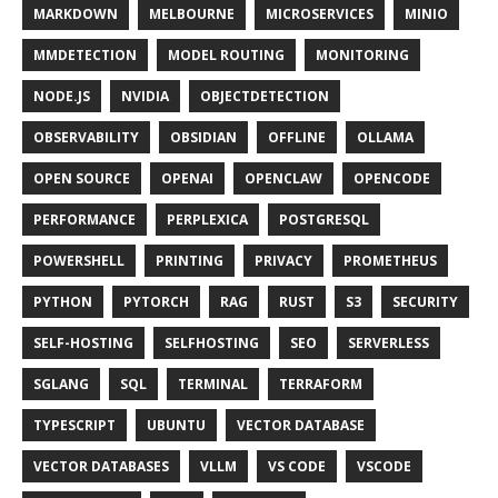
MARKDOWN
MELBOURNE
MICROSERVICES
MINIO
MMDETECTION
MODEL ROUTING
MONITORING
NODE.JS
NVIDIA
OBJECTDETECTION
OBSERVABILITY
OBSIDIAN
OFFLINE
OLLAMA
OPEN SOURCE
OPENAI
OPENCLAW
OPENCODE
PERFORMANCE
PERPLEXICA
POSTGRESQL
POWERSHELL
PRINTING
PRIVACY
PROMETHEUS
PYTHON
PYTORCH
RAG
RUST
S3
SECURITY
SELF-HOSTING
SELFHOSTING
SEO
SERVERLESS
SGLANG
SQL
TERMINAL
TERRAFORM
TYPESCRIPT
UBUNTU
VECTOR DATABASE
VECTOR DATABASES
VLLM
VS CODE
VSCODE