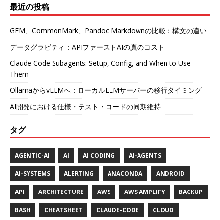
最近の投稿
GFM、CommonMark、Pandoc Markdownの比較：構文の違い
データグラビティ：APIファーストAIの真のコスト
Claude Code Subagents: Setup, Config, and When to Use
Them
OllamaからvLLMへ：ローカルLLMサーバーの移行タイミング
AI開発における仕様・テスト・コードの同期維持
タグ
AGENTIC-AI
AI
AI CODING
AI-AGENTS
AI-SYSTEMS
ALERTING
ANACONDA
ANDROID
API
ARCHITECTURE
AWS
AWS AMPLIFY
BACKUP
BASH
CHEATSHEET
CLAUDE-CODE
CLOUD