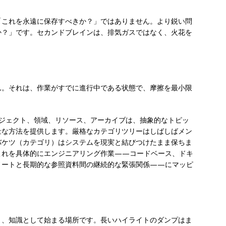
「これを永遠に保存すべきか？」ではありません。より鋭い問
か？」です。セカンドブレインは、排気ガスではなく、火花を
ん。それは、作業がすでに進行中である状態で、摩擦を最小限
ロジェクト、領域、リソース、アーカイブは、抽象的なトピッ
量な方法を提供します。厳格なカテゴリツリーはしばしばメン
バケツ（カテゴリ）はシステムを現実と結びつけたまま保ちま
れを具体的にエンジニアリング作業——コードベース、ドキ
ノートと長期的な参照資料間の継続的な緊張関係——にマッピ
り、知識として始まる場所です。長いハイライトのダンプはま