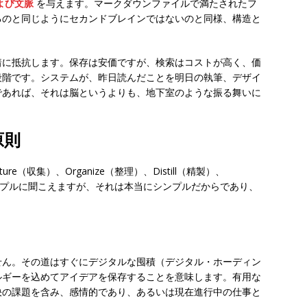
よび文脈
を与えます。マークダウンファイルで満たされたフ
るのと同じようにセカンドブレインではないのと同様、構造と
着に抵抗します。保存は安価ですが、検索はコストが高く、価
段階です。システムが、昨日読んだことを明日の執筆、デザイ
であれば、それは脳というよりも、地下室のような振る舞いに
原則
e（収集）、Organize（整理）、Distill（精製）、
シンプルに聞こえますが、それは本当にシンプルだからであり、
せん。その道はすぐにデジタルな囤積（デジタル・ホーディン
ルギーを込めてアイデアを保存することを意味します。有用な
決の課題を含み、感情的であり、あるいは現在進行中の仕事と