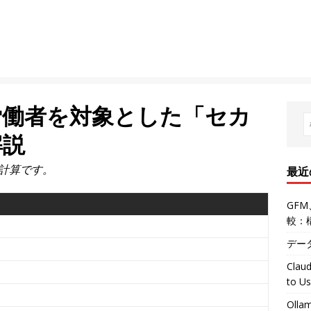
労働者を対象とした「セカ
解説
計算です。
最近
GFM
較：
デー
Claud
to U
Oll