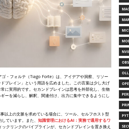
MAC
MA
MIC
MOD
NVI
OBS
OL
・フォルテ（Tiago Forte）は、アイデアや洞察、リソー
ンドブレイン」という用語を広めました。この言葉は少し大げ
OP
非常に実用的です。セカンドブレインは思考を外部化し、生物
PER
ルギーを減らし、解釈、関連付け、出力に集中できるようにし
PRI
事以上の文脈を求めている場合に、ツール、セルフホスト型
PY
約しています。また、
知識管理におけるAI：実務で通用するワ
ィックリンクのパイプラインが、セカンドブレインを置き換え
SEC