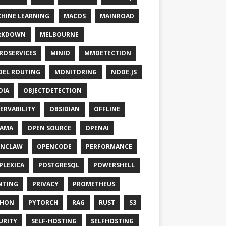
HINE LEARNING
MACOS
MAINROAD
RKDOWN
MELBOURNE
ROSERVICES
MINIO
MMDETECTION
EL ROUTING
MONITORING
NODE.JS
DIA
OBJECTDETECTION
ERVABILITY
OBSIDIAN
OFFLINE
LAMA
OPEN SOURCE
OPENAI
ENCLAW
OPENCODE
PERFORMANCE
PLEXICA
POSTGRESQL
POWERSHELL
NTING
PRIVACY
PROMETHEUS
THON
PYTORCH
RAG
RUST
S3
URITY
SELF-HOSTING
SELFHOSTING