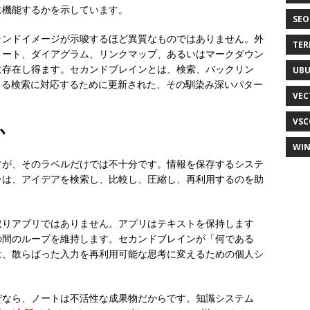
に機能するかを示しています。
SEO
ランドイメージが示唆するほど異質なものではありません。外
TER
ノート、ダイアグラム、リンクマップ、あるいはマークダウン
に存在し得ます。セカンドブレインとは、検索、バックリン
UB
よる検索に対応するために更新された、その馴染み深いパター
VEC
VSC
か
WI
すが、そのラベルだけでは不十分です。情報を保存するシステ
ンは、アイデアを検索し、比較し、圧縮し、再利用するのを助
取りアプリではありません。アプリはテキストを保持します
の間のループを維持します。セカンドブレインが「何である
は、散らばった入力を再利用可能な思考に変えるための個人シ
ぜなら、ノートは不活性な成果物だからです。知識システム