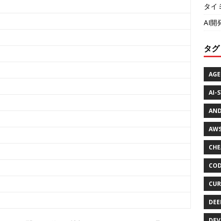
タイ
AI
タグ
AGE
AI-
AND
AWS
CHE
COD
CUR
DEE
DEV