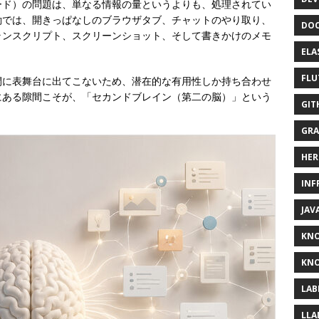
ード）の問題は、単なる情報の量というよりも、処理されてい
働では、開きっぱなしのブラウザタブ、チャットのやり取り、
DOC
ランスクリプト、スクリーンショット、そして書きかけのメモ
ELA
FLU
間に表舞台に出てこないため、潜在的な有用性しか持ち合わせ
にある隙間こそが、「セカンドブレイン（第二の脳）」という
GIT
GRA
HER
INF
JAV
KN
KNO
LAB
LLA