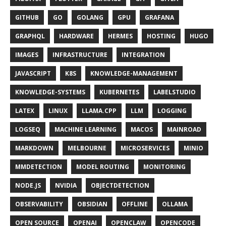
GITHUB
GO
GOLANG
GPU
GRAFANA
GRAPHQL
HARDWARE
HERMES
HOSTING
HUGO
IMAGES
INFRASTRUCTURE
INTEGRATION
JAVASCRIPT
K8S
KNOWLEDGE-MANAGEMENT
KNOWLEDGE-SYSTEMS
KUBERNETES
LABELSTUDIO
LATEX
LINUX
LLAMA.CPP
LLM
LOGGING
LOGSEQ
MACHINE LEARNING
MACOS
MAINROAD
MARKDOWN
MELBOURNE
MICROSERVICES
MINIO
MMDETECTION
MODEL ROUTING
MONITORING
NODE.JS
NVIDIA
OBJECTDETECTION
OBSERVABILITY
OBSIDIAN
OFFLINE
OLLAMA
OPEN SOURCE
OPENAI
OPENCLAW
OPENCODE