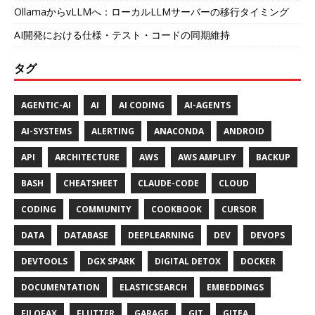
OllamaからvLLMへ：ローカルLLMサーバーの移行タイミング
AI開発における仕様・テスト・コードの同期維持
タグ
AGENTIC-AI
AI
AI CODING
AI-AGENTS
AI-SYSTEMS
ALERTING
ANACONDA
ANDROID
API
ARCHITECTURE
AWS
AWS AMPLIFY
BACKUP
BASH
CHEATSHEET
CLAUDE-CODE
CLOUD
CODING
COMMUNITY
COOKBOOK
CURSOR
DATA
DATABASE
DEEPLEARNING
DEV
DEVOPS
DEVTOOLS
DGX SPARK
DIGITAL DETOX
DOCKER
DOCUMENTATION
ELASTICSEARCH
EMBEDDINGS
FILOFAX
FLUTTER
GARAGE
GIT
GITEA