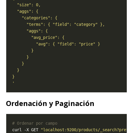
'
Ordenación y Paginación
# Ordenar por campo
curl -X GET 
"localhost:9200/products/_search?prett