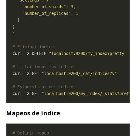
'
# Eliminar índice
curl -X DELETE 
"localhost:9200/my_index?pretty"
# Listar todos los índices
curl -X GET 
"localhost:9200/_cat/indices?v"
# Estadísticas del índice
curl -X GET 
"localhost:9200/my_index/_stats?pretty
Mapeos de índice
# Definir mapeo