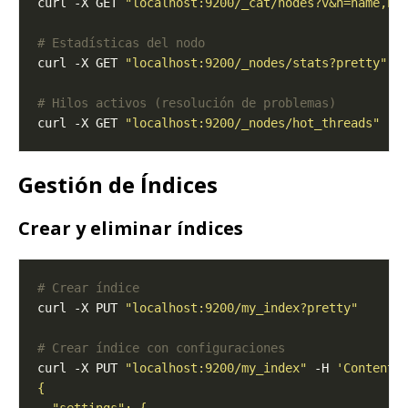
curl -X GET 
"localhost:9200/_cat/nodes?v&h=name,no
# Estadísticas del nodo
curl -X GET 
"localhost:9200/_nodes/stats?pretty"
# Hilos activos (resolución de problemas)
curl -X GET 
"localhost:9200/_nodes/hot_threads"
Gestión de Índices
Crear y eliminar índices
# Crear índice
curl -X PUT 
"localhost:9200/my_index?pretty"
# Crear índice con configuraciones
curl -X PUT 
"localhost:9200/my_index"
 -H 
'Content-