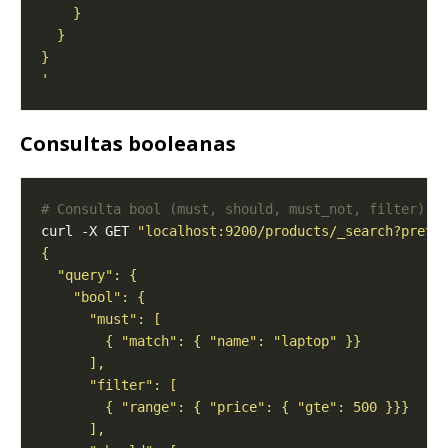
'
Consultas booleanas
# Consulta bool (must, should, must_not, filter)
curl -X GET 
"localhost:9200/products/_search?prett