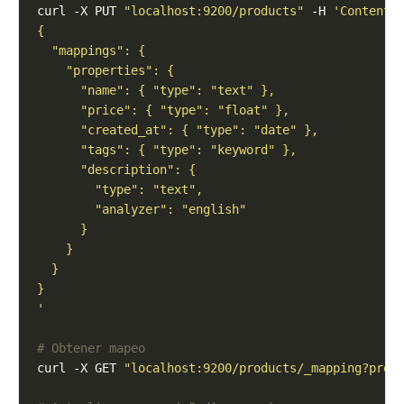
curl -X PUT 
"localhost:9200/products"
 -H 
'Content-
'
# Obtener mapeo
curl -X GET 
"localhost:9200/products/_mapping?pret