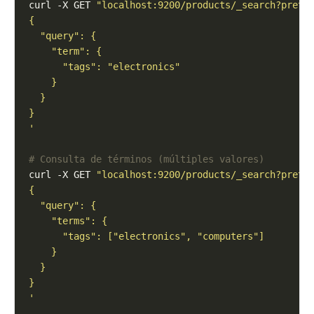
curl -X GET 
"localhost:9200/products/_search?prett
'
# Consulta de términos (múltiples valores)
curl -X GET 
"localhost:9200/products/_search?prett
'