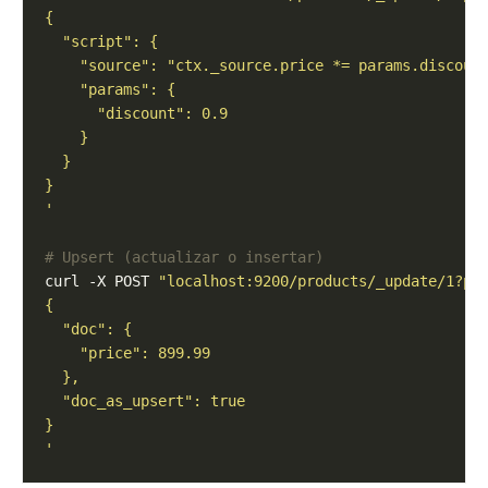
'
# Upsert (actualizar o insertar)
curl -X POST 
"localhost:9200/products/_update/1?pr
'