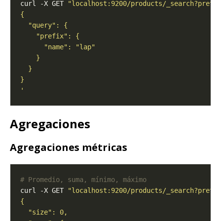
curl -X GET 
"localhost:9200/products/_search?prett
'
Agregaciones
Agregaciones métricas
# Promedio, suma, mínimo, máximo
curl -X GET 
"localhost:9200/products/_search?prett