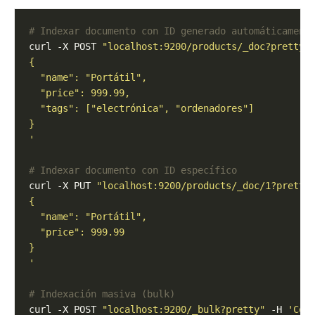
# Indexar documento con ID generado automáticament
curl -X POST 
"localhost:9200/products/_doc?pretty"
'
# Indexar documento con ID específico
curl -X PUT 
"localhost:9200/products/_doc/1?pretty
'
# Indexación masiva (bulk)
curl -X POST 
"localhost:9200/_bulk?pretty"
 -H 
'Con