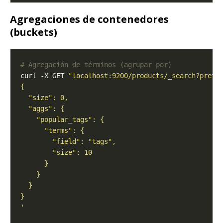
Agregaciones de contenedores
(buckets)
# Agregación de términos (agrupar por)
curl -X GET 
"localhost:9200/products/_search?prett
'