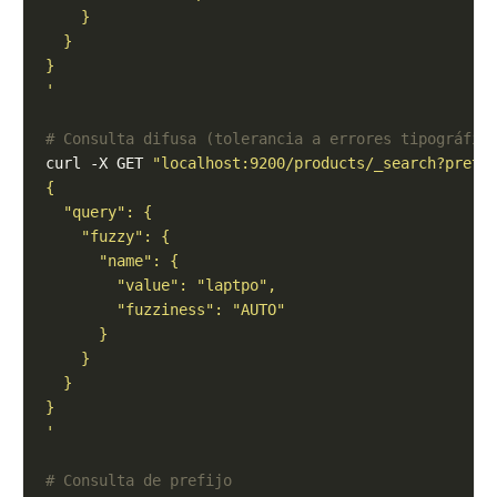
'
# Consulta difusa (tolerancia a errores tipográfic
curl -X GET 
"localhost:9200/products/_search?prett
'
# Consulta de prefijo