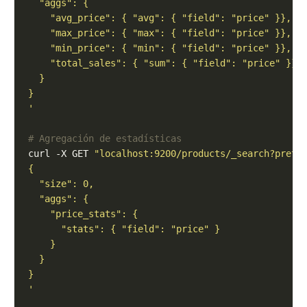
'
# Agregación de estadísticas
curl -X GET 
"localhost:9200/products/_search?prett
'