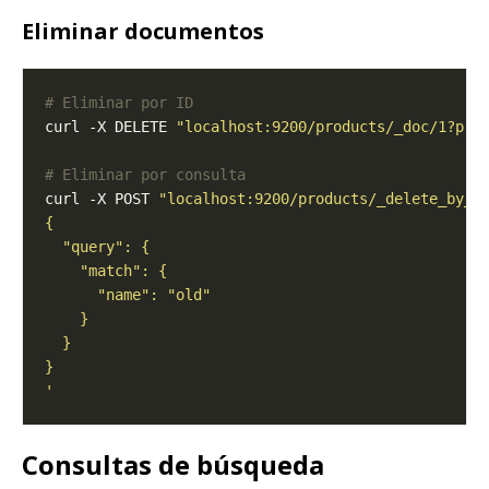
Eliminar documentos
# Eliminar por ID
curl -X DELETE 
"localhost:9200/products/_doc/1?pre
# Eliminar por consulta
curl -X POST 
"localhost:9200/products/_delete_by_q
'
Consultas de búsqueda