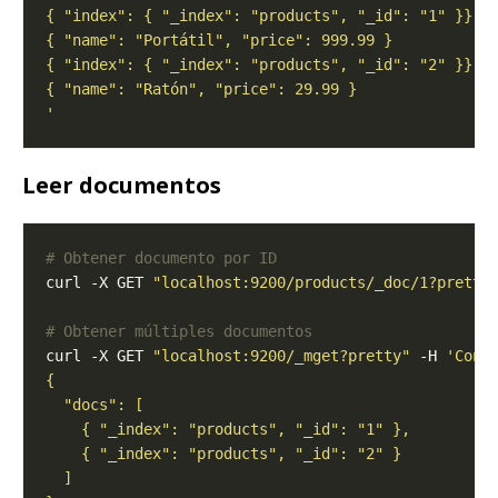
'
Leer documentos
# Obtener documento por ID
curl -X GET 
"localhost:9200/products/_doc/1?pretty
# Obtener múltiples documentos
curl -X GET 
"localhost:9200/_mget?pretty"
 -H 
'Cont