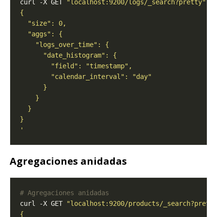
curl -X GET 
"localhost:9200/logs/_search?pretty"
 -
'
Agregaciones anidadas
# Agregaciones anidadas
curl -X GET 
"localhost:9200/products/_search?prett