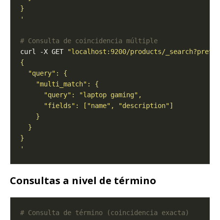
'
# Consulta de coincidencia múltiple
curl -X GET 
"localhost:9200/products/_search?prett
'
Consultas a nivel de término
# Consulta de término (coincidencia exacta)