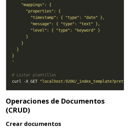
'
# Listar plantillas
curl -X GET 
"localhost:9200/_index_template?pretty
Operaciones de Documentos
(CRUD)
Crear documentos