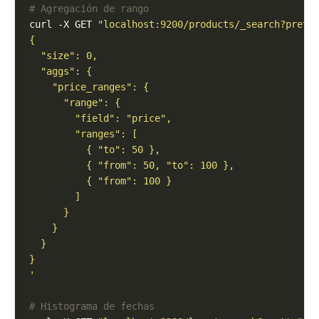
# Agregación de rango
curl -X GET 
"localhost:9200/products/_search?prett
'
# Histograma de fechas