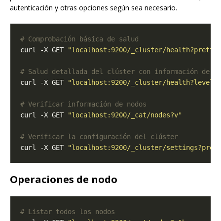
autenticación y otras opciones según sea necesario.
# Comprobación básica de salud
curl -X GET 
"localhost:9200/_cluster/health?pretty
# Salud detallada del clúster con información de p
curl -X GET 
"localhost:9200/_cluster/health?level=
# Verificar información de nodos
curl -X GET 
"localhost:9200/_cat/nodes?v"
# Verificar la configuración del clúster
curl -X GET 
"localhost:9200/_cluster/settings?pret
Operaciones de nodo
# Listar todos los nodos