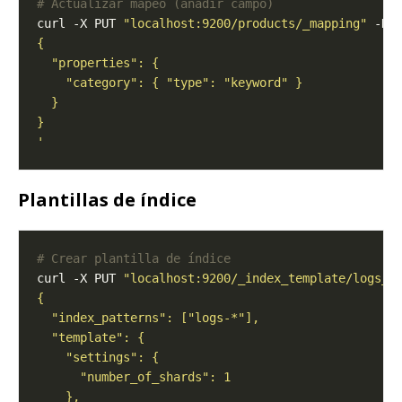
# Actualizar mapeo (añadir campo)
curl -X PUT 
"localhost:9200/products/_mapping"
 -H 
'
Plantillas de índice
# Crear plantilla de índice
curl -X PUT 
"localhost:9200/_index_template/logs_t