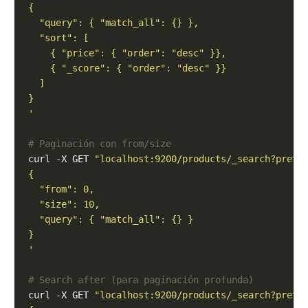
'
# Paginación con from/size
curl -X GET 
"localhost:9200/products/_search?prett
'
# Search after (para paginación profunda)
curl -X GET 
"localhost:9200/products/_search?prett