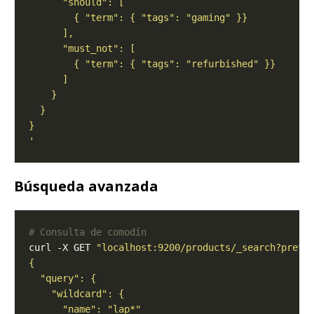
'
Búsqueda avanzada
# Consulta de comodín
curl -X GET 
"localhost:9200/products/_search?prett