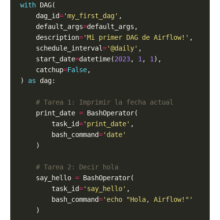
with
    dag_id
=
'my_first_dag'
    default_args
=
    description
=
'Mi primer DAG de Airflow!'
    schedule_interval
=
'@daily'
    start_date
=
datetime(
2023
, 
1
, 
1
    catchup
=
False
) 
as
# Tarea 1: Imprimir la fecha actual
    print_date 
=
        task_id
=
'print_date'
        bash_command
=
'date'
# Tarea 2: Decir hola
    say_hello 
=
        task_id
=
'say_hello'
        bash_command
=
'echo "Hola, Airflow!"'