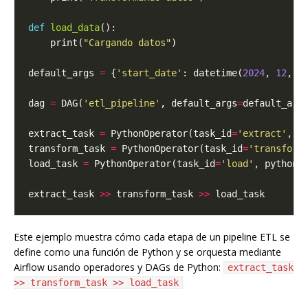
def
load_data
    print(
"Cargando datos"
default_args 
=
 {
'start_date'
: datetime(
2024
, 
12
, 
1
dag 
=
 DAG(
'etl_pipeline'
, default_args
=
default_arg
extract_task 
=
 PythonOperator(task_id
=
'extract'
, p
transform_task 
=
 PythonOperator(task_id
=
'transform
load_task 
=
 PythonOperator(task_id
=
'load'
, python_
extract_task 
>>
 transform_task 
>>
Este ejemplo muestra cómo cada etapa de un pipeline ETL se
define como una función de Python y se orquesta mediante
Airflow usando operadores y DAGs de Python:
extract_task
>> transform_task >> load_task