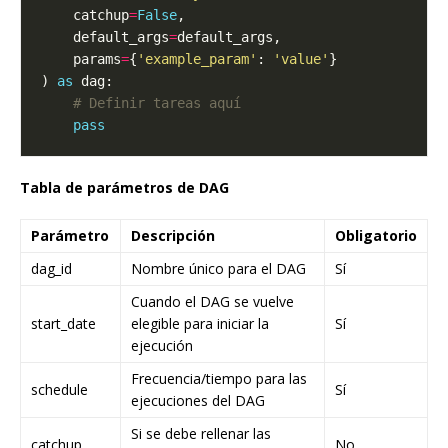
    catchup
=
False
    default_args
=
    params
=
{
'example_param'
: 
'value'
) 
as
# Definir tareas aquí
pass
Tabla de parámetros de DAG
Parámetro
Descripción
Obligatorio
dag_id
Nombre único para el DAG
Sí
Cuando el DAG se vuelve
start_date
elegible para iniciar la
Sí
ejecución
Frecuencia/tiempo para las
schedule
Sí
ejecuciones del DAG
Si se debe rellenar las
catchup
No