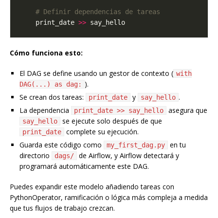
# Definir dependencias de tareas
    print_date 
>>
Cómo funciona esto:
El DAG se define usando un gestor de contexto (
with
).
DAG(...) as dag:
Se crean dos tareas:
y
.
print_date
say_hello
La dependencia
asegura que
print_date >> say_hello
se ejecute solo después de que
say_hello
complete su ejecución.
print_date
Guarda este código como
en tu
my_first_dag.py
directorio
de Airflow, y Airflow detectará y
dags/
programará automáticamente este DAG.
Puedes expandir este modelo añadiendo tareas con
PythonOperator, ramificación o lógica más compleja a medida
que tus flujos de trabajo crezcan.