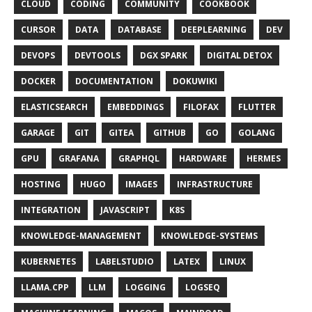
CLOUD
CODING
COMMUNITY
COOKBOOK
CURSOR
DATA
DATABASE
DEEPLEARNING
DEV
DEVOPS
DEVTOOLS
DGX SPARK
DIGITAL DETOX
DOCKER
DOCUMENTATION
DOKUWIKI
ELASTICSEARCH
EMBEDDINGS
FILOFAX
FLUTTER
GARAGE
GIT
GITEA
GITHUB
GO
GOLANG
GPU
GRAFANA
GRAPHQL
HARDWARE
HERMES
HOSTING
HUGO
IMAGES
INFRASTRUCTURE
INTEGRATION
JAVASCRIPT
K8S
KNOWLEDGE-MANAGEMENT
KNOWLEDGE-SYSTEMS
KUBERNETES
LABELSTUDIO
LATEX
LINUX
LLAMA.CPP
LLM
LOGGING
LOGSEQ