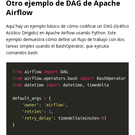
Otro ejemplo de DAG de Apache
Airflow
Aquí hay un ejemplo básico de cómo codificar un DAG (Gráfico
Acíclico Dirigido) en Apache Airflow usando Python. Este
ejemplo demuestra cómo definir un flujo de trabajo con dos
tareas simples usando el BashOperator, que ejecuta
comandos bash:
from
 airflow 
import
from
 airflow.operators.bash 
import
from
 datetime 
import
default_args 
=
'owner'
: 
'airflow'
'retries'
: 
1
'retry_delay'
: timedelta(minutes
=
5