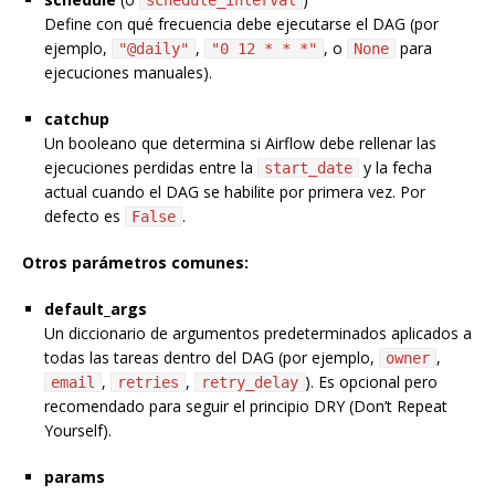
schedule_interval
Define con qué frecuencia debe ejecutarse el DAG (por
ejemplo,
,
, o
para
"@daily"
"0 12 * * *"
None
ejecuciones manuales).
catchup
Un booleano que determina si Airflow debe rellenar las
ejecuciones perdidas entre la
y la fecha
start_date
actual cuando el DAG se habilite por primera vez. Por
defecto es
.
False
Otros parámetros comunes:
default_args
Un diccionario de argumentos predeterminados aplicados a
todas las tareas dentro del DAG (por ejemplo,
,
owner
,
,
). Es opcional pero
email
retries
retry_delay
recomendado para seguir el principio DRY (Don’t Repeat
Yourself).
params