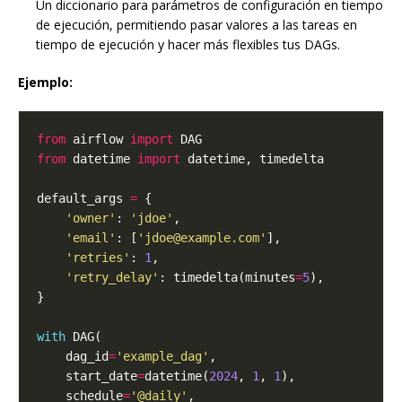
Un diccionario para parámetros de configuración en tiempo
de ejecución, permitiendo pasar valores a las tareas en
tiempo de ejecución y hacer más flexibles tus DAGs.
Ejemplo:
from
 airflow 
import
from
 datetime 
import
default_args 
=
'owner'
: 
'jdoe'
'email'
: [
'jdoe@example.com'
'retries'
: 
1
'retry_delay'
: timedelta(minutes
=
5
with
    dag_id
=
'example_dag'
    start_date
=
datetime(
2024
, 
1
, 
1
    schedule
=
'@daily'