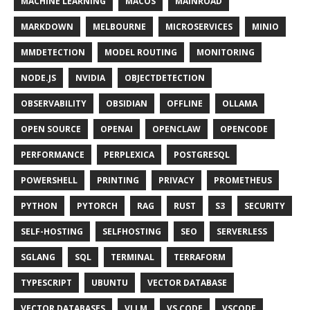
MACHINE LEARNING
MACOS
MAINROAD
MARKDOWN
MELBOURNE
MICROSERVICES
MINIO
MMDETECTION
MODEL ROUTING
MONITORING
NODE.JS
NVIDIA
OBJECTDETECTION
OBSERVABILITY
OBSIDIAN
OFFLINE
OLLAMA
OPEN SOURCE
OPENAI
OPENCLAW
OPENCODE
PERFORMANCE
PERPLEXICA
POSTGRESQL
POWERSHELL
PRINTING
PRIVACY
PROMETHEUS
PYTHON
PYTORCH
RAG
RUST
S3
SECURITY
SELF-HOSTING
SELFHOSTING
SEO
SERVERLESS
SGLANG
SQL
TERMINAL
TERRAFORM
TYPESCRIPT
UBUNTU
VECTOR DATABASE
VECTOR DATABASES
VLLM
VS CODE
VSCODE