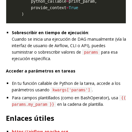
        python_callable
=
        provide_context
=
True
Sobrescribir en tiempo de ejecución
:
Cuando se inicia una ejecución de DAG manualmente (vía la
interfaz de usuario de Airflow, CLI o API), puedes
suministrar o sobrescribir valores de
para esa
params
ejecución específica.
Acceder a parámetros en tareas
En tu función callable de Python de la tarea, accede a los
parámetros usando
.
kwargs['params']
Para campos plantillados (como en BashOperator), usa
{{
en la cadena de plantilla.
params.my_param }}
Enlaces útiles
https://airflow.apache.org