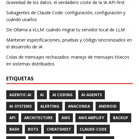
Gravedad de los datos: el verdadero coste de la IA API-first
Subagentes de Claude Code: configuración, configuración y
cuándo usarlos
De Ollama a vLLM: cuándo migrar tu servidor local de LLM
Mantener especificaciones, pruebas y código sincronizados en
el desarrollo de IA
Colas de mensajes rechazados: manejo de mensajes tóxicos
en sistemas distribuidos
ETIQUETAS
AGENTIC-AI
AI
AI CODING
AI-AGENTS
AI-SYSTEMS
ALERTING
ANACONDA
ANDROID
API
ARCHITECTURE
AWS
AWS AMPLIFY
BACKUP
BASH
BOTS
CHEATSHEET
CLAUDE-CODE