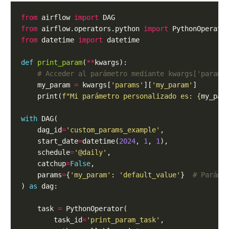
from
 airflow 
import
from
 airflow.operators.python 
import
from
 datetime 
import
def
print_param
(
**
# Acceder al parámetro mediante kwargs['params
    my_param 
=
 kwargs[
'params'
][
'my_param'
    print(
f
"Mi parámetro personalizado es: 
{
my_par
with
    dag_id
=
'custom_params_example'
    start_date
=
datetime(
2024
, 
1
, 
1
    schedule
=
'@daily'
    catchup
=
False
    params
=
{
'my_param'
: 
'default_value'
}  
# Paráme
) 
as
    task 
=
        task_id
=
'print_param_task'