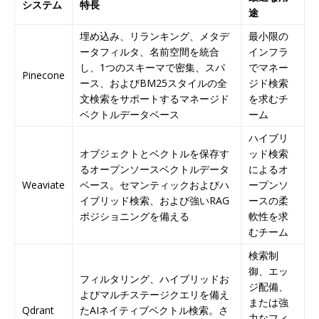
システム
特長
途
埋め込み、リランキング、メタデ
最小限の
ータフィルタ、名前空間を統合
インフラ
し、1つのスキーマで密集、スパ
でマネー
Pinecone
ース、およびBM25スタイルの全
ジド検索
文検索をサポートするマネージド
を求むチ
ベクトルデータベース
ーム
ハイブリ
オブジェクトとベクトルを保存す
ッド検索
るオープンソースベクトルデータ
によるオ
Weaviate
ベース。セマンティックおよびハ
ープンソ
イブリッド検索、および強いRAG
ースの柔
ポジショニングを備える
軟性を求
むチーム
検索制
御、エッ
フィルタリング、ハイブリッドお
ジ配備、
よびマルチステージクエリを備え
または強
Qdrant
たAIネイティブベクトル検索。さ
力なフィ