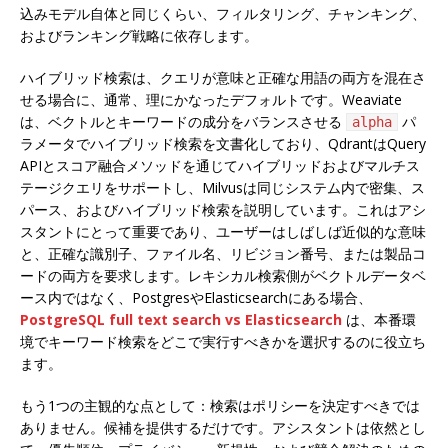
込みモデル自体と同じくらい、フィルタリング、チャンキング、
およびランキング戦略に依存します。
ハイブリッド検索は、クエリが意味と正確な用語の両方を混在さ
せる場合に、通常、理にかなったデフォルトです。Weaviate
は、ベクトルとキーワードの成分をバランスさせる
パ
alpha
ラメータでハイブリッド検索を文書化しており、QdrantはQuery
APIとスコア融合メソッドを通じてハイブリッドおよびマルチス
テージクエリをサポートし、Milvusは同じシステム内で密集、ス
パース、およびハイブリッド検索を説明しています。これはアシ
スタントにとって重要であり、ユーザーはしばしば近似的な意味
と、正確な識別子、ファイル名、リビジョン番号、または製品コ
ードの両方を要求します。レキシカル検索側がベクトルデータベ
ース内ではなく、PostgresやElasticsearchにある場合、
PostgreSQL full text search vs Elasticsearch
は、本番環
境でキーワード検索をどこで実行すべきかを選択するのに役立ち
ます。
もう1つの主観的な点として：検索はポリシーを決定すべきでは
ありません。候補を提供するだけです。アシスタントは依然とし