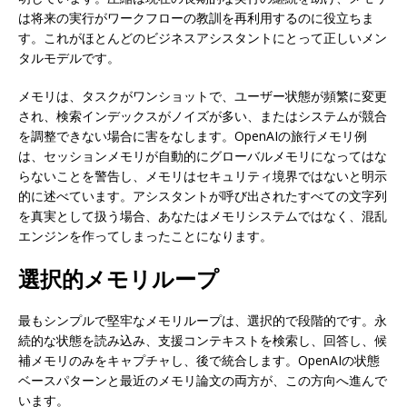
は将来の実行がワークフローの教訓を再利用するのに役立ちま
す。これがほとんどのビジネスアシスタントにとって正しいメン
タルモデルです。
メモリは、タスクがワンショットで、ユーザー状態が頻繁に変更
され、検索インデックスがノイズが多い、またはシステムが競合
を調整できない場合に害をなします。OpenAIの旅行メモリ例
は、セッションメモリが自動的にグローバルメモリになってはな
らないことを警告し、メモリはセキュリティ境界ではないと明示
的に述べています。アシスタントが呼び出されたすべての文字列
を真実として扱う場合、あなたはメモリシステムではなく、混乱
エンジンを作ってしまったことになります。
選択的メモリループ
最もシンプルで堅牢なメモリループは、選択的で段階的です。永
続的な状態を読み込み、支援コンテキストを検索し、回答し、候
補メモリのみをキャプチャし、後で統合します。OpenAIの状態
ベースパターンと最近のメモリ論文の両方が、この方向へ進んで
います。