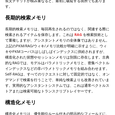
長文チャットが積み重なると、最初に破綻する箇所でもありま
す。
長期的検索メモリ
長期的検索メモリは、毎回再生されるのではなく、関連する際に
検索されるアイテムを保存します。これは
RAG
を検索技術とし
て重複しますが、アシスタントメモリの全体像ではありません。
上記のPKM/RAG/ウィキ/メモリ比較が明確に示すように、ウィ
キやPKMコーパスはしばしばインデックスに供給されますが、
構造化された状態やセッションメモリは別箇に存在します。古典
的なRAGでは、モデルはパラメトリックメモリと、密集ベクトル
インデックスなどの非パラメトリックメモリを組み合わせます。
Self-RAGは、すべてのリクエストに対して固定的ではなく、オン
デマンドで検索を行うことで、単純な検索よりも改善されていま
す。実用的なアシスタントシステムでは、これは通常ベクトルス
トアまたは検索可能なトランスクリプトレイヤーです。
構造化メモリ
構造化メモリは、優先順位ルール付きの明示的なフィールドに、