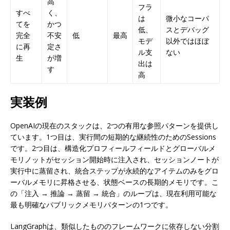
高
フラ
すべ
く、
は
微小なコーパ
てを
かつ
低、
スとデバッグ
完全
不安
低
最高
モデ
以外ではほぼ
に再
定さ
ル支
ない
生
が増
出は
す
高
実装例
OpenAIの現在のスタックは、2つの有用な参照パターンを提供し
ています。1つ目は、実行間の短期的な継続性のためのSessions
です。2つ目は、構造化プロフィールフィールドとグローバルメ
モリノットがセッション開始時に注入され、セッションノートが
実行中に蒸留され、統合ステップが永続的なアイテムのみをグロ
ーバルメモリに昇格させる、状態ベースの長期的メモリです。こ
の「注入 → 推論 → 蒸留 → 統合」のループは、現在利用可能な
最も明確なパブリックメモリパターンの1つです。
LangGraphは、類似したもののフレームワークに依存しない分割