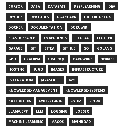
CURSOR
DATA
DATABASE
DEEPLEARNING
DEV
DEVOPS
DEVTOOLS
DGX SPARK
DIGITAL DETOX
DOCKER
DOCUMENTATION
DOKUWIKI
ELASTICSEARCH
EMBEDDINGS
FILOFAX
FLUTTER
GARAGE
GIT
GITEA
GITHUB
GO
GOLANG
GPU
GRAFANA
GRAPHQL
HARDWARE
HERMES
HOSTING
HUGO
IMAGES
INFRASTRUCTURE
INTEGRATION
JAVASCRIPT
K8S
KNOWLEDGE-MANAGEMENT
KNOWLEDGE-SYSTEMS
KUBERNETES
LABELSTUDIO
LATEX
LINUX
LLAMA.CPP
LLM
LOGGING
LOGSEQ
MACHINE LEARNING
MACOS
MAINROAD