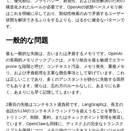
て、優先順位、プライバシー、新規性、および競合解決のための
構造化されたルールが必要です。OpenAIの状態ベースメモリ例
はこれを明確に示しており、類似性検索のみで矛盾するユーザー
状態を解決できるふりをするよりも、はるかに健全なパターンで
す。
一般的な問題
最も一般的な失敗は、古いまたは矛盾するメモリです。OpenAI
の長期的メモリクックブックは、メモリ統合を最も敏感でエラー
prone な段階と呼び、コンテキスト汚染、メモリ喪失、重複メモ
リ、および矛盾処理を主要な懸念事項として挙げています。これ
は正しいことであり、多くのアシスタントが静かに失敗する箇所
でもあります。彼らは、忘れ方のルールなしに、あまりにも多
く、あまりにも早く記憶してしまいます。
2番目の失敗はコンテキスト過負荷です。LangGraphは、長文の
会話がLLMのコンテキストウィンドウを超えうることを警告し、
トリミング、削除、要約、またはチェックポイント管理を推奨し
ています。OpenClawも同様に、ディスク上の完全なトランスク
リプトを保持しつつ、メモリ内のコンテキストから古いツール出