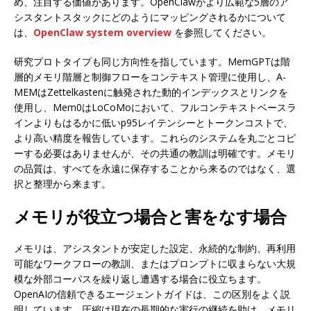
め、注目する価値があります。OpenClawがより広範な5層のア
シスタントスタックにどのようにマッピングされるかについて
は、
OpenClaw system overview
を参照してください。
研究プロトタイプも同じ方向性を指しています。MemGPTは階
層的メモリ階層と制御フローをコンテキスト管理に使用し、A-
MEMはZettelkastenに触発された動的インデックスとリンクを
使用し、Mem0はLoCoMoにおいて、フルコンテキストベースラ
インよりもはるかに低いp95レイテンシーとトークンコストで、
より高い精度を報告しています。これらのシステムを丸ごとコピ
ーする必要はありませんが、その共通の教訓は明確です。メモリ
の品質は、すべてを永遠に保存することから来るのではなく、選
択と整理から来ます。
メモリが役立つ場合と害をなす場合
メモリは、アシスタントが安定した設定、永続的な制約、再利用
可能なワークフローの教訓、またはプロンプトに収まらない大規
模な外部コーパスを繰り返し遭遇する場合に役立ちます。
OpenAIの信頼できるエージェントガイドは、この区別をよく説
明しています。圧縮は現在の長期的な実行の継続を助け、メモリ