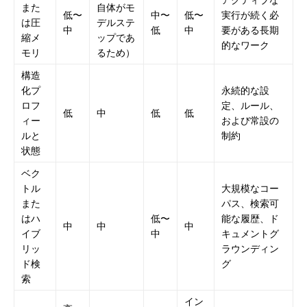
また
自体がモ
低〜
中〜
低〜
実行が続く必
は圧
デルステ
中
低
中
要がある長期
縮メ
ップであ
的なワーク
モリ
るため）
構造
化プ
永続的な設
ロフ
定、ルール、
低
中
低
低
ィー
および常設の
ルと
制約
状態
ベク
トル
大規模なコー
また
パス、検索可
はハ
低〜
能な履歴、ド
中
中
中
イブ
中
キュメントグ
リッ
ラウンディン
ド検
グ
索
イン