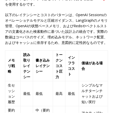
を使用するかです。
以下のレイテンシーとコストのパターンは、OpenAI Sessionsの
オペレーショナルモデルと圧縮ガイダンス、LangGraphのメモリ
管理、OpenAIの状態ベースメモリ、およびRedisやベクトルスト
アの文書化された検索動作に基づいた設計上の統合です。実際の
数値はコーパスのサイズ、埋め込みモデル、ネットワーク配置、
およびキャッシュに依存するため、意図的に定性的なものです。
読み
トー
イン
メモ
取り
書き込み
クン
フラ
価値がある場
リ戦
レイ
レイテン
コス
コス
合
略
テン
シー
ト圧
ト
シー
力
生セ
シンプルなマ
ッシ
ルチターンチ
最低
最低
最高
最低
ョン
ャットおよび
履歴
短い実行
要約
中（要約
アクティブな