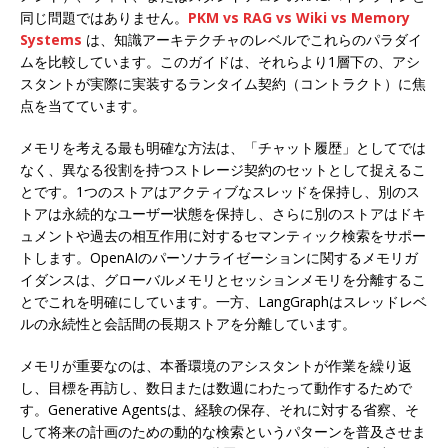
同じ問題ではありません。
PKM vs RAG vs Wiki vs Memory
Systems
は、知識アーキテクチャのレベルでこれらのパラダイ
ムを比較しています。このガイドは、それらより1層下の、アシ
スタントが実際に実装するランタイム契約（コントラクト）に焦
点を当てています。
メモリを考える最も明確な方法は、「チャット履歴」としてでは
なく、異なる役割を持つストレージ契約のセットとして捉えるこ
とです。1つのストアはアクティブなスレッドを保持し、別のス
トアは永続的なユーザー状態を保持し、さらに別のストアはドキ
ュメントや過去の相互作用に対するセマンティック検索をサポー
トします。OpenAIのパーソナライゼーションに関するメモリガ
イダンスは、グローバルメモリとセッションメモリを分離するこ
とでこれを明確にしています。一方、LangGraphはスレッドレベ
ルの永続性と会話間の長期ストアを分離しています。
メモリが重要なのは、本番環境のアシスタントが作業を繰り返
し、目標を再訪し、数日または数週にわたって動作するためで
す。Generative Agentsは、経験の保存、それに対する省察、そ
して将来の計画のための動的な検索というパターンを普及させま