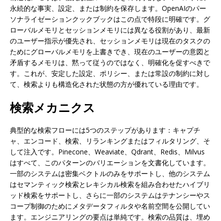
永続的な事実、設定、または制約を保存します。OpenAIのパー
ソナライゼーションクックブックはこの点で特段に明確です。グ
ローバルメモリとセッションメモリには異なる役割があり、最新
のユーザー指示が優先され、セッションメモリは現在のタスクの
ためにグローバルメモリを上書きでき、現在のユーザーの意図と
矛盾するメモリは、黙って従うのではなく、明確化を促すべきで
す。これが、安定した設定、ポリシー、または常設の制約に対し
て、検索よりも構造化された状態の方が優れている理由です。
検索メカニクス
典型的な検索フローには5つのステップがあります：キャプチ
ャ、エンコード、検索、リランキングまたはフィルタリング、そ
して注入です。Pinecone、Weaviate、Qdrant、Redis、Milvus
はすべて、このパターンのバリエーションを文書化しています。
一部のシステムは密集ベクトルのみをサポートし、他のシステム
はセマンティック検索とレキシカル検索を組み合わせたハイブリ
ッド検索をサポートし、さらに一部のシステムはテナンシーやス
コープ制御のためにメタデータフィルタや名前空間を公開してい
ます。エンジニアリングの要点は単純です。検索の品質は、埋め