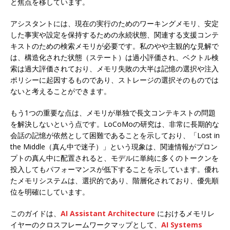
と焦点を移しています。
アシスタントには、現在の実行のためのワーキングメモリ、安定
した事実や設定を保持するための永続状態、関連する支援コンテ
キストのための検索メモリが必要です。私のやや主観的な見解で
は、構造化された状態（ステート）は過小評価され、ベクトル検
索は過大評価されており、メモリ失敗の大半は記憶の選択や注入
ポリシーに起因するものであり、ストレージの選択そのものでは
ないと考えることができます。
もう1つの重要な点は、メモリが単独で長文コンテキストの問題
を解決しないという点です。LoCoMoの研究は、非常に長期的な
会話の記憶が依然として困難であることを示しており、「Lost in
the Middle（真ん中で迷子）」という現象は、関連情報がプロン
プトの真ん中に配置されると、モデルに単純に多くのトークンを
投入してもパフォーマンスが低下することを示しています。優れ
たメモリシステムは、選択的であり、階層化されており、優先順
位を明確にしています。
このガイドは、
AI Assistant Architecture
におけるメモリレ
イヤーのクロスフレームワークマップとして、
AI Systems