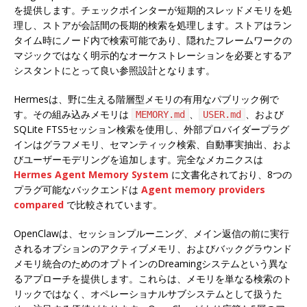
を提供します。チェックポインターが短期的スレッドメモリを処
理し、ストアが会話間の長期的検索を処理します。ストアはラン
タイム時にノード内で検索可能であり、隠れたフレームワークの
マジックではなく明示的なオーケストレーションを必要とするア
シスタントにとって良い参照設計となります。
Hermesは、野に生える階層型メモリの有用なパブリック例で
す。その組み込みメモリは
、
、および
MEMORY.md
USER.md
SQLite FTS5セッション検索を使用し、外部プロバイダープラグ
インはグラフメモリ、セマンティック検索、自動事実抽出、およ
びユーザーモデリングを追加します。完全なメカニクスは
Hermes Agent Memory System
に文書化されており、8つの
プラグ可能なバックエンドは
Agent memory providers
compared
で比較されています。
OpenClawは、セッションプルーニング、メイン返信の前に実行
されるオプションのアクティブメモリ、およびバックグラウンド
メモリ統合のためのオプトインのDreamingシステムという異な
るアプローチを提供します。これらは、メモリを単なる検索のト
リックではなく、オペレーショナルサブシステムとして扱うた