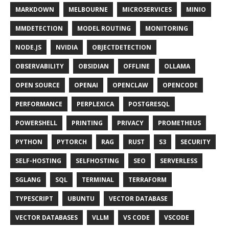
MARKDOWN
MELBOURNE
MICROSERVICES
MINIO
MMDETECTION
MODEL ROUTING
MONITORING
NODE.JS
NVIDIA
OBJECTDETECTION
OBSERVABILITY
OBSIDIAN
OFFLINE
OLLAMA
OPEN SOURCE
OPENAI
OPENCLAW
OPENCODE
PERFORMANCE
PERPLEXICA
POSTGRESQL
POWERSHELL
PRINTING
PRIVACY
PROMETHEUS
PYTHON
PYTORCH
RAG
RUST
S3
SECURITY
SELF-HOSTING
SELFHOSTING
SEO
SERVERLESS
SGLANG
SQL
TERMINAL
TERRAFORM
TYPESCRIPT
UBUNTU
VECTOR DATABASE
VECTOR DATABASES
VLLM
VS CODE
VSCODE