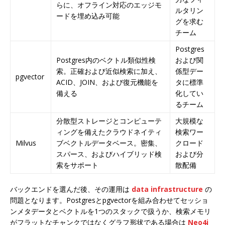
らに、オフライン対応のエッジモ
ルタリン
ードを埋め込み可能
グを求む
チーム
Postgres
Postgres内のベクトル類似性検
および関
索。正確および近似検索に加え、
係型デー
pgvector
ACID、JOIN、および復元機能を
タに標準
備える
化してい
るチーム
分散型ストレージとコンピューテ
大規模な
ィングを備えたクラウドネイティ
検索ワー
Milvus
ブベクトルデータベース。密集、
クロード
スパース、およびハイブリッド検
および分
索をサポート
散配備
バックエンドを選んだ後、その運用は
data infrastructure
の
問題となります。Postgresとpgvectorを組み合わせてセッショ
ンメタデータとベクトルを1つのスタックで扱うか、検索メモリ
がフラットなチャンクではなくグラフ形状である場合は
Neo4j