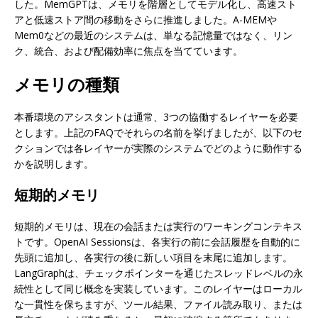
した。MemGPTは、メモリを階層としてモデル化し、高速スト
アと低速ストア間の移動をさらに推進しました。A-MEMや
Mem0などの最近のシステムは、単なる記憶量ではなく、リン
ク、統合、および配備効率に焦点を当てています。
メモリの種類
本番環境のアシスタントは通常、3つの協働するレイヤーを必要
とします。上記のFAQでそれらの名前を挙げましたが、以下のセ
クションでは各レイヤーが実際のシステムでどのように動作する
かを説明します。
短期的メモリ
短期的メモリは、現在の会話または実行のワーキングコンテキス
トです。OpenAI Sessionsは、各実行の前に会話履歴を自動的に
先頭に追加し、各実行の後に新しい項目を末尾に追加します。
LangGraphは、チェックポインターを通じたスレッドレベルの永
続性として同じ概念を実装しています。このレイヤーはローカル
な一貫性を保ちますが、ツール結果、ファイル読み取り、または