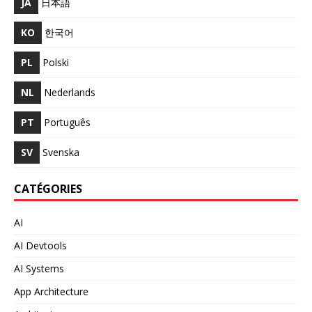
JA
日本語
KO
한국어
PL
Polski
NL
Nederlands
PT
Português
SV
Svenska
CATÉGORIES
AI
AI Devtools
AI Systems
App Architecture