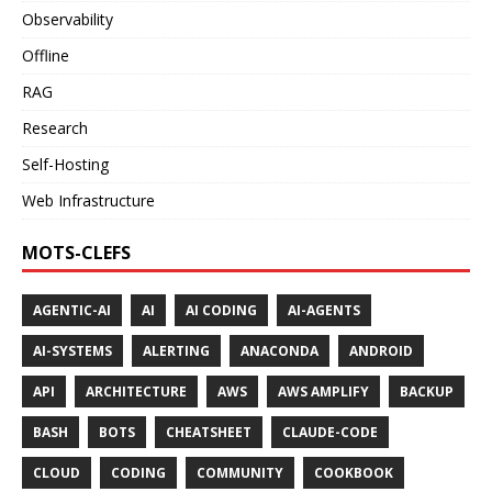
Observability
Offline
RAG
Research
Self-Hosting
Web Infrastructure
MOTS-CLEFS
AGENTIC-AI
AI
AI CODING
AI-AGENTS
AI-SYSTEMS
ALERTING
ANACONDA
ANDROID
API
ARCHITECTURE
AWS
AWS AMPLIFY
BACKUP
BASH
BOTS
CHEATSHEET
CLAUDE-CODE
CLOUD
CODING
COMMUNITY
COOKBOOK