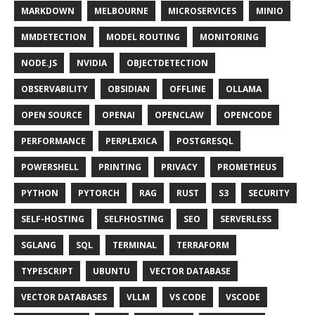
MARKDOWN
MELBOURNE
MICROSERVICES
MINIO
MMDETECTION
MODEL ROUTING
MONITORING
NODE.JS
NVIDIA
OBJECTDETECTION
OBSERVABILITY
OBSIDIAN
OFFLINE
OLLAMA
OPEN SOURCE
OPENAI
OPENCLAW
OPENCODE
PERFORMANCE
PERPLEXICA
POSTGRESQL
POWERSHELL
PRINTING
PRIVACY
PROMETHEUS
PYTHON
PYTORCH
RAG
RUST
S3
SECURITY
SELF-HOSTING
SELFHOSTING
SEO
SERVERLESS
SGLANG
SQL
TERMINAL
TERRAFORM
TYPESCRIPT
UBUNTU
VECTOR DATABASE
VECTOR DATABASES
VLLM
VS CODE
VSCODE