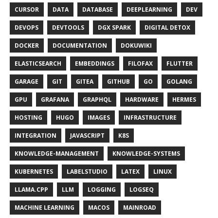
CURSOR
DATA
DATABASE
DEEPLEARNING
DEV
DEVOPS
DEVTOOLS
DGX SPARK
DIGITAL DETOX
DOCKER
DOCUMENTATION
DOKUWIKI
ELASTICSEARCH
EMBEDDINGS
FILOFAX
FLUTTER
GARAGE
GIT
GITEA
GITHUB
GO
GOLANG
GPU
GRAFANA
GRAPHQL
HARDWARE
HERMES
HOSTING
HUGO
IMAGES
INFRASTRUCTURE
INTEGRATION
JAVASCRIPT
K8S
KNOWLEDGE-MANAGEMENT
KNOWLEDGE-SYSTEMS
KUBERNETES
LABELSTUDIO
LATEX
LINUX
LLAMA.CPP
LLM
LOGGING
LOGSEQ
MACHINE LEARNING
MACOS
MAINROAD