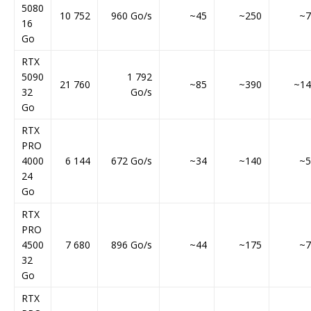
5080
10 752
960 Go/s
~45
~250
~7
16
Go
RTX
5090
1 792
21 760
~85
~390
~14
32
Go/s
Go
RTX
PRO
4000
6 144
672 Go/s
~34
~140
~5
24
Go
RTX
PRO
4500
7 680
896 Go/s
~44
~175
~7
32
Go
RTX