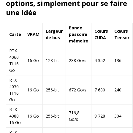
options, simplement pour se faire
une idée
Bande
Largeur
Cœurs
Cœurs
Carte
VRAM
passoire
de bus
CUDA
Tensor
mémoire
RTX
4060
16 Go
128-bit
288 Go/s
4 352
136
Ti 16
Go
RTX
4070
16 Go
256-bit
672 Go/s
7 680
240
Ti 16
Go
RTX
716,8
4080
16 Go
256-bit
9 728
304
Go/s
16 Go
RTX