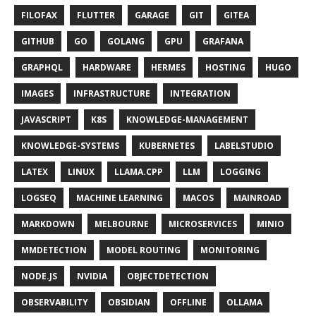
FILOFAX
FLUTTER
GARAGE
GIT
GITEA
GITHUB
GO
GOLANG
GPU
GRAFANA
GRAPHQL
HARDWARE
HERMES
HOSTING
HUGO
IMAGES
INFRASTRUCTURE
INTEGRATION
JAVASCRIPT
K8S
KNOWLEDGE-MANAGEMENT
KNOWLEDGE-SYSTEMS
KUBERNETES
LABELSTUDIO
LATEX
LINUX
LLAMA.CPP
LLM
LOGGING
LOGSEQ
MACHINE LEARNING
MACOS
MAINROAD
MARKDOWN
MELBOURNE
MICROSERVICES
MINIO
MMDETECTION
MODEL ROUTING
MONITORING
NODE.JS
NVIDIA
OBJECTDETECTION
OBSERVABILITY
OBSIDIAN
OFFLINE
OLLAMA