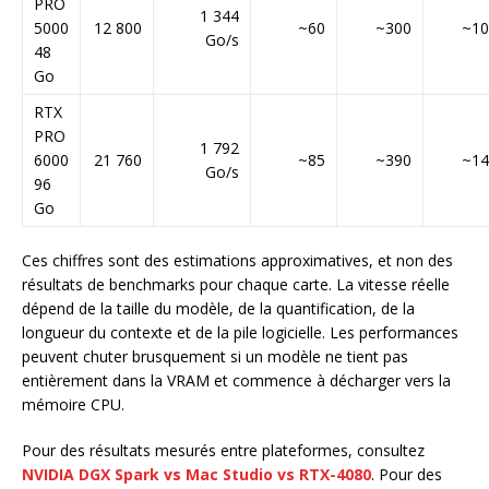
PRO
1 344
5000
12 800
~60
~300
~10
Go/s
48
Go
RTX
PRO
1 792
6000
21 760
~85
~390
~14
Go/s
96
Go
Ces chiffres sont des estimations approximatives, et non des
résultats de benchmarks pour chaque carte. La vitesse réelle
dépend de la taille du modèle, de la quantification, de la
longueur du contexte et de la pile logicielle. Les performances
peuvent chuter brusquement si un modèle ne tient pas
entièrement dans la VRAM et commence à décharger vers la
mémoire CPU.
Pour des résultats mesurés entre plateformes, consultez
NVIDIA DGX Spark vs Mac Studio vs RTX-4080
. Pour des