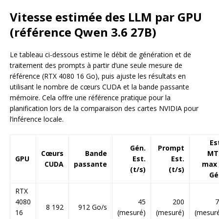
Vitesse estimée des LLM par GPU
(référence Qwen 3.6 27B)
Le tableau ci-dessous estime le débit de génération et de
traitement des prompts à partir d’une seule mesure de
référence (RTX 4080 16 Go), puis ajuste les résultats en
utilisant le nombre de cœurs CUDA et la bande passante
mémoire. Cela offre une référence pratique pour la
planification lors de la comparaison des cartes NVIDIA pour
l’inférence locale.
Es
Gén.
Prompt
Cœurs
Bande
MT
GPU
Est.
Est.
CUDA
passante
max 
(t/s)
(t/s)
Gé
RTX
4080
45
200
7
8 192
912 Go/s
16
(mesuré)
(mesuré)
(mesur