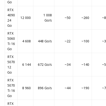
Go
RTX
4090
1 008
12 000
~50
~260
~8
24
Go/s
Go
RTX
5060
4 608
448 Go/s
~22
~100
~3
Ti 16
Go
RTX
5070
6 144
672 Go/s
~34
~140
~5
12
Go
RTX
5070
8 960
896 Go/s
~44
~190
~7
Ti 16
Go
RTX