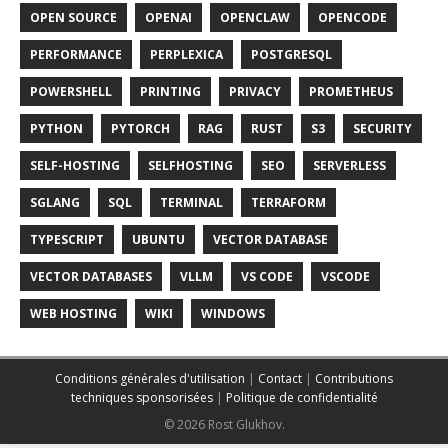
OPEN SOURCE
OPENAI
OPENCLAW
OPENCODE
PERFORMANCE
PERPLEXICA
POSTGRESQL
POWERSHELL
PRINTING
PRIVACY
PROMETHEUS
PYTHON
PYTORCH
RAG
RUST
S3
SECURITY
SELF-HOSTING
SELFHOSTING
SEO
SERVERLESS
SGLANG
SQL
TERMINAL
TERRAFORM
TYPESCRIPT
UBUNTU
VECTOR DATABASE
VECTOR DATABASES
VLLM
VS CODE
VSCODE
WEB HOSTING
WIKI
WINDOWS
Conditions générales d'utilisation
|
Contact
|
Contributions
techniques sponsorisées
|
Politique de confidentialité
© 2026 Rost Glukhov.