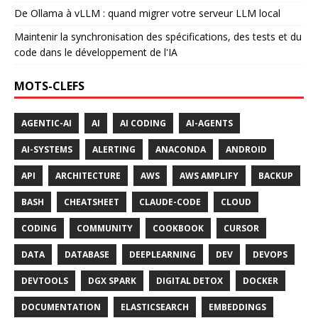
De Ollama à vLLM : quand migrer votre serveur LLM local
Maintenir la synchronisation des spécifications, des tests et du
code dans le développement de l'IA
MOTS-CLEFS
AGENTIC-AI
AI
AI CODING
AI-AGENTS
AI-SYSTEMS
ALERTING
ANACONDA
ANDROID
API
ARCHITECTURE
AWS
AWS AMPLIFY
BACKUP
BASH
CHEATSHEET
CLAUDE-CODE
CLOUD
CODING
COMMUNITY
COOKBOOK
CURSOR
DATA
DATABASE
DEEPLEARNING
DEV
DEVOPS
DEVTOOLS
DGX SPARK
DIGITAL DETOX
DOCKER
DOCUMENTATION
ELASTICSEARCH
EMBEDDINGS