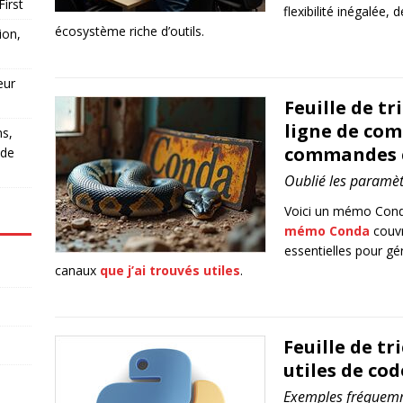
First
flexibilité inégalée
écosystème riche d’outils.
ion,
eur
Feuille de t
ligne de co
ns,
commandes co
 de
Oublié les paramè
Voici un mémo Conda
mémo Conda
couvr
essentielles pour gé
canaux
que j’ai trouvés utiles
.
Feuille de t
utiles de co
Exemples fréquemm