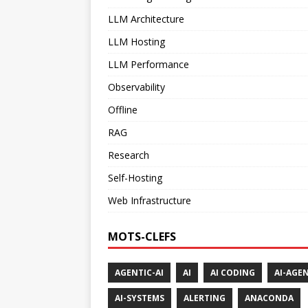
LLM Architecture
LLM Hosting
LLM Performance
Observability
Offline
RAG
Research
Self-Hosting
Web Infrastructure
MOTS-CLEFS
AGENTIC-AI
AI
AI CODING
AI-AGE
AI-SYSTEMS
ALERTING
ANACONDA