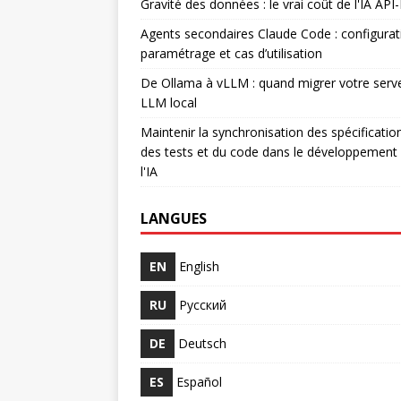
Gravité des données : le vrai coût de l'IA API-
Agents secondaires Claude Code : configurat
paramétrage et cas d’utilisation
De Ollama à vLLM : quand migrer votre serv
LLM local
Maintenir la synchronisation des spécificatio
des tests et du code dans le développement
l'IA
LANGUES
EN
English
RU
Русский
DE
Deutsch
ES
Español