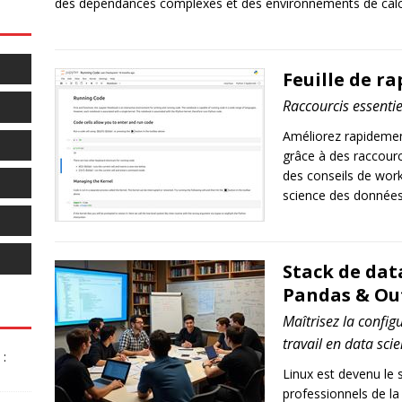
des dépendances complexes et des environnements de calcul
Feuille de r
Raccourcis essent
Améliorez rapidement
grâce à des raccour
des conseils de wor
science des données
Stack de data
Pandas & Out
Maîtrisez la config
travail en data sci
:
Linux est devenu le 
professionnels de l