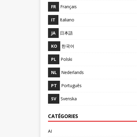
FR
Français
IT
Italiano
JA
日本語
KO
한국어
PL
Polski
NL
Nederlands
PT
Português
SV
Svenska
CATÉGORIES
AI