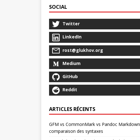
SOCIAL
Twitter
LinkedIn
rost@glukhov.org
Medium
GitHub
Reddit
ARTICLES RÉCENTS
GFM vs CommonMark vs Pandoc Markdown 
comparaison des syntaxes