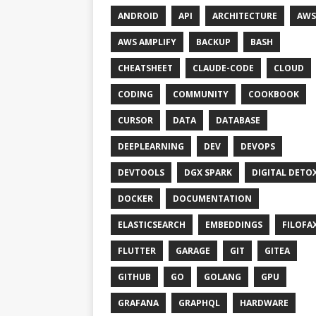
ANDROID
API
ARCHITECTURE
AWS
AWS AMPLIFY
BACKUP
BASH
CHEATSHEET
CLAUDE-CODE
CLOUD
CODING
COMMUNITY
COOKBOOK
CURSOR
DATA
DATABASE
DEEPLEARNING
DEV
DEVOPS
DEVTOOLS
DGX SPARK
DIGITAL DETO
DOCKER
DOCUMENTATION
ELASTICSEARCH
EMBEDDINGS
FILOFA
FLUTTER
GARAGE
GIT
GITEA
GITHUB
GO
GOLANG
GPU
GRAFANA
GRAPHQL
HARDWARE