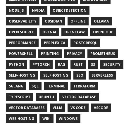
NODE.JS
NVIDIA
OBJECTDETECTION
OBSERVABILITY
OBSIDIAN
OFFLINE
OLLAMA
OPEN SOURCE
OPENAI
OPENCLAW
OPENCODE
PERFORMANCE
PERPLEXICA
POSTGRESQL
POWERSHELL
PRINTING
PRIVACY
PROMETHEUS
PYTHON
PYTORCH
RAG
RUST
S3
SECURITY
SELF-HOSTING
SELFHOSTING
SEO
SERVERLESS
SGLANG
SQL
TERMINAL
TERRAFORM
TYPESCRIPT
UBUNTU
VECTOR DATABASE
VECTOR DATABASES
VLLM
VS CODE
VSCODE
WEB HOSTING
WIKI
WINDOWS