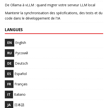
De Ollama à vLLM : quand migrer votre serveur LLM local
Maintenir la synchronisation des spécifications, des tests et du
code dans le développement de l'IA
LANGUES
EN
English
RU
Русский
DE
Deutsch
ES
Español
FR
Français
IT
Italiano
JA
日本語