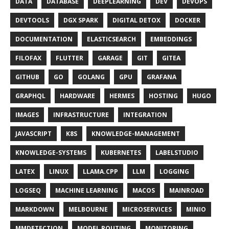
DATA
DATABASE
DEEPLEARNING
DEV
DEVOPS
DEVTOOLS
DGX SPARK
DIGITAL DETOX
DOCKER
DOCUMENTATION
ELASTICSEARCH
EMBEDDINGS
FILOFAX
FLUTTER
GARAGE
GIT
GITEA
GITHUB
GO
GOLANG
GPU
GRAFANA
GRAPHQL
HARDWARE
HERMES
HOSTING
HUGO
IMAGES
INFRASTRUCTURE
INTEGRATION
JAVASCRIPT
K8S
KNOWLEDGE-MANAGEMENT
KNOWLEDGE-SYSTEMS
KUBERNETES
LABELSTUDIO
LATEX
LINUX
LLAMA.CPP
LLM
LOGGING
LOGSEQ
MACHINE LEARNING
MACOS
MAINROAD
MARKDOWN
MELBOURNE
MICROSERVICES
MINIO
MMDETECTION
MODEL ROUTING
MONITORING