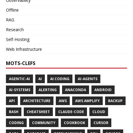
Observability
Offline
RAG
Research
Self-Hosting
Web Infrastructure
MOTS-CLEFS
AGENTIC-AI
AI
AI CODING
AI-AGENTS
AI-SYSTEMS
ALERTING
ANACONDA
ANDROID
API
ARCHITECTURE
AWS
AWS AMPLIFY
BACKUP
BASH
CHEATSHEET
CLAUDE-CODE
CLOUD
CODING
COMMUNITY
COOKBOOK
CURSOR