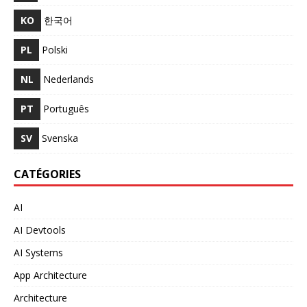
KO
한국어
PL
Polski
NL
Nederlands
PT
Português
SV
Svenska
CATÉGORIES
AI
AI Devtools
AI Systems
App Architecture
Architecture